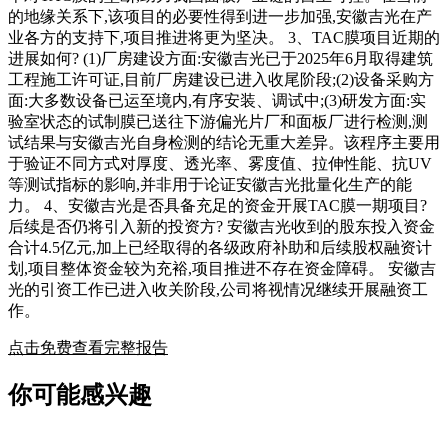
的地缘关系下,该项目的必要性得到进一步加强,安徽吉光在产
业各方的支持下,项目推进将更为坚决。 3、TAC膜项目近期的
进展如何? (1)厂房建设方面:安徽吉光已于2025年6月取得建筑
工程施工许可证,目前厂房建设已进入收尾阶段;(2)设备采购方
面:大多数设备已运至境内,有序安装、调试中;(3)研发方面:实
验室状态的试制膜已送往下游偏光片厂和面板厂进行检测,测
试结果与安徽吉光自身检测的结论无重大差异。该程序主要用
于验证不同方式对厚度、透光率、雾度值、拉伸性能、抗UV
等测试指标的影响,并非用于论证安徽吉光批量化生产的能
力。 4、安徽吉光是否具备充足的资金开展TAC膜一期项目?
后续是否仍将引入新的投资方? 安徽吉光收到的股东投入资金
合计4.5亿元,加上已经取得的各级政府补助和后续股权融资计
划,项目整体资金较为充裕,项目推进不存在资金障碍。 安徽吉
光的引资工作已进入收关阶段,公司将视情况继续开展融资工
作。
点击免费查看完整报告
你可能感兴趣