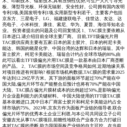
术、印刷技术、镭射技术,具有压倒性优势,可生产大尺寸导光
板、薄型导光板、环保无辐射、安全性好。公司拥有国内发明
专利3项,美国发明专利1项,实用新型专利若干。主要客户包括
京东方、三星电子、LG、福建捷联电子、佳世达、友达、达
亮电子、小米科技、康佳、索尼、华为、夏普、海信等知名企
业。 投资者提出的问题及公司回复情况 1、TAC膜主要依赖从
日本进口,请介绍目前全球主要厂商。 目前,TFT级偏光片用
TAC膜供应商主要有五家:日本的富士胶片、日本的柯尼卡美
能达、韩国的晓星化学、中国台湾的达辉和日本的瑞翁。其中
富士胶片、柯尼卡美能达、瑞翁合计约占全球市场的80%,由
此可以看出TFT级偏光片用TAC膜是一款基本由日本厂商垄断
的产品。 2、TAC膜的市场空间及竞争格局如何,近期地缘关系
对项目推进有何影响? 根据市场机构数据,TAC膜的需求量2025
年达到12.29亿平方米。其下游的面板环节超过70%产能在中
国大陆,偏光片环节在产能整合后预计也将有70%产能在中国
大陆。TAC膜占偏光片膜材成本的比例超过50%,是影响偏光
片企业盈利能力的关键材料。 中国大陆使用的TFT级TAC膜
基本依赖进口,其中日本厂商富士胶片和柯尼卡美能达约占全
球市场的75%。2023年,京东方作为面板产业链的领导者,联合
偏光片环节的优秀本土企业三利谱,与本公司共同设立子公司
安徽吉光从事TAC膜项目,前瞻性地联合产业各方合力打破日
本对TAC膜的垄断,助力我国面板产业链的自主可控。在当前