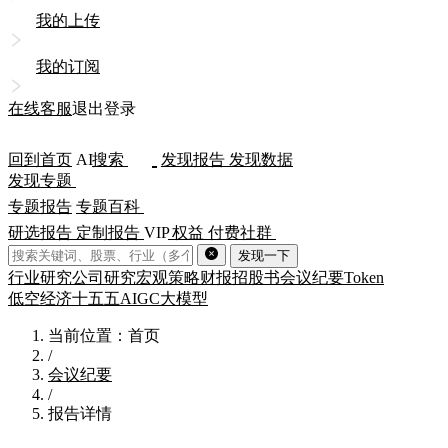
我的上传
我的订阅
在线客服
退出登录
回到首页
AI
搜索
发现报告
发现数据
发现专题
专题报告
专题百科
研选报告
定制报告
VIP
权益
付费社群
发现一下
行业研究
公司研究
宏观策略
财报
招股书
会议纪要
Token
低空经济
十五五
AIGC
大模型
当前位置：首页
/
会议纪要
/
报告详情