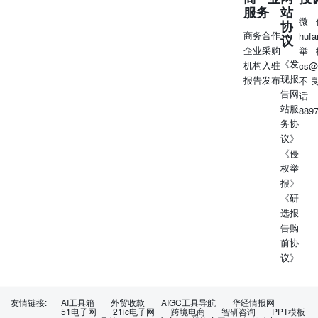
做出修改，投资者应当自行关注相应的更新或修改。 本报告
服务
站
微
协
资及服务可能不适合个别客户，不构成客户私人咨询建议。
商务合作
huf
议
下，本报告中的信息或所表述的意见均不构成对任何人的投
企业采购
举
任何情况下，本公司、本公司员工或者关联机构不承诺投资
《发
机构入驻
cs@
利，不与投资者分享投资收益，也不对任何人因使用本报告
现报
报告发布
不
容所引致的任何损失负任何责任。投资者务必注意，其据此
告网
话
投资决策与本公司、本公司员工或者关联机构无关。 本公司
站服
889
离墙控制内部一个或多个领域、部门或关联机构之间的信息
务协
此，投资者应注意，在法律许可的情况下，本公司及其所属
议》
能会持有报告中提到的公司所发行的证券或期权并进行证券
《侵
易，也可能为这些公司提供或者争取提供投资银行、财务顾
权举
产品等相关服务。在法律许可的情况下，本公司的员工可能
报》
所提到的公司的董事。 市场有风险，投资需谨慎。投资者不
《研
作为作出投资决策的唯一参考因素，亦不应认为本报告可以
选报
判断。在决定投资前，如有需要，投资者务必向专业人士咨
告购
策。 本报告版权仅为本公司所有，未经书面许可，任何机构
前协
以任何形式翻版、复制、发表或引用。如征得本公司同意进
议》
发的，需在允许的范围内使用，并注明出处为“国泰海通证券
不得对本报告进行任何有悖原意的引用、删节和修改。 若本
其他机构（以下简称“该机构”）发送本报告，则由该机构独
友情链接:
AI工具箱
外贸收款
AIGC工具导航
华经情报网
行为负责。通过此途径获得本报告的投资者应自行联系该机
51电子网
21ic电子网
跨境电商
智研咨询
PPT模板