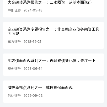
大金融债系列报告之一：二永图谱：从基本面说起
中占据主导地位，且今年以来呈现持续的增持态势，进一步
营的稳定性。全国性银行中，交通银行、邮储银行、招商银
中邮证券
2024-05-18
行分别获得一汽股权投资、上海国际港务、上海汽车集团与
新进支持，邮储集团、福建投资开发集团亦分别增持邮储银
例+0.05pc，下同）、兴业银行（+0.04pc）。此外，多数地
得到地方国资的资金支持，如江苏交控、紫金投资增持南京
企业融资系列专题报告之一：非金融企业债务融资工具
产业资本、成都欣天颐投资增持成都银行；青岛国信产融增
面面观
行；江苏新华报业增持苏州银行等。 此外，26Q1证金公司
东方证券
2018-12-21
减持，招商、兴业、光大、华夏及北京银行前十大股东中已
公司的身影，且对浦发、平安及中信银行的持仓比例亦有下
金公司当前的整体持仓比例较低，预计减持行为对市场的影
限。 2.保险：配置具备提升空间 保险资金近年来持续增配银
地方债面面观系列之一：再融资债券化债，关注一下
总股本中比例达到4.9%，在银行自由流通盘中持股比重已处
（9.6%，未考虑单家保险公司持股5%以上的股东），且基
华创证券
2023-06-14
负债久期匹配的诉求，未来在银行板块的配置比例与投资力
一步提升空间。从持仓偏好来看，险资布局具有显著的“高股
筹”特征，其中例如农业银行、邮储银行及工商银行的保险持
城投新视点系列之一：城投担保面面观
股比例分别达到23.5%、19.1%及14.9%，且在其AH股的流
重均不低，显示出险资对稳健分红型品种的青睐。 从增配趋
信达证券
2022-09-03
资权益投资占比的提升为银行板块带来潜在增量资金。截至26
资金在股票市场的运用余额占比已升至10.1%，反映出险资