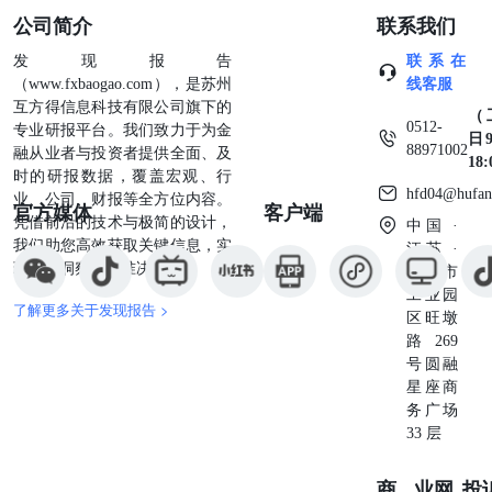
公司简介
联系我们
行自由流通盘中的持股比例自25Q3以来呈现明显的趋势性下
由高点回落至4.5%左右，或主要受全球宏观流动性环境变动
发现报告
联系在
偏好调整的影响。在个股持仓层面，华夏银行（北向持股/自
（www.fxbaogao.com），是苏州
线客服
11.6%，下同）、招商银行（11.3%）、建设银行（10.3%
互方得信息科技有限公司旗下的
（9.4%）等机构的北向资金持股比例相对较高。 资料来源：W
（
0512-
专业研报平台。我们致力于为金
海通证券研究 资料来源：Wind，国泰海通证券研究 5.风险提
日9
88971002
融从业者与投资者提供全面、及
风险暴露超预期；市场波动明显加剧。 本公司具有中国证监
18
时的研报数据，覆盖宏观、行
券投资咨询业务资格 分析师声明 作者具有中国证券业协会授
hfd04@hufan
业、公司、财报等全方位内容。
资咨询执业资格或相当的专业胜任能力，保证报告所采用的
官方媒体
客户端
凭借前沿的技术与极简的设计，
中国 ·
合规渠道，分析逻辑基于作者的职业理解，本报告清晰准确
我们助您高效获取关键信息，实
江苏 ·
者的研究观点，力求独立、客观和公正，结论不受任何第三
现深度洞察与精准决策。
苏州市
影响，特此声明。 免责声明 本报告仅供国泰海通证券股份有
工业园
下简称“本公司”）授权客户使用。本公司不会因接收人收到
了解更多关于发现报告 >
区旺墩
其为本公司的当然客户。本报告仅在相关法律许可的情况下
路269
为提供信息而发放，概不构成任何广告。 本报告的信息来源
号圆融
资料，本公司对该等信息的准确性、完整性或可靠性不作任
星座商
报告所载的资料、意见及推测仅反映本公司于发布本报告当
务广场
本报告所指的证券或投资标的的价格、价值及投资收入可升
33 层
表现不应作为日后的表现依据。在不同时期，本公司可发出
载资料、意见及推测不一致的报告。本公司不保证本报告所
在最新状态。同时，本公司对本报告所含信息可在不发出通
商业
网
投