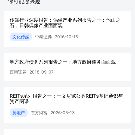
你可能感兴趣
其股价表现对主动资金流动的敏感度相对更高。 被动基金主
300指数波动影响，今年以来伴随沪深300指数的大额净流出
品规模已降至3600亿左右，回落至2023年末水平，预计后续
传媒行业深度报告：偶像产业系列报告之一：他山之
的边际压力将有所减弱。此外，银行板块在沪深300指数中的
石，日韩偶像产业面面观
2024年的13.0%降至2026年的9.5%，受沪深300指数资金大
文化传媒
中泰证券
2016-10-16
面影响也将边际减弱。在个股权重分布上，招商银行、兴业
银行等标的在沪深300指数中的权重相对较高。 北向资金在
通盘中的持股比例自25Q3以来呈现明显的趋势性下降，目前
落至4.5%左右，或主要受全球宏观流动性环境变动及外资风
地方政府债务系列报告之一：地方政府债务面面观
的影响。在个股持仓层面，华夏银行（北向持股/自由流通股本1
下同）、招商银行（11.3%）、建设银行（10.3%）及宁波银行
西南证券
2018-09-07
等机构的北向资金持股比例相对较高。 风险提示：结构性风
期；市场波动明显加剧。 目录 1.国资：增持彰显经营信
心..........................................................................
提升空间.......................................................................
REITs系列报告之一：一文尽览公募REITs基础通识与
仓比例降至低位....................................................................
资产图谱
向：持仓比例自25Q3以来持续回
房地产
东方财富
2026-05-13
落........................................................95.风险提
示.........................................................................................
1.国资：增持彰显经营信心 国资系股东（国有地方资本、地
企背景的法人股东等）作为银行股权结构的压舱石，在银行