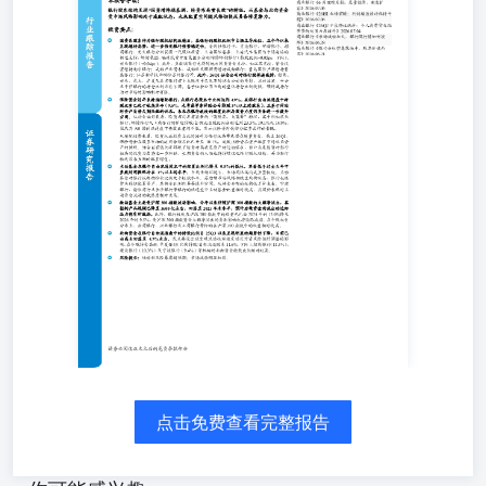
如何演绎》2026.06.28商业银行《银行分红密集落地中，股
2026.06.21 银行股东结构呈现“国资增持稳基调、险资布局重
征，而基金与北向资金受市场风格影响处于减配状态，未来
风格切换或具备修复潜力。 投资要点： 保险资金近年来持续
在银行总股本中比例达到4.9%，在银行自由流通盘中持股比
高水平（9.6%，未考虑单家保险公司持股5%以上的股东）
对资产负债久期匹配的诉求，未来在银行板块的配置比例与
具备进一步提升空间。从持仓偏好来看，险资布局具有显著的
大蓝筹”特征，其中例如农业银行、邮储银行及工商银行的保
流通股比例分别达到23.5%、19.1%及14.9%，且在其AH股
股比重均不低，显示出险资对稳健分红型品种的青睐。 从增
看，险资权益投资占比的提升为银行板块带来潜在增量资金
26Q1，保险资金在股票市场的运用余额占比已升至10.1%，
在资产配置中对权益资产的倾斜。结合当前低利率环境下险
资产的迫切需求，预计未来险资对银行板块的投资力度将进
长期资金的入场也将持续优化银行股权结构，并为银行板块
配置增量。 主动基金在银行自由流通股本中的配置比例已降至0
位，显著低于过去五年中多数时间段保持在1%以上的水平。
境下，市场风格偏向成长型板块，主动基金对银行板块的持
点击免费查看完整报告
较低水平。若后续市场风格切换至均衡状态，银行板块作为
产，其持仓比例仍具备提升空间。从持仓分布的结构性差异
银行、渝农商行及长沙银行等银行的流通盘中主动基金比重