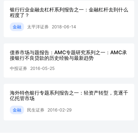
对权益资产的倾斜。结合当前低利率环境下险资对高票息资
求，预计未来险资对银行板块的投资力度将进一步加强。长
银行行业金融去杠杆系列报告之一：金融杠杆去到什么
场也将持续优化银行股权结构，并为银行板块带来长期的配置
程度了？
料来源：Wind，国泰海通证券研究 资料来源：Wind，国泰
金融
太平洋证券
2018-06-14
注：此处未考虑单家保险公司持股5%以上的股东 3.基金：持
低位 主动基金在银行自由流通股本中的配置比例已降至0.8%
位，显著低于过去五年中多数时间段保持在1%以上的水平。
境下，市场风格偏向成长型板块，主动基金对银行板块的持
债券市场与题报告：AMC专题研究系列之一：AMC承
较低水平。若后续市场风格切换至均衡状态，银行板块作为
接银行不良贷款的历史经验与最新趋势
产，其持仓比例仍具备提升空间。从持仓分布的结构性差异
银行、渝农商行及长沙银行等银行的流通盘中主动基金比重
中投证券
2016-05-25
其股价表现对主动资金流动的敏感度相对更高。 资料来源：Wi
海通证券研究 资料来源：Wind，国泰海通证券研究 被动基
300指数波动影响，今年以来伴随沪深300指数的大额净流出
品规模已降至3600亿左右，回落至2023年末水平，预计后续
海外特色银行专题系列报告之一：轻资产转型，竞逐千
亿托管市场
的边际压力将有所减弱。此外，银行板块在沪深300指数中的
2024年的13.0%降至2026年的9.5%，受沪深300指数资金大
金融
民生证券
2016-02-29
面影响也将边际减弱。在个股权重分布上，招商银行、兴业
银行等标的在沪深300指数中的权重相对较高。 资料来源：Wi
海通证券研究注：沪深300指数净流入额及资产净值数据统计
2026年7月3日 资料来源：Wind，国泰海通证券研究 资料来源
国泰海通证券研究 4.北向：持仓比例自25Q3以来持续回落 