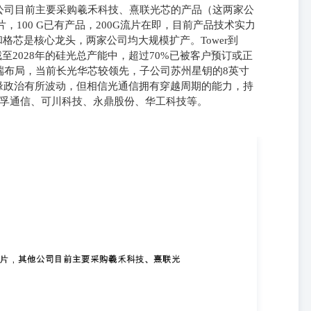
公司目前主要采购羲禾科技、熹联光芯的产品（这两家公
片，100 G已有产品，200G流片在即，目前产品技术实力
和格芯是核心龙头，两家公司均大规模扩产。Tower到
r截至2028年的硅光总产能中，超过70%已被客户预订或正
端布局，当前长光华芯较领先，子公司苏州星钥的8英寸
或因地缘政治有所波动，但相信光通信拥有穿越周期的能力，持
天孚通信、可川科技、永鼎股份、华工科技等。
目前主要采购羲禾科技、熹联光芯的产品（这两家公司后面可能上
有产品，200G流片在即，目前产品技术实力较强，客户导入后有望开始放业
产。Tower到26Q4，硅光晶圆月产能将提升至25Q4的5倍。Tower截
正在预订流程中。后续看好国内公司加大硅光芯片生产端布局，当前长光华
2026年底完成通线。 短期或因地缘政治有所波动，但相信光通信拥有穿
、长光华芯、天孚通信、可川科技、永鼎股份、华工科技等。