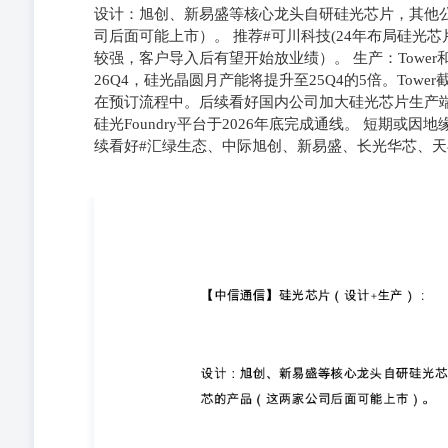
设计：旭创、新易盛等核心龙头自研硅光芯片，其他
司后面可能上市）。 推荐#可川科技(24年布局硅光芯
较强，客户导入后有望开始放业绩）。 生产：Tower
26Q4，硅光晶圆月产能将提升至25Q4的5倍。Towe
在预订流程中。后续看好国内公司加大硅光芯片生产
硅光Foundry平台于2026年底完成通线。 短期
续看好#汇绿生态、中际旭创、新易盛、长光华芯、
设计：旭创、新易盛等核心龙头自研硅光芯片，其他公司
市）。 推荐#可川科技(24年布局硅光芯片，100 G已
绩）。 生产：Tower和格芯是核心龙头，两家公司均大规模扩
至2028年的硅光总产能中，超过70%已被客户预订或
芯较领先，子公司苏州星钥的8英寸硅光Foundry平台于
越周期的能力，持续看好#汇绿生态、中际旭创、新易盛