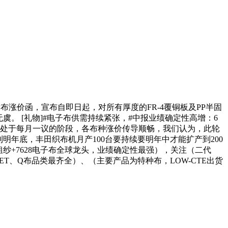
次发布涨价函，宣布自即日起，对所有厚度的FR-4覆铜板及PP半固
虞。 [礼物]#电子布供需持续紧张，#中报业绩确定性高增：6
，订单处于每月一议的阶段，各布种涨价传导顺畅，我们认为，此轮
明年底，丰田织布机月产100台要持续要明年中才能扩产到200
纱+7628电子布全球龙头，业绩确定性最强），关注（二代
ET、Q布品类最齐全）、（主要产品为特种布，LOW-CTE出货