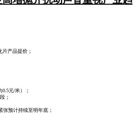
固化片产品提价；
0.5元/米）；
段；
紧张预计持续至明年底；