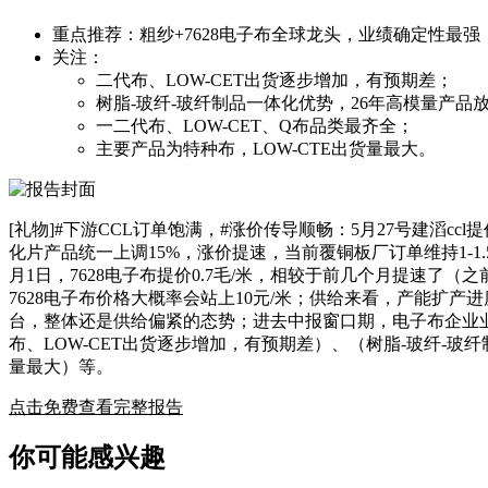
重点推荐：粗纱+7628电子布全球龙头，业绩确定性最强
关注：
二代布、LOW-CET出货逐步增加，有预期差；
树脂-玻纤-玻纤制品一体化优势，26年高模量产品
一二代布、LOW-CET、Q布品类最齐全；
主要产品为特种布，LOW-CTE出货量最大。
[礼物]#下游CCL订单饱满，#涨价传导顺畅：5月27号建滔c
化片产品统一上调15%，涨价提速，当前覆铜板厂订单维持1-1
月1日，7628电子布提价0.7毛/米，相较于前几个月提速了
7628电子布价格大概率会站上10元/米；供给来看，产能扩
台，整体还是供给偏紧的态势；进去中报窗口期，电子布企业业绩
布、LOW-CET出货逐步增加，有预期差）、（树脂-玻纤-玻
量最大）等。
点击免费查看完整报告
你可能感兴趣