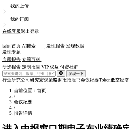
我的上传
我的订阅
在线客服
退出登录
回到首页
AI
搜索
发现报告
发现数据
发现专题
专题报告
专题百科
研选报告
定制报告
VIP
权益
付费社群
发现一下
行业研究
公司研究
宏观策略
财报
招股书
会议纪要
Token
低空经济
当前位置：首页
/
会议纪要
/
报告详情
进入中报窗口期电子布业绩确