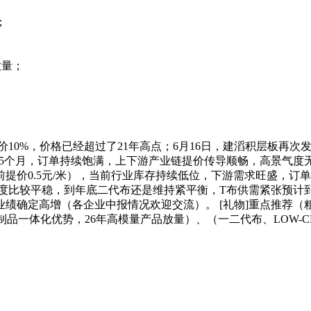
；
放量；
cl提价10%，价格已经超过了21年高点；6月16日，建滔积层板再
.5个月，订单持续饱满，上下游产业链提价传导顺畅，高景气度无
（之前提价0.5元/米），当前行业库存持续低位，下游需求旺盛
产进度比较平稳，到年底二代布还是维持紧平衡，T布供需紧张预计到
确定高增（各企业中报情况欢迎交流）。 [礼物]重点推荐（粗
纤制品一体化优势，26年高模量产品放量）、（一二代布、LOW-C