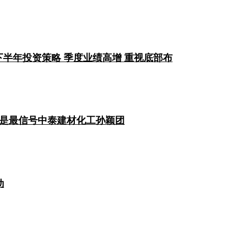
年下半年投资策略 季度业绩高增 重视底部布
是最信号中泰建材化工孙颖团
动