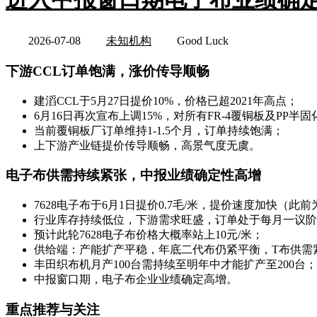
2026-07-08
未知机构
Good Luck
下游CCL订单饱满，涨价传导顺畅
建滔CCL于5月27日提价10%，价格已超2021年高点；
6月16日再次宣布上调15%，对所有FR-4覆铜板及PP半
当前覆铜板厂订单维持1-1.5个月，订单持续饱满；
上下游产业链提价传导顺畅，高景气度无虞。
电子布供需持续紧张，中报业绩确定性高增
7628电子布于6月1日提价0.7毛/米，提价速度加快（此前为
行业库存持续低位，下游需求旺盛，订单处于每月一议阶
预计此轮7628电子布价格大概率站上10元/米；
供给端：产能扩产平稳，年底二代布仍紧平衡，T布供需
丰田织布机月产100台需持续至明年中才能扩产至200台；
中报窗口期，电子布企业业绩确定高增。
重点推荐与关注