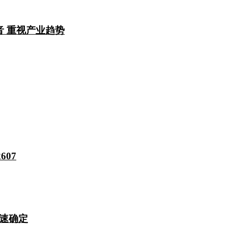
音 重视产业趋势
607
速确定