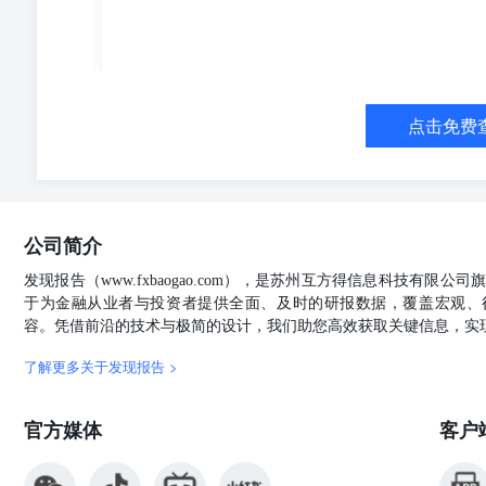
化工等等这些龙头是我们建议重点关注的。然后其次的话
阶段来看的话，整个行业接近见底也是事实。所以我们的
些供需两端出现边际变化的一些品种。比如说举个例子，
出口占比比较高的一个品种。所以这些方向的话，我的理
些品种，出现涨价的概率还是相对比较高。另外一个的话
机硅等等这些产品，这是第二个思路。第三个思路的话是
点击免费
话，随着供需两端的一个变化，这些方向的话也会存在一
博老师来汇报一下他这边的一个投资机会。 李辉博国金
华的一个情况和边际变化。因为它25、去年的净利润预期是
后这个改善主要来自两方面，一个是石化业务的一些改善
因为它无论是石化业务还是新材料，它都有可对标的公司
公司简介
MDI和TDI的涨价。然后MDI这边的话，其实它就是在
包括非洲，包 括欧洲不同的地方，其实都有不同程度的
发现报告（www.fxbaogao.com），是苏州互方得信息科技有限
变化。假期的话主要是亨斯迈。亨斯迈的话它是宣布了对美国
于为金融从业者与投资者提供全面、及时的研报数据，覆盖宏观、
每吨。涨价的话它是2月11号公布的，然后涨价的话公布
容。凭借前沿的技术与极简的设计，我们助您高效获取关键信息，实
和聚醚的产品进行了提价。 亨斯迈其实是在2025年的12
了解更多关于发现报告 >
350欧每吨。所以说这个提价其实说这些传统的厂家，
对东南亚、南亚、欧洲、中东、非洲已经都提过价的。幅度
月份的、二月份的，包括三月份，就是2026年这个涨价
官方媒体
客户
话，是聚氨酯传统的涨价节点之一。因为这个时间点的话
期，然后基本上的话，节日的话备货需求提升。然后MD
之一。 所以我们也在观察，就是因为现在像陶氏、巴斯