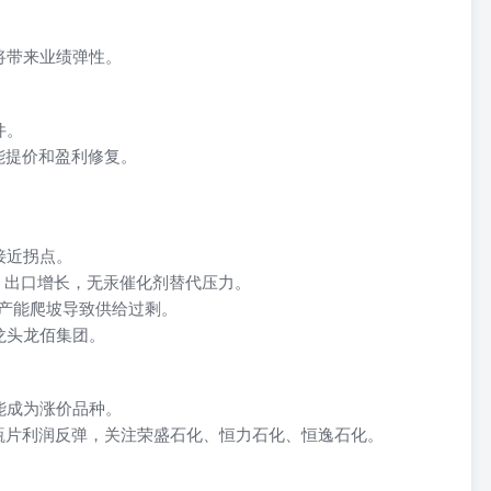
将带来业绩弹性。
件。
能提价和盈利修复。
接近拐点。
定，出口增长，无汞催化剂替代压力。
增产能爬坡导致供给过剩。
龙头龙佰集团。
能成为涨价品种。
瓶片利润反弹，关注荣盛石化、恒力石化、恒逸石化。