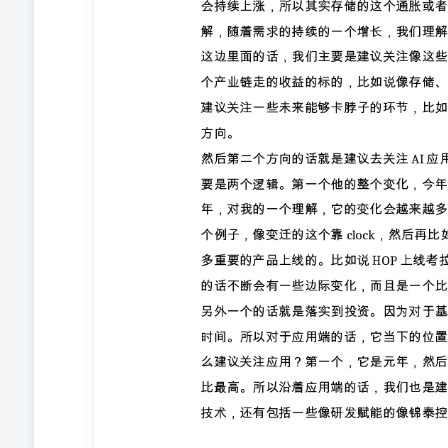
的一个数据来看的话，大部分的板块盈利周期为底部。然
的话，也是基本上接近尾声的。第三个就是估值，估值的
下。所以从研究角度来看的话，其实对于化工和周期品其
年年初，整个化工板块的表现其实还是蛮亮眼的，这是第
个角度投资角度。 投资角度的话，我们这里就需要关注
二个是投资周期，第三个是流动性的影响。那么我们的理
那么周期的位置其实这样的就是对于A股来说的话，其实
别长。 对于周期周期的位置的话，我们一个理解其实需
说是主动去库被动去库，还是主动去库还是被动去库。总
的拐点，为什么呢？因为基于我们的跟踪来看，不少的品
多品种其实已到了拐点，很能够运用到或者说接近管理。
又有性价比，所以它它是它是具备赔率的它是具备赔率的
那为什么我们要加入投资久期呢？因为行业的变化是需要
去提高胜率。因为给它足够多的时间，比如说一年甚至一
是为什么我们要把周期位置和投资久期拉在一起看。结合
是如果对于化工品的投资，如果只是站在一到两个月的维
个问号。这是前两点：周期的位置和投资久期。 然后另
响。因为现在市场第一个的确风险偏好比较高。第二个点
解来看的话，其实化工它是有可能——从无论从基本面、
黑马。总的来看的话，结合研究和投资的话，我们还是比
向，方向的话主要几个维度。第一个维度就是建议关注龙