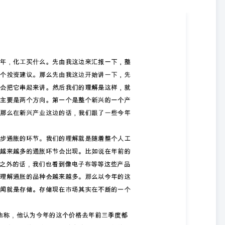
。我们的理解就是随着整个人工智能需求的一个进一步增长，那么整个
了大家常关注的像比如说PCB、存储之外的话，我们也看到像电子布等
解通胀的品种会越来越多。那么以今年的这个过年期间的话，其实也有
一个上调预期。 大家比如说以SK海力士为例，它也有新闻也称，他认
存储的这个通胀或者说卡脖子的这个程度会越来越明显。我们的理解，
节会卡脖子，会通胀。那么这边里面的话，我们主要是建议关注像这些
的收益的标的，比如说像存储、雅和科技，这是一个方向。然后另外一
布，甚至部分的树脂材料，这是第一个方向。 然后第二个方向的话就
用端主要是两个逻辑。第一个他的整个变化，今年可以说是对AI应用
越来越多，而且都是比较大的一个笔记变化。比如说举个例子，像变迁
也看到了很多很多重要的产品上线的。比如说HOP上线考拉安全工具等
化，而且是一个比较大的一个边际的变化。 另外一个的话就是落实到
的一个时间。所以对于应用端的话，它当下的位置相对来说性价比会很
元年，然后它的边际变化比较大。第二个，它的估值性价比最高。所以
会。比如说像中控技术，还有包括一些像研发赋能的像锦泰控股等等这
是关于周期，另外一个的话，周期是我们接下来进行重点关注的一个方
，其实思考的维度是不一样的。但总的指向的一个结论是一样，就是建
下来我展开来讲一下，周期方向的一些这两个重要的一个维度。 第一
三个核心看三个。第一个的话是盈利周期盈利周期，第二个是扩展周
角度来看的话，其实盈利周期已经建立了。这个无论从宏观还是从微观