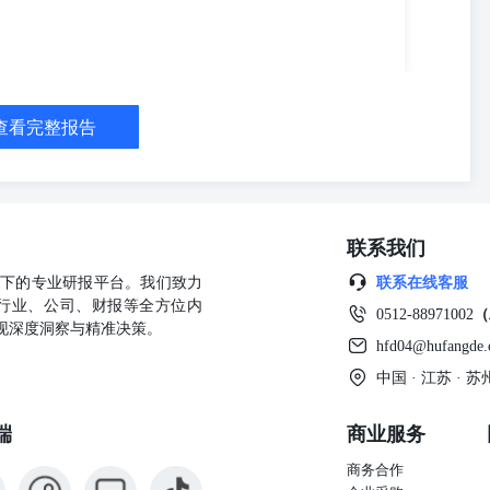
就是建议关注这些存在边际变化的，或者说价格能够上行的。站在这个
理解是，涨价的品种会越来越多。 然后除此之外的话，也建议关注这
出口退税的取消的话，我们的理解会加速部分产品的一个去库，尤其是
解它涨价的概率相对比较高。比如说像农药、像染料、像维生素等等这
也建议关注这些供给端格局可能会发生一些变化，比如说像氨纶，像有
围绕着双碳或者说底部迹象初现的一些行业。那么我们理解这个方向的
查看完整报告
些比较好的一些投资机会。以上是我这边的一个汇报。接下来有请李辉
化工分析师 好的，各位投资者大家好。我这边先汇报一下化工的龙头万
在120到125亿，是一个低点。然后今年的净利润预期是在160亿。然
，另外是新材料方面的一些改善。以上的这个改善目前市场都有预期，
和行业，然后可以去得到一些验证。 那么核心向上看的方向，还是看
联系我们
去年12月份万华提过价格。主要在全球，就是美国、中东，包括东南亚，
提价。这个年前的话其实我们就讲过好多遍了。然后讲一下假期的边际
公司旗下的专业研报平台。我们致力
联系在线客服
市场的MDI涨价260美元每吨，然后聚醚产品的话它是涨价110美元
行业、公司、财报等全方位内
0512-88971002
（
当天就生效。所以这个是关于假期边际变化，就是又有新的公司对MDI
现深度洞察与精准决策。
月份、12月2号，其实在欧洲、非洲、中东地区，其实对MDI已经提价了
hfd04@hufangde
就是从去年四季度开始，传统的供应商陶氏化学、巴斯夫、万华，它其实
中国 · 江苏 ·
是在200到350美元每吨不等，是这样一个幅度。核心的其实是要看一
的具体落地的情况，还有具体的客户落地的一个情况。因为二月份前后的
端
商业服务
，像中国、中国台湾、越南、东南亚这些国家是春节，然后中东是斋月
I和聚醚是厂家顺利出货的，库存也是在低位，所以一般是涨价的时间点
商务合作
夫、万华、亨斯迈，现在就剩下一个科思创。其实大家不同程度地都对