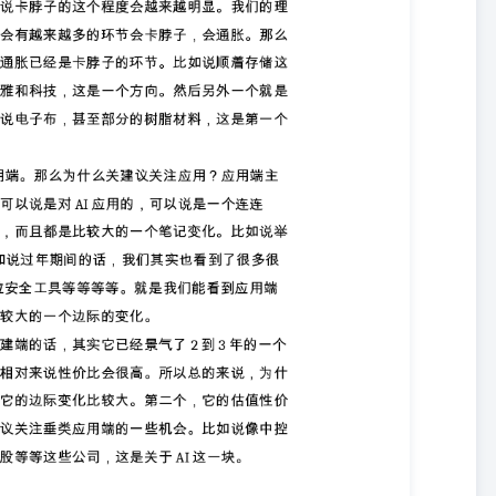
后第二个就扩展周期，扩展周期同样的也是从中国大和微创的维度去看
话在去年已经见底了，估值分位数在去年是低于历史的10%分位数以
实是值得重视的这也是为什么各位投资者也能看得到，从去年年底到今
一个的点。就是关于投资角度，我们这里的这其实是可能会存在他的一
的是三个，也是三个点。第一个是周期的位置第一个是周期的位置，第
解周期的位置和投资周期其实需要串起来讲，我就把这两个串起来讲。
投资久期的话可能是在一年甚至两年，它的投资久期说不会说特别长特
要考量的一个点就是来说的话，就是它到底是为周期的什么位置。比如
的来说它是不是到了一个拐点？那那基于我一个理解，他现在其实不大
种他其实到了被动去库到股不动，主动股沪这个阶段。这也就意味着很
对这些品种来说，因为它盈利周期见底了，困难周期结束了，投资估值
同时随着它的周期位置逐步接近拐点的话，那它的胜率越来越高了。
时间的。你比如说行业的这个主动去库它需要时间，所以需要拉长时间
年多的一到两年的一个时间，它的胜率其实可以说是很高的。所以这也
位置再拉长时间久期的话，其实化工品的投 资既有赔率又有胜率。但
度的话，那说实话不是很建议。因为什么？它有赔率，但是胜率需要打
外一个点，我们的理解其实需要考虑的一个点，就是关于流动性的影
就是市场其实在以周期板块为例，大家在找下一个有色。基于我们的理
估值各个维度来看的话，它是有可能成为下一个有色，或者说下一个大
较建议重点关注一下大化工板块的一个周期投资机会。 接下来讲的方
头。这个周期的话，其实龙头的弹性还是蛮大的。像万华化学，像扬农