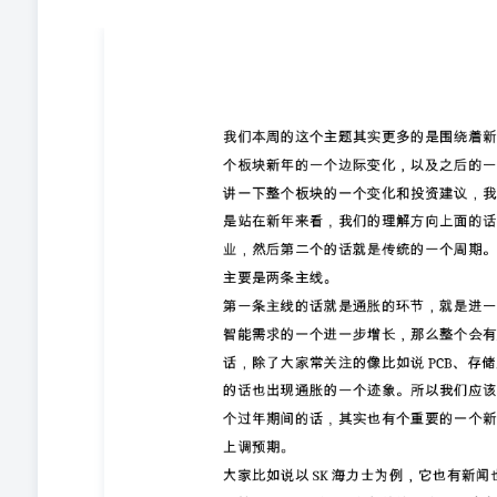
第一条主线的话就是通胀的环节，就是进一步通胀的环节
会有越来越多的通胀环节会出现。比如说在年前的话，除
等这些产品的话也出现通胀的一个迹象。所以我们应该理
个重要的一个新闻就是存储。存储现在市场其实在不断的
为今年的这个价格去年前三季度都会持续上涨，所以其实
随着需求的持续的一个增长，我们理解会有越来越多的环
通胀已经是卡脖子的环节。比如说顺着存储这个产业链走
个就是建议关注一些未来能够卡脖子的环节，比如说电子
是建议去关注AI应用端。那么为什么关建议关注应用？应
的，可以说是一个连连年，对我的一个理解，它的变化会
的这个靠clock，然后再比如说过年期间的话，我们其实
等等等。就是我们能看到应用端的话不断会有一些边际变
投资。因为对于基建端的话，其实它已经景气了2到3年
高。所以总的来说，为什么建议关注应用？第一个，它是
沿着应用端的话，我们也是建议关注垂类应用端的一些机
些公司，这是关于AI这一块。 然后另外一个方向的话就
向。对于周期的话，我们一个理解从研究和投资角度的话
议各位领导们重点关注一下化工周期的一个投资机会。接
个研究研究对于周期来说的话，研究的话其实核心核心看
期，第三个的话就是估值或者性价比。如果先从盈利周期