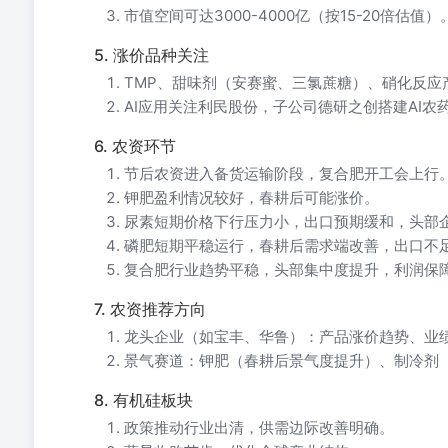
市值空间可达3000-4000亿（按15-20倍估值）
5. 涨价品种关注
TMP、甜味剂（安赛蜜、三氯蔗糖）、硝化反应
AI应用关注利民股份，子公司德研之创搭建AI
6. 农资环节
节后农资进入备货运输阶段，复合肥开工会上行
钾肥盈利情况较好，春耕后可能涨价。
尿素短期价格下行压力小，出口预期缓和，头部
磷肥短期平稳运行，春耕后需求端改善，出口不
复合肥行业趋势平稳，头部集中度提升，利润保
7. 农资推荐方向
龙头企业（如宝丰、华鲁）：产品涨价趋势、业
景气赛道：钾肥（春耕后景气度提升）、制冷剂
8. 有机硅板块
政策推动行业出清，供需边际改善明确。