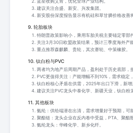
蓝星收购艾肯，优化全球产业结构。
建议关注合盛、新安、兴发集团。
新安股份深度报告显示有机硅和草甘膦价格改善
9. 轮胎板块
特朗普政策影响小，乘用车胎关税主要锚定零部
关注3月30日欧盟政策结果，预计三季度海外产
重点推荐森麒麟、贵轮，其次赛轮、中策橡胶。
10. 钛白粉与PVC
两者均为地产后周期产品，盈利处于历史底部，
PVC更值得关注：产能增幅不到10%，需求稳
钛白粉核心矛盾在供需，2025年出口下滑，新
建议关注PVC龙头中泰化学、新疆天业，钛白粉
11. 其他板块
氨纶：供给端潜在出清，需求增量好于预期，可
聚酯链：龙头企业在反内卷中受益，PTA、聚酯
氨纶龙头：华峰化学、新乡化纤。