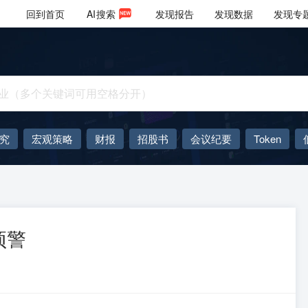
回到首页
AI
搜索
发现报告
发现数据
发现专
究
宏观策略
财报
招股书
会议纪要
Token
AIGC
大模型
预警