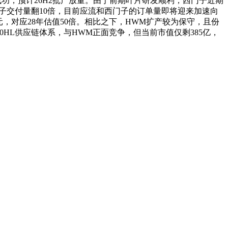
研发成功，预计26H2批产放量。由于前期叶片研发顺利，西门子近期
子交付量翻10倍，目前应流和西门子的订单量即将迎来加速向
元，对应28年估值50倍。相比之下，HWM扩产较为保守，且份
0HL供应链体系，与HWM正面竞争，但当前市值仅剩385亿，