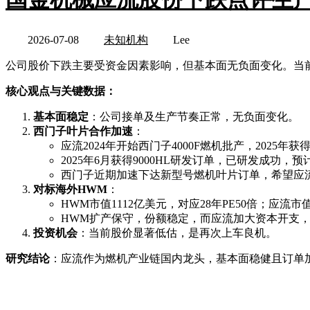
2026-07-08
未知机构
Lee
公司股价下跌主要受资金因素影响，但基本面无负面变化。当前市
核心观点与关键数据：
基本面稳定
：公司接单及生产节奏正常，无负面变化。
西门子叶片合作加速
：
应流2024年开始西门子4000F燃机批产，2025年
2025年6月获得9000HL研发订单，已研发成功，预计
西门子近期加速下达新型号燃机叶片订单，希望应流
对标海外HWM
：
HWM市值1112亿美元，对应28年PE50倍；应流市值
HWM扩产保守，份额稳定，而应流加大资本开支，
投资机会
：当前股价显著低估，是再次上车良机。
研究结论
：应流作为燃机产业链国内龙头，基本面稳健且订单