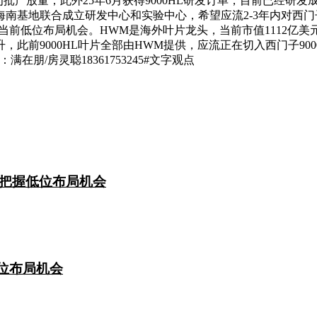
2转为批产放量；此外25年6月获得9000HL研发订单，目前已经
南基地联合成立研发中心和实验中心，希望应流2-3年内对西门
当前低位布局机会。HWM是海外叶片龙头，当前市值1112亿美
前9000HL叶片全部由HWM提供，应流正在切入西门子900
在朋/房灵聪18361753245#文字观点
把握低位布局机会
低位布局机会