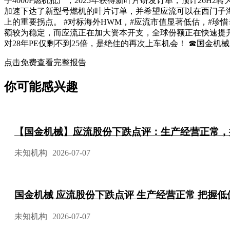
子4000F燃机批产，2025年获得新叶片研发订单，预计26H
加速下达了新型号燃机的叶片订单，并希望应流可以在西门子海
上的重要拐点。 #对标海外HWM，#应流市值显著低估，#珍惜
额较为稳定，而应流正在加大资本开支，全球份额正在快速提升，此
对28年PE仅剩不到25倍，是绝佳的再次上车机会！ ☎国金机械：满
点击免费查看完整报告
你可能感兴趣
【国金机械】应流股份下跌点评：生产经营正常，
未知机构
2026-07-07
国金机械 应流股份下跌点评 生产经营正常 把握
未知机构
2026-07-07