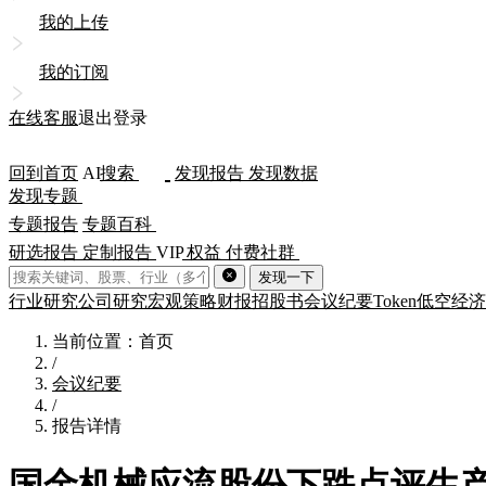
我的上传
我的订阅
在线客服
退出登录
回到首页
AI
搜索
发现报告
发现数据
发现专题
专题报告
专题百科
研选报告
定制报告
VIP
权益
付费社群
发现一下
行业研究
公司研究
宏观策略
财报
招股书
会议纪要
Token
低空经济
当前位置：首页
/
会议纪要
/
报告详情
国金机械应流股份下跌点评生