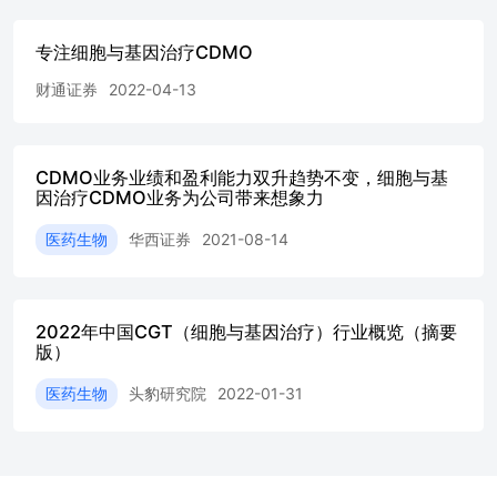
胞和iPSC等前浴主题 2021一2025年，CGT领域全球学术论
文产出达到227,510简，五年合年均增长率
专注细胞与基因治疗CDMO
（CompoundAnnualGrowthRateCAGR)为2.4%，2025年发文
量增至4.93万需，为近五年最高。尽管领减整体产出增速较
财通证券
2022-04-13
2020-2024年有所放缓，但高水平引文影响力（Field-
WeightedCitationImpact，FWCI）为1.24，比全球平均水平
高出24%；前10%高被引文献达到42.053算占领进全部论文
的185%，显示CGT研究奶保持高于全技平购水平的学术影
CDMO业务业绩和盈利能力双升趋势不变，细胞与基
响力。外游体作为生物标志物和治方级体，CAR-T细胞创
因治疗CDMO业务为公司带来想象力
新、mRNA疫苗与脂质纳米颗粒创新是离影响力文献中产出
最离的研究主题，代表本领城当前最活跃的研究方向。 总
医药生物
华西证券
2021-08-14
体而言，CGT领球的全球竞争日抢微烈。波士、细约、旧金
山以及北京、上海等主创新城市，依托科研基础、政策支
持、临在科研成果国际影响力和产学融合转化能力上仍面临
2022年中国CGT（细胞与基因治疗）行业概览（摘要
挑战。但同时，中国城市正在持续发力以改善现状。以北京
版）
为例，《北京市国民经济和社会发展第十五个五年规划纲
整）提出加快提升国际科技创新中心能级、建设全球重要科
医药生物
头豹研究院
2022-01-31
学策源地和未来产业引领地，并推动生命健康产业集群升级
扩容，这为CGT领域创新资源集聚和成果转化提供了新的政
策支挥。 国家层面，中国和美国在CGT领域的科研产出继
续领先全球，2021-2025年分别贡献69.B47震和59.892简相
关研究战果运高于其他国家，是CGT领城科学创新的主力