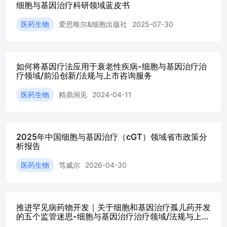
细胞与基因治疗科研领域蓝皮书
科研产出上的持铁积索，但科研影响力和产学协同仍有提升
空同 从四个一级指标右，各城市的优势路径存在明显差异
医药生物
爱思唯尔&细胞出版社
2025-07-30
本报告基于Sc0PpU8文损数效据库和SciVal科研评估平台，
对2021一2025年全球CGT领科研产出、活跃国家、领先机构
和一版城市创新指致方法论，评估全球30个领冠活跃城市在
科研资源、学术原创力、科研影购力和产学融合四个维座的
如何将基因疗法应用于衰老性疾病-细胞与基因治疗治
创新支现。 ·科研资源考熹科研人才、科研机构、科研基金
疗领域/前沿创新/法规与上市咨询服务
表现。科研资源方面，北京、士赣、上海、伦敦和首尔位列
前五。中国城市在科研人才规模和成长性方面表现突出，北
医药生物
精鼎洞见
2024-04-11
京、上海、广州、南京、杭州和武汉均表现活跃；欧美城市
在科研机构和基金相对活跃度方面更具优劳，亚洲与欧美城
市在科研机构资源上形成多元竞争格局 2025年，爱思唯尔
2025年中国细胞与基因治疗（cGT）领域省市政策分
集团旗下的细跑出版社（CollProg司）在中关村论坛发布
析报告
（细胞与基因治疗领妹蓝皮书52025》，对20202024考。在
此基础上，本年宦报告更新至2021-2025年观素窗口，并在
医药生物
笃威尔
2026-04-30
原有城市创新指数框架上新增活跃科研机构与高影响力学者
分析，以更加完整地刻画全球CGT创新生态中"国家·城市·
机构·人才"的多层次竞争格局。 。学术原创力考蔡城市的
学术生产力、高质量科研产出和学科交叉性。学术原创力方
推进罕见病药物开发｜关于细胞和基因治疗孤儿药开发
面，北京、上海和波士教位巧前三，中国城市在学术生产力
的五个监管迷思-细胞与基因治疗治疗领域/法规与上市
方面处于额先，不但如此，北京和上海在高质量科研产出上
咨询服务