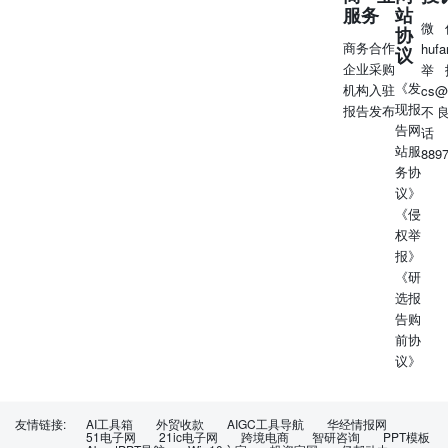
服务
站
统评价全球重点城市在科研产出规模、学术原创力、科研影
微
协
呐力和产学融合等维座的表现及变化起势，从宏观层面洞察
商务合作
huf
议
全球CGT科研创新格局的最新演进。报告第一章将对CGT领
企业采购
举
域的全球科研发展态势进行概览式分析，包括对领或科研活
《发
机构入驻
cs@
跃国家的科研表现概览，以及对领先机构和学者的稳理。第
现报
报告发布
不
二章将介绍CGT领威城市创新指数，包括指标框架的构建和
告网
话
方法论,以及指数的整体排名结果。第三章将从科研资源、
站服
889
学术原创力、科研影响力、产学融合等不同维座对比分析
务协
CGT领减科研创新领先城市的表现和其各自的发展优势。
议》
需要指出的是,报告缩制过程中虽已尽合理务力确保内客的
《侵
准确性与可靠性，但对于因数据更新、信息变动或外部环境
权举
变化等因素影响,相关结果仍可能出现信差。本报告所提供
报》
的信息及分析结果仅供研究与参考使用,不构成任何形式的
《研
事实认定、评价结论、政策承诺、投资建议或决策依据。报
选报
告所涉及的指标体系、排名结果及比较分析，旨在反映在统
告购
一方法框架下的相对表现，不应被视为对任何国家、地区、
前协
报市、机构或组织的绝对评价或价值判断。 本报告以客观
议》
数据为依据，以CGT领域科研创新力为主线，通过构建一套
科学的评估框架，系统评价全球重点城市在科研产出规模、
学术原创力、科研影响力和产学融合等维度的表现及变化趋
友情链接:
AI工具箱
外贸收款
AIGC工具导航
华经情报网
势，从宏观层面洞察全球CGT科研创新格局的最新演进。
51电子网
21ic电子网
跨境电商
智研咨询
PPT模板