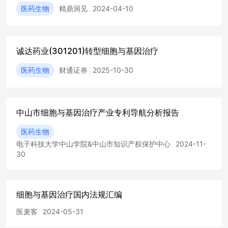
已进入全球前列。波士赖仍在前1%高被引论文等高影响力
医药生物
精鼎洞见
2024-04-10
成果方面保持显著优势，亚洲城市则在学科交叉方面表现活
跃。 ，科研影响力考案引文影响力和国际影响力，科研影
响力方面，旧金山、波士顿、同姆断特丹和纽约位列前四。
其中，旧金山和波士赖的引文影响力优势尤为突出；阿姆斯
诚达药业(301201)转型细胞与基因治疗
特丹依托国际合作质量和合作网络其国际影力表现领先。中
国城市的科研影响力则整体排名相对睿后，尤其无要进一步
医药生物
财通证券
2025-10-30
提升国际合作水平、平灼引用表现和高影响力成果的全球可
见度，但对比 。产学融合于科研产出评估产学研合作和对
产业端的知识支，产学胜合方面，波士额、纽约、旧金山位
中山市细胞与基因治疗产业专利导航分析报告
居前三，其科研出果对产业发展的知识外溢效应突出。北京
和上海凭借较强的专利引用表现在对产业的知识支择上逊入
医药生物
前列，但在产学研合作发文、企业参与深度和临床指南影响
电子科技大学中山学院&中山市知识产权保护中心
2024-11-
方面仍有短板。 在最新一轮评估中，主要发现如下 CGT领
30
域全球科研发展态势 ·领域头部机构与人才的梳理进一步据
示了创新生态的要素基础，2021-2025年，CGT领域全球科
研产出前三十机构中中国和美国机构数量最多，分别达到12
家和11家；法国国家健康与医学研究院、哈佛大学和上海交
细胞与基因治疗国内法规汇编
通大学位居前三科研产出机构。高影响力学者则主要集中在
美国、中国、法国、德国、希腊和日本等国家，其研究方向
医麦客
2024-05-31
函盖CAR-T、肿瘤免痘、mRNA与纳米速送、外密体、干细