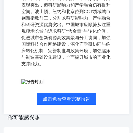
表现突出，但科研影响力和产学融合仍有提升
空间。波士顿、纽约和北京位列CGT领域城市
创新指数前三，分别以科研影响力、产学融合
和科研资源优势突出。中国城市应顺势从注重
规模增长转向追求科研“含金量”与转化价值，
促进城市创新资源高效集聚与分工协同，加强
国际科技合作网络建设，深化产学研协同与临
床转化机制，完善制度与政策环境，加强临床
与制造基础设施建设，全面提升城市的产业化
支撑能力。
执行摘要 CGT领域城市创新指数与全球主要城市在 CGT 领
域的创新态势 细胞与基因治疗(ColandGonoThorPYCGT）通
过细胞移植、萃编铝、萃因递送等方式修复、普换或增免遇
点击免费查看完整报告
者体内的细片与基因功能，已成为全球生物医药创新的重要
赛道，随着CRISPR基因摄、CAR-T细的治厅、mRNA与用
压纳米预粒送送的科研资源、临床平台、产业网络和开放合
你可能感兴趣
作生态。 基于CGT领域城市创新指数井名，波士顿、纽约
和北京位列前三。波士顿在科研影响力和产学融合方面优势
突出，底现出成熟进入前三，量示出中国在基础研充投入和