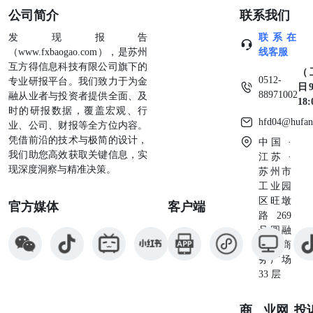
公司简介
联系我们
军。从发文规积增速看，印座在主要产出国家中装现最为突
出，CAGR达到12.3%；中国以9.7%的增长率累随其后。中
发现报告
联系在
国在科研产出规模和增长速度上保持领先，FWCI为1.30，
（www.fxbaogao.com），是苏州
线客服
高于本领城全球平均水平；但与法国、加草大、西牙、德
互方得信息科技有限公司旗下的
国、英国和国等国象相比，平均引支影萌力和国际学术能前
（
0512-
专业研报平台。我们致力于为金
力操时仍有提开空间 通过基于客观数据驱动的指标分析，
日9
88971002
融从业者与投资者提供全面、及
本报告总结了全球主要创新城市在CGT领域科研创新发展的
18
时的研报数据，覆盖宏观、行
优劣势，有助于为城市科技创新规划、生物医药产业布局和
hfd04@hufan
业、公司、财报等全方位内容。
相关政策制定提供劳考，也有望助力全球CGT创新生态的高
凭借前沿的技术与极简的设计，
中国 ·
质量发展。 I目录 01执行摘要03目录05报告简介07关键数字
我们助您高效获取关键信息，实
江苏 ·
1.1 全球科研发展态势09131.3全球科研产出最高的机构
现深度洞察与精准决策。
苏州市
161.4近五年领域高影响力学者923第2章细胞与基因治疗领
工业园
域城市创新指数关键数字2.1评估方法252.2评估结果31 报告
区旺墩
官方媒体
客户端
简介 城市作为创新生态的关键单元，在这一高质量发展阶
路269
段的重要性愈发突出。整于CGT领域的战略意义，对城市在
号圆融
CGT领域的创新力开展评估,有利于把提全球生物医学创新
星座商
中心的竞争态势,识别各城市的发展优劣势,从而为各城市制
务广场
定生物医药产业政策提供基于客观事实的精细参考,进而促
33 层
进全球 CGT 创新生态谨动发展。 在此背景下,本报告沿用
ScopUs 文摘数据库和 SciVal科研评估平台的数据，以 CGT
领域科研创新力为主线,通过构建一套科学的评估框架，系
商业
网
投