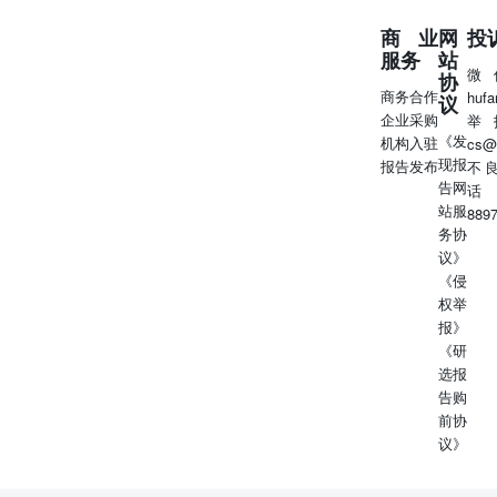
商业
网
投
服务
站
微
协
商务合作
huf
议
企业采购
举
《发
机构入驻
cs@
现报
报告发布
不
告网
话
站服
889
务协
议》
《侵
权举
报》
《研
选报
告购
前协
议》