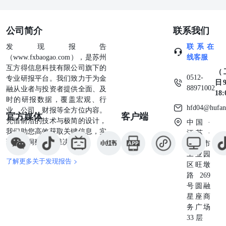
公司简介
联系我们
发现报告
联系在
（www.fxbaogao.com），是苏州
线客服
互方得信息科技有限公司旗下的
（
0512-
专业研报平台。我们致力于为金
日9
88971002
融从业者与投资者提供全面、及
18
时的研报数据，覆盖宏观、行
hfd04@hufan
业、公司、财报等全方位内容。
官方媒体
客户端
凭借前沿的技术与极简的设计，
中国 ·
我们助您高效获取关键信息，实
江苏 ·
现深度洞察与精准决策。
苏州市
工业园
了解更多关于发现报告 >
区旺墩
路269
号圆融
星座商
务广场
33 层