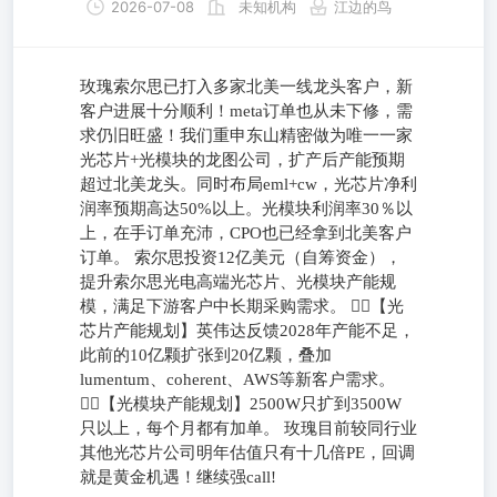
2026-07-08
未知机构
江边的鸟
玫瑰索尔思已打入多家北美一线龙头客户，新
客户进展十分顺利！meta订单也从未下修，需
求仍旧旺盛！我们重申东山精密做为唯一一家
光芯片+光模块的龙图公司，扩产后产能预期
超过北美龙头。同时布局eml+cw，光芯片净利
润率预期高达50%以上。光模块利润率30％以
上，在手订单充沛，CPO也已经拿到北美客户
订单。 索尔思投资12亿美元（自筹资金），
提升索尔思光电高端光芯片、光模块产能规
模，满足下游客户中长期采购需求。 👉🏻【光
芯片产能规划】英伟达反馈2028年产能不足，
此前的10亿颗扩张到20亿颗，叠加
lumentum、coherent、AWS等新客户需求。
👉🏻【光模块产能规划】2500W只扩到3500W
只以上，每个月都有加单。 玫瑰目前较同行业
其他光芯片公司明年估值只有十几倍PE，回调
就是黄金机遇！继续强call!