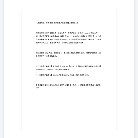
玫瑰索尔思已打入多家北美一线龙头客户，新客户进展十分
顺利！meta订单也从未下修，需求仍旧旺盛！我们重申东山
精密做为唯一一家光芯片+光模块的龙图公司，扩产后产能
预期超过北美龙头。同时布局eml+cw，光芯片净利润率预
期高达50%以上。光模块利润率30％以上，在手订单充沛，
CPO也已经拿到北美客户订单。 索尔思投资12亿美元（自
筹资金），提升索尔思光电高端光芯片、光模块产能规模，
满足下游客户中长期采购需求。 👉🏻【光芯片产能规划】英
伟达反馈2028年产能不足，此前的10亿颗扩张到20亿颗，叠
加lumentum、coherent、AWS等新客户需求。 👉🏻【光模块
产能规划】2500W只扩到3500W只以上，每个月都有加单。
玫瑰目前较同行业其他光芯片公司明年估值只有十几倍
PE，回调就是黄金机遇！继续强call!