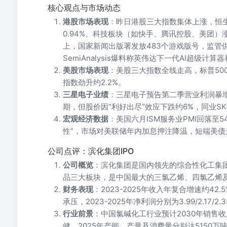
核心观点与市场动态
港股市场表现
：昨日港股三大指数集体上涨，恒生指
0.94%。科技板块（如快手、腾讯控股、美团）
上，国家新闻出版署发放483个游戏版号，监管
SemiAnalysis爆料称英伟达下一代AI超级
美股市场表现
：美股三大指数全线走高，标普500指
指数劲升约2.2%。
三星电子业绩
：三星电子预告第二季营业利润暴增1
期，但股价因“利好出尽”效应下跌约6%，同业S
宏观经济数据
：美国六月ISM服务业PMI回落至5
性”，市场对美联储年内加息押注降温，短端美债
公司点评：滨化集团IPO
公司概览
：滨化集团是国内领先的综合性化工集
品三大板块，是中国最大的三氯乙烯、四氯乙烯
财务表现
：2023-2025年收入年复合增速约4
承压，2023-2025年净利润分别为3.99/2.17/2.
行业前景
：中国氯碱化工行业预计2030年销售收
健，2025年产能、产量及消费量分别达5150万吨