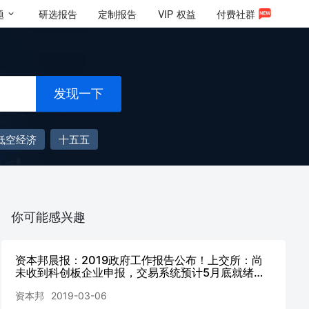
题
研选报告
定制报告
VIP
权益
付费社群
发现一下
低空经济
十五五
你可能感兴趣
资本邦晨报：2019政府工作报告公布！上交所：尚
未收到科创板企业申报，交易系统预计5月底就绪；
3家新三板公司拟上科创板；银城国际今日港股上市
资本邦
2019-03-06