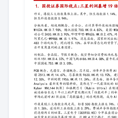
753.HK涨3.05%。 PCB概念、光通信、存储概念、芯片
9630.HK跌13.92%，建滔积层板1888.HK跌12.55%，中
最新发布的爆料称，英伟达下一代最顶级的AI超级计算器（代号K
物理极限，被迫面临长达1年以上的严重延期以及「性能
观预期，成为AI板块的利空来源。 昨夜美股三大指数全线走高
工业指数上涨0.29%。费城半导体指数劲升约2.2%，结束
告，第二季初步营业利润按年暴增19倍，达89.4万亿韩元
现，市场此前平均预测仅84.2万亿韩元。然而，短线走势
出尽」的影响下，今早开盘（截至香港时间早上9点）反而
ISM服务业PMI由五月的54.5回落至54.0，主要受
仍处于扩张区间，多数需求指标依然稳健，就业分项的改善
54.0降至53.3，略低于预期，需求与生产同步降温，供应
以及中东局势的缓和。整体而言，数据描绘的是「高位降
步加息的押注有所降温，短端美债走强。 分析师：杨怡然（lauraya
6745.HK-IPO点评 公司概览 滨化集团是国内领先的
子化学品等三大业务板块。根据弗若斯特沙利文数据，20
商，市场份额分别达36.0%、41.4%及23.8%，同时为
100多个国家和地区，累计服务上千家下游客户，覆盖
础化工、汽车制造、新能源、半导体电子及通用制造等领域。
别为人民币73.06/102.28/148.36亿元，年复合增
响，公司净利润阶段性回落，2023-2025年净利润分别为3.99