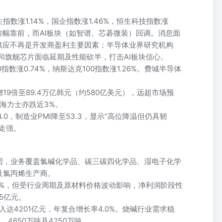
数涨1.14%，国企指数涨1.46%，恒生科技指数涨
涨幅靠前，而AI板块（如智谱、芯碁微装）回调。消息面
供应不再是开发商盈利主要因素；半导体业界研究机构
计算器和旗舰芯片面临延期及性能砍半，打击AI板块信心。
数涨0.74%，纳斯达克100指数涨1.26%。费城半导体
9倍至89.4万亿韩元（约580亿美元），远超市场预
K海力士亦跌近3%。
4.0，制造业PMI降至53.3，显示“高位降温但仍具韧
走强。
团，业务覆盖氯碱化学品、碳三碳四化学品、湿电子化学
及氯丙烯生产商。
2.5%，但受行业周期及原材料价格波动影响，净利润阶段性
35亿元。
入达4201亿元，年复合增长率4.0%。烧碱行业需求稳
、4650万吨及4250万吨。