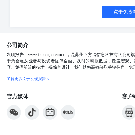
投资者。此报告中所提到的投资价值或从中获得的收入可
把任何投资者的投资目标，财务状况或特殊需求考虑进去
点击免费
者依据此报告的建议而作出任何投资行动前，应咨询专业
关的法律、规则或规定的许可下(1)持有或买卖此报告中所
告所提到的任何公司存在顾问，投资银行，或其他金融服务
议或投资服务。投资银行或资产管理可能作出与此报告相
售人员、交易员或其他集团成员专业人员的意见不同或相
公司简介
职员和/或员工可能是此报告提到的证券发行人的董事或高
动。 此报告对于收件人来说是完全机密的文件。此报告
发现报告（www.fxbaogao.com），是苏州互方得信息科技有限
于）此报告及其任何副本均不可被带往或传送至日本、加拿
于为金融从业者与投资者提供全面、及时的研报数据，覆盖宏观、
国证券法S规则的解释），国投证券国际也没有任何意图
容。凭借前沿的技术与极简的设计，我们助您高效获取关键信息，实
人。 收件人应注意国投证券国际可能会与本报告所提及
的权益。因此，投资者应注意国投证券国际可能存在影响
了解更多关于发现报告 >
任。 此报告受到版权和资料全面保护。除非获得国投证
证券国际保留一切权利。 规范性披露 ⚫本研究报告的
官方媒体
客户
提到的上市公司的董事或高级职员。⚫本研究报告的分析
到的上市公司有关的任何财务权益。⚫国投证券国际拥有
财务权益。 公司评级体系 收益评级： 买入—预期未来6
5%至15%；中性—预期未来6个月的投资收益率为-5%至
来6个月的投资收益率为-15%以下。 国投证券（香港）有限公
传真：+852-2213 1010