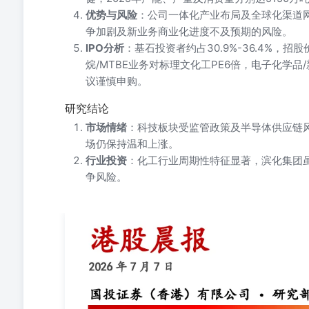
优势与风险
：公司一体化产业布局及全球化渠道
争加剧及新业务商业化进度不及预期的风险。
IPO分析
：基石投资者约占30.9%-36.4%，招股
烷/MTBE业务对标理文化工PE6倍，电子化学品
议谨慎申购。
研究结论
市场情绪
：科技板块受监管政策及半导体供应链风
场仍保持温和上涨。
行业投资
：化工行业周期性特征显著，滨化集团虽
争风险。
国投证券（香港）有限公司•研究部 1.国投证券国际视点：
利润暴增19倍却「利好出尽」 昨日，港股三大指数集体上涨
0.94%。 2.公司点评滨化集团6745.HK-IPO点评
W1024.HK涨7.98%，腾讯控股700.HK涨4.82%，美团-W3
2.47%，网易9999.HK涨1.46%，阿里巴巴-W9988
同比增长13%。在审批常态化的背景下，监管供应不再是
细分消费板块也悉数上涨。其中，中国旺旺151.HK涨4.32%，