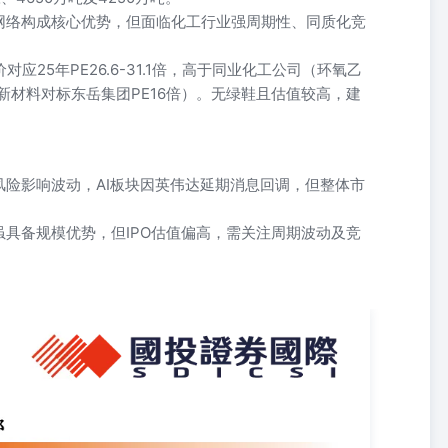
网络构成核心优势，但面临化工行业强周期性、同质化竞
价对应25年PE26.6-31.1倍，高于同业化工公司（环氧乙
/新材料对标东岳集团PE16倍）。无绿鞋且估值较高，建
险影响波动，AI板块因英伟达延期消息回调，但整体市
具备规模优势，但IPO估值偏高，需关注周期波动及竞
三星利润暴增19倍却「利好出尽」 今日重点 1.国投证券国际视点三星
。其中，恒生指数涨1.14%，国企指数涨1.46%，恒生科技指数涨
 分板块看，短视频概念、云办公、云计算等科技板块涨幅靠前。其中，快手-
690.HK涨4.68%，心动公司2400.HK涨3.90%，哔哩哔哩-W9626.HK涨
.HK涨1.97%。消息层面，国家新闻出版署在第二季度发放了483个游戏版号，
左右开发商盈利的主要因素。 奶制品、食品股、节假日概念、航空等
中国飞鹤6186.HK涨4.08%，蒙牛乳业2319.HK涨3.37%，中国国航