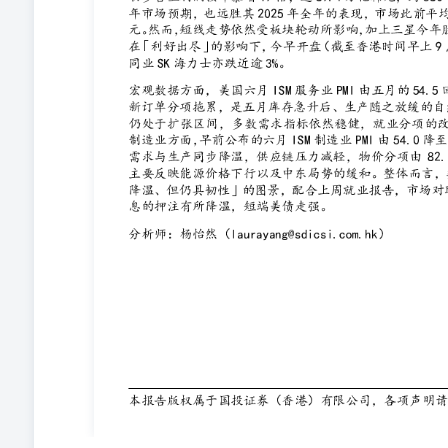
特沙利文数据，2025年，中国氯碱化工行业销售收入达人民币3
年，中国氯碱化工行业销售收入将达4201亿元，复合年增长率
业市场规模的41.0%及38.9%。氯丙烯、三氯乙烯、四氯乙烯
2025年，中国烧碱产能、产量及消费量分别达5150万吨、46
4.6%及3.2%。中国烧碱销售收入由2021年的907亿元增加
碱产能、产量及消费量将分别达5730万吨、5250万吨及4750
优势与机遇 一体化产业布局构建核心成本与技术平台，
付能力与全球化渠道网络，积累了广泛的下游客户与产业
动可能大幅影响盈利水平，存在阶段性盈利承压风险；行
子化学品、新能源化工等新业务商业化拓展进度不及预期。 投
宏桥、鲁花道生、滨州国投、天图科技等7家基石。联席保荐人
总市值约73.5-86.5亿港元，H股市值为10.7-12.6亿。
烷、MTBE业务可对标理文化工746.HK、中国三江化工219
PE。此次IPO无绿鞋且估值较高，我们给予IPO专用评级4.7分，
2026年7月7日 客户服务热线香港：2213 1888 国内：
出售或购买或认购证券的邀请或向任何特定人士作出邀请
由国投证券(香港)有限公司（国投证券国际）编写。此
析，预测，推断和期望都是以这些可靠数据为基础，只是
不能担保其准确性或完整性。此报告所载的资料、意见及
毋须另行通知。国投证券国际，其母公司或任何其附属公
损失负上任何责任。 此报告内所提到的任何投资都可能