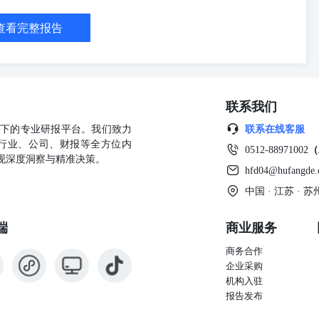
能会受汇率影响而波动。过去的表现不能代表未来的业绩。此报告没有
。投资者不应仅依靠此报告，而应按照自己的判断作出投资决定。投资
查看完整报告
意见。 国投证券国际及其高级职员、董事、员工，可能不时地，在相
提到的公司的证券，(2)进行与此报告内容相异的仓盘买卖，(3)与此报
业务关系，(4)又或可能已经向此报告所提到的公司提供了大量的建
反投资决定或持有与此报告不同或相反意见。此报告的意见亦可能与销
反。国投证券国际，其母公司和/或附属公司的一位或多位董事，高级
联系我们
级人员。(5)可能涉及此报告所提到的公司的证券进行自营或庄家活
的全部或任何部分均严禁以任何方式再分发予任何人士，尤其（但不限
公司旗下的专业研报平台。我们致力
联系在线客服
大或美国，或直接或间接分发至美国或任何美国人士（根据1933年美
行业、公司、财报等全方位内
0512-88971002
（
派发此报告给那些居住在法律或政策不允许派发或发布此报告的地方的
现深度洞察与精准决策。
的股票发行人进行业务往来或不时自行及／或代表其客户持有该等股票
hfd04@hufangde
本报告客观性的利益冲突，而国投证券国际将不会因此而负上任何责
中国 · 江苏 ·
券国际的授权，任何人不得以任何目的复制，派发或出版此报告。国投
分析员或其有联系者（参照证监会持牌人守则中的定义）并未担任此报告
端
商业服务
员或其有联系者（参照证监会持牌人守则中的定义）并未拥有此报告提
此报告提到的上市公司的财务权益少于1%或完全不拥有该上市公司的
商务合作
个月的投资收益率为15%以上；增持—预期未来6个月的投资收益率为
企业采购
5%；减持—预期未来6个月的投资收益率为-5%至-15%；卖出—预期未
机构入驻
司 地址：香港中环交易广场第一座三十九楼电话：+852-2213 1000
报告发布