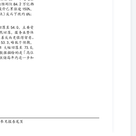
445亿元，2021年至2025年的复合年增长率为-1.7%。预计至2030
为4.0%。2025年，按销售收入计，聚氯乙烯(PVC)及烧碱分别占行
、环氧氯丙烷及环氧丙烷分别占0.6%、0.3%、0.2%、2.5%及1.5%。
50万吨及4250万吨，2021年至2025年的复合年增长率分别为3.4%、
至2025年的1340亿元，复合年增长率为10.2%。预计于2030年，中国烧
万吨，2025年至2030年的复合年增长率分别为2.2%、2.5%及2.2%。
多项细分产品能效与技术水平处于行业领先；依托稳定的产品品质、交
合作伙伴资源。 弱项与风险 化工行业强周期性特征显著，产品价格波
业新增产能持续释放，同质化竞争加剧，可能挤压产品盈利空间；湿电
资建议 此次IPO基石投资者约占发售股份30.9%-36.4%，包括中国
为华泰国际、建银国际。IPO发售价区间为每股3.05-3.59港元，
招股价相当于25年26.6-31.1倍PE，估值高。对比港股其他化工公司，环氧乙
8.HK的6倍PE，电子化学品、新材料可对标东岳集团189.HK的16倍
建议谨慎申购。 分析师：王强（jimmywang@sdicsi.com.hk）
40086 95517 免责声明 此报告只提供给阁下作参考用途，并非作为或被视为
。此报告内所提到的证券可能在某些地区不能出售。此报告所载的资料
报告所载资料的来源皆被国投证券国际认为可靠。此报告所载的见解，分
代表观点的表达。国投证券国际，其母公司和/或附属公司或任何个人
推测反映国投证券国际于最初发此报告日期当日的判断，可随时更改而
司不会对因使用此报告内之材料而引致任何人士的直接或间接或相关之
涉及相当大的风险，若干投资可能不易变卖，而且也可能不适合所有的