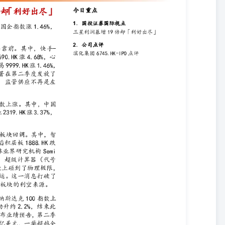
股、功率半导体等AI板块回调。其中，智谱2513.HK跌14.67%，芯碁微装
科闻歌1956.HK跌11.24%。消息面，据半导体业界研究机构SemiAnalysis
yberNVL144机架）和旗舰芯片（Rubin Ultra）在制造上碰到了
砍半」的命运。这一消息打破了市场此前对AI供应链「高歌猛进」的乐
，标普500指数上涨0.74%、纳斯达克100指数上涨1.26%、道琼斯
此前连续两日的回落。三星电子（005930.KS）今早在盘前公布业绩预
，约580亿美元，一举超越全年市场预期，也远胜其2025年全年的表
依然受板块轮动所影响，加上三星今年股价已累涨逾150%，在「利好
下跌约6%；同业SK海力士亦跌近逾3%。 宏观数据方面，美国六月
新订单分项拖累，是五月库存急升后、生产随之放缓的自然回落，服务业整体
反而更值得留意。制造业方面，早前公布的六月ISM制造业PMI由
链压力减轻，物价分项由82.1大幅回落至73.0，主要反映能源价格下行
温、但仍具韧性」的图景，配合上周就业报告，市场对联储局年内进一
ng@sdicsi.com.hk） 2026年7月7日 2.公司点评 滨化集团
综合性化工集团。始建于1968年，布局氯碱化学品、碳三碳四化学品、湿电
25年按收入计，公司为中国最大的三氯乙烯、四氯乙烯及氯丙烯生产
中国第二大环氧丙烷、MTBE生产商。截至2025年末，公司产品远销全球
聚氨酯、汽车制造、建筑建材、半导体等领域头部企业，应用场景横跨基
 营收高速增长，盈利受周期影响阶段性承压。2023-2025年收入分
速约42.5%。受化工行业周期性波动、碳三碳四新产能爬坡及原材料价格波动影
/2.17/2.35亿元，年复合增速约-23.3%。 行业状况及前景 根据弗若斯