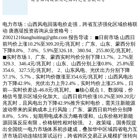
电力市场：山西风电回落电价走强，跨省互济强化区域价格联
动 唐惠珽投资咨询从业资格号：
Z0021216tanghuiting@gtht.com 报告导读： ◼日前市场 山西日
前均价上涨10.2%至309.20元/兆瓦时；广东、山东、蒙西分别
下降8.8%、7.0%、5.9%至326.18、380.94、255.80元/兆瓦时。
◼实时市场 1、广东、蒙西实时均价分别下降13.7%、2.7%至
329.3、346.4元/兆瓦时；山东、山西分别上涨0.8%、25.8%至
354.6、327.5元/兆瓦时。 2、山东风电、光伏出力分别下降
57.1%、5.7%，实时均价微涨至354.6元/兆瓦时；山西风电出
力下降42.9%、光伏出力上升2.4%，实时均价上涨25.8%，日
前—实时价差达-46.8元/兆瓦时。 ◼核心观点 1、数据端，价
格信号显示区域分化加大。山西日前均价涨10.2%至309.20元/
兆瓦时，且风电出力下降42.9%推升实时电价，需关注新能源
波动带来的采购成本上行风险；广东、蒙西日前均价分别降
8.8%、5.9%，短期用电成本压力略有缓和。山东价格对新能
源回落反应有限，价格韧性相对较强。 2、政策端，国务院提
出全国统一电力市场体系初步建成，叠加华中区域四省电力互
济市场启动连续结算试运行，跨省跨区交易正从规模扩张转向