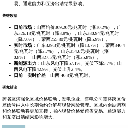
易、通道能力和互济出清结果影响。
关键数据
日前市场
：山西均价309.20元/兆瓦时（涨10.2%），广
东326.18元/兆瓦时（降8.8%），山东380.94元/兆瓦时
（降7.0%），蒙西255.80元/兆瓦时（降5.9%）。
实时市场
：广东329.3元/兆瓦时（降13.7%），蒙西346.4
元/兆瓦时（降2.7%），山东354.6元/兆瓦时（涨
0.8%），山西327.5元/兆瓦时（涨25.8%）。
新能源出力
：山东风电下降57.1%、光伏下降5.7%；山
西风电下降42.9%、光伏上升2.4%。
日前—实时价差
：山西-46.8元/兆瓦时。
研究结论
跨省互济强化区域价格联动，发电企业、售电公司需将跨区价
差信号纳入中长期合约分解与现货风险管理。区域内余缺调剂
和价格联动将更加直接，省内现货价格受跨省交易、通道能力
和互济出清结果影响增大。