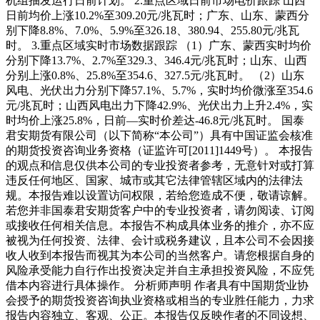
机组抽发运行日前计划。 2.重点区域日前市场电价跟踪 山西
日前均价上涨10.2%至309.20元/兆瓦时；广东、山东、蒙西分
别下降8.8%、7.0%、5.9%至326.18、380.94、255.80元/兆瓦
时。 3.重点区域实时市场数据跟踪 （1）广东、蒙西实时均价
分别下降13.7%、2.7%至329.3、346.4元/兆瓦时；山东、山西
分别上涨0.8%、25.8%至354.6、327.5元/兆瓦时。 （2）山东
风电、光伏出力分别下降57.1%、5.7%，实时均价微涨至354.6
元/兆瓦时；山西风电出力下降42.9%、光伏出力上升2.4%，实
时均价上涨25.8%，日前—实时价差达-46.8元/兆瓦时。 国泰
君安期货有限公司（以下简称“本公司”）具有中国证监会核准
的期货投资咨询业务资格（证监许可[2011]1449号）。 本报告
的观点和信息仅供本公司的专业投资者参考，无意针对或打算
违反任何地区、国家、城市或其它法律管辖区域内的法律法
规。本报告难以设置访问权限，若给您造成不便，敬请谅解。
若您并非国泰君安期货客户中的专业投资者，请勿阅读、订阅
或接收任何相关信息。本报告不构成具体业务的推介，亦不应
被视为任何投资、法律、会计或税务建议，且本公司不会因接
收人收到本报告而视其为本公司的当然客户。请您根据自身的
风险承受能力自行作出投资决定并自主承担投资风险，不应凭
借本内容进行具体操作。 分析师声明 作者具有中国期货业协
会授予的期货投资咨询执业资格或相当的专业胜任能力，力求
报告内容独立、客观、公正。本报告仅反映作者的不同设想、