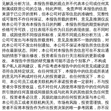
见解及分析方法。本报告所载的观点并不代表本公司或任何其
附属或联营公司的立场，特此声明。 免责声明 本报告的信息
来源于已公开的资料，但本公司对该等信息的准确性、完整性
或可靠性不作任何保证。本报告所载的资料、意见及推测仅反
映本公司于发布本报告当日的判断，本报告所指的期货标的的
价格可升可跌，过往表现不应作为日后的表现依据。在不同时
期，或因使用不同假设和标准，采用不同观点和分析方法，本
公司可发出与本报告所载资料、意见及推测不一致的报告，对
此本公司可不发出特别通知。本公司不保证本报告所含信息保
持在最新状态。同时，本公司对本报告所含信息可在不发出通
知的情形下做出修改，投资者应当自行关注相应的更新或修
改。 本报告中所指的研究服务可能不适合个别客户，不构成
客户私人咨询建议，客户应考虑本报告中的任何意见或建议是
否符合其特定状况。在任何情况下，本报告中的信息或所表述
的意见均不构成对任何人的投资建议。在任何情况下，本公
司、本公司员工或者关联机构不承诺投资者一定获利，不与投
资者分享投资收益，也不对任何人因使用本报告中的任何内容
所引致的任何直接或间接损失或与此有关的其他损失负任何责
任。投资者务必注意，其据此做出的任何投资决策与本公司、
本公司员工或者关联机构无关。市场有风险，投资需谨慎。投
资者不应将本报告作为作出投资决策的唯一参考因素，亦不应