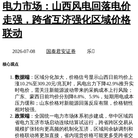
电力市场：山西风电回落电价
走强，跨省互济强化区域价格
联动
2026-07-08
国泰君安证券
乐
核心观点
数据端
：区域分化加大，价格信号显示山西日前均价上
涨10.2%至309.20元/兆瓦时，风电出力下降42.9%推升实
时电价，需关注新能源波动带来的采购成本上行风险；
广东、蒙西日前均价分别降8.8%、5.9%，短期用电成本
压力缓和；山东价格对新能源回落反应有限，价格韧性
相对较强。
政策端
：全国统一电力市场体系初步建成，华中区域四
省电力互济市场启动连续结算试运行，跨省跨区交易从
规模扩张转向更高频的机制化互济，区域间余缺调剂和
价格联动将更加直接，省内现货价格可能更多受跨省交