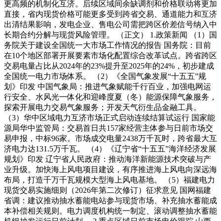
更高频的机制化互济。后续区域间余缺调剂和价格联动将更加
直接，省内现货价格可能更多受到跨省交易、通道能力和互济
出清结果影响，发电企业、售电公司需把跨区价差信号纳入中
长期合约分解与现货风险管理。 （正文） 1.政策新闻 （1）国
务院关于建设全国统一大市场工作情况的报告 国务院：目前
在10个地区部署开展要素市场化配置综合改革试点。跨省跨区
交易电量占比从2024年的23%提升至2025年的24%，初步建成
全国统一电力市场体系。 （2）《全国气象发展“十五五”规
划》印发 中国气象局：推进气象赋能千行百业，加强电网运
行安全、水风光一体化和迎峰度夏（冬）能源保障气象服务，
探索开展电力交易气象服务；开发天气衍生品金融工具。
（3）华中区域电力互济市场正式启动连续结算试运行 国家能
源局华中监管局：交易首日共157家经营主体参与日前市场交
易申报，中标96家。市场成交电量2438万千瓦时，跨省最大互
济电力达131.5万千瓦。 （4）《辽宁省“十五五”海洋经济发展
规划》印发 辽宁省人民政府：推动海洋新能源技术突破与产
业升级。加快海上风电项目建设，有序推进海上风电向深远海
布局，打造千万千瓦规模大型海上风电基地。 （5）福建电力
现货交易实施细则（2026年第二次修订）征求意见 国网福建
省调：建议推动抽水蓄能电站参与现货市场、补充抽水蓄能成
本补偿相关规则。电力调度机构统一制定、滚动调整抽水蓄能