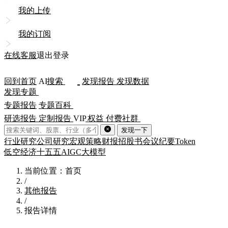
我的上传
我的订阅
在线客服
退出登录
回到首页
AI
搜索
发现报告
发现数据
发现专题
专题报告
专题百科
研选报告
定制报告
VIP
权益
付费社群
发现一下
行业研究
公司研究
宏观策略
财报
招股书
会议纪要
Token
低空经济
十五五
AIGC
大模型
当前位置：首页
/
其他报告
/
报告详情