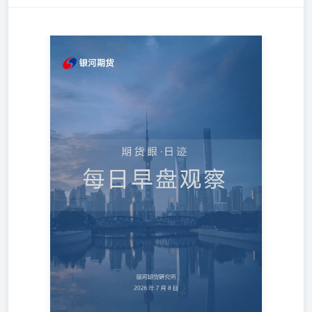
每 日 早 盘 观 察 每日早盘观察 目录 金融衍生品 股指期货
增.......................................................................................
期货：市场波动下降，等待增量信
息..........................................................................
动增加价格偏强运行....................................................................
糖：内外盘价格下
跌.........................................................................................
脂板块：油脂整体震荡运
行....................................................................................
淀粉：玉米现货偏弱，玉米期货底部震
荡..................................................................
行................................................................................
强，花生盘面高位震
荡.............................................................................
计增加短期苹果价格震荡.............................................................
蛋：现货价格大
涨..........................................................................................
棉花-棉纱：新疆高温持续市场担忧棉花产
量......................................................................