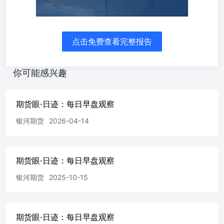
钢价维持震荡...........................................................................
焦：底部有支撑，可轻仓逢低试
多.............................................................................
位，矿价偏弱运行......................................................................
点击免费查看完整报告
合金：电费抬升底部，需求压制上方空
间........................................................................
突再起贵金属价格承压..................................................................
你可能感兴趣
铜：美伊局势再度恶化，铜价短线回
落...........................................................................
价未上涨...............................................................................
期货眼·日迹：每日早盘观察
铝：中东情形反复低价提振消
银河期货
2026-04-14
费............................................................................
价低位震荡...............................................................................
锌：关注资金情绪影
响..........................................................................................
期货眼·日迹：每日早盘观察
铅：严格设置止损保护利
润...................................................................................
银河期货
2025-10-15
环境反复，镍价震荡整
理..............................................................................
流，震荡走强.............................................................................
期货眼·日迹：每日早盘观察
工业硅：存量多单注意保