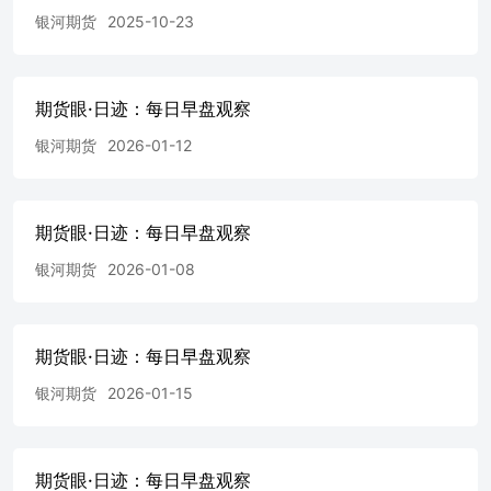
护...................................................................................
银河期货
2025-10-23
关注会议情况，回调买
入..............................................................................
绪回暖，锂价震荡整理..................................................................
锡：锡价短期或偏弱震
期货眼·日迹：每日早盘观察
荡.......................................................................................
银河期货
2026-01-12
及碳排放 集运：美国袭击伊朗地缘升级，关注马士基开舱价
格...............................................................
BDI上行，关注三季度几内亚雨季情况............................
内碳价，欧盟改革方案拟放缓供给收紧节奏...............................
期货眼·日迹：每日早盘观察
船只遇袭后美撤销伊朗售油许可油价上
涨...................................................................
银河期货
2026-01-08
回升............................................................................
能源设施受袭持
续...............................................................................
波
期货眼·日迹：每日早盘观察
澜..........................................................................................
银河期货
2026-01-15
天然气：霍尔木兹海峡通行仍有变
数..............................................................................
突再起成本重心抬
升.............................................................................
期货眼·日迹：每日早盘观察
金流压缩严重，估值低位盘面反弹.................................................