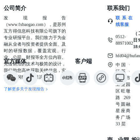
公司简介
联系我们
发现报告
联系在
（www.fxbaogao.com），是苏州
线客服
互方得信息科技有限公司旗下的
（
0512-
专业研报平台。我们致力于为金
日9
88971002
融从业者与投资者提供全面、及
18
时的研报数据，覆盖宏观、行
hfd04@hufan
业、公司、财报等全方位内容。
官方媒体
客户端
凭借前沿的技术与极简的设计，
中国 ·
我们助您高效获取关键信息，实
江苏 ·
现深度洞察与精准决策。
苏州市
工业园
了解更多关于发现报告 >
区旺墩
路269
号圆融
星座商
务广场
33 层
商业
网
投