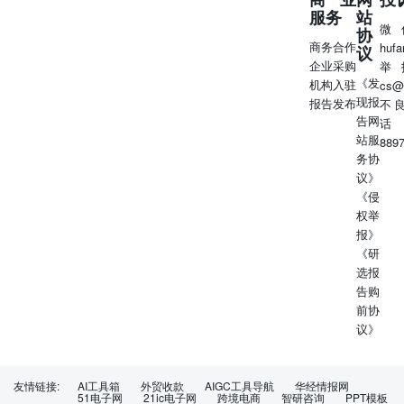
服务
站
微
协
商务合作
huf
议
企业采购
举
《发
机构入驻
cs@
现报
报告发布
不
告网
话
站服
889
务协
议》
《侵
权举
报》
《研
选报
告购
前协
议》
友情链接:
AI工具箱
外贸收款
AIGC工具导航
华经情报网
51电子网
21ic电子网
跨境电商
智研咨询
PPT模板