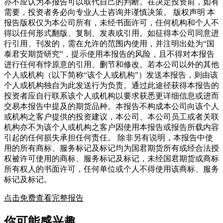
亦不应认为本报告可以取代自己的判断。在决定投资前，如有
需要，投资者务必向专业人士咨询并谨慎决策。 版权声明 本
报告版权仅为本公司所有，未经书面许可，任何机构和个人不
得以任何形式翻版、复制、发表或引用。如征得本公司同意进
行引用、刊发的，需在允许的范围内使用，并注明出处为“国
泰君安期货研究”，提示使用本报告的风险，且不得对本报告
进行任何有悖原意的引用、删节和修改。若本公司以外的其他
个人或机构（以下简称“该个人或机构”）发送本报告，则由该
个人或机构独自为此发送行为负责。通过此途径获得本报告的
投资者应自行联系该个人或机构以要求获悉更详细信息或进而
交易本报告中提及的期货品种。本报告不构成本公司向该个人
或机构之客户提供的投资建议，本公司、本公司员工或者关联
机构亦不为该个人或机构之客户因使用本报告或报告所载内容
引起的任何损失承担任何责任。 除非另有说明，本报告中使
用的所有商标、服务标记及标记均为国君期货所有或经合法授
权被许可使用的商标、服务标记及标记，未经国君期货或商标
所有权人的书面许可，任何单位或个人不得使用该商标、服务
标记及标记。
点击免费查看完整报告
你可能感兴趣