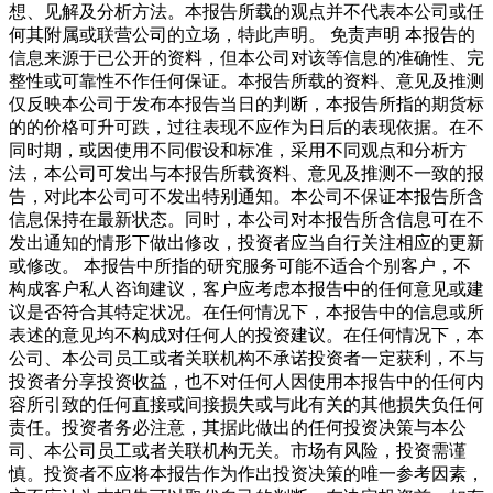
想、见解及分析方法。本报告所载的观点并不代表本公司或任
何其附属或联营公司的立场，特此声明。 免责声明 本报告的
信息来源于已公开的资料，但本公司对该等信息的准确性、完
整性或可靠性不作任何保证。本报告所载的资料、意见及推测
仅反映本公司于发布本报告当日的判断，本报告所指的期货标
的的价格可升可跌，过往表现不应作为日后的表现依据。在不
同时期，或因使用不同假设和标准，采用不同观点和分析方
法，本公司可发出与本报告所载资料、意见及推测不一致的报
告，对此本公司可不发出特别通知。本公司不保证本报告所含
信息保持在最新状态。同时，本公司对本报告所含信息可在不
发出通知的情形下做出修改，投资者应当自行关注相应的更新
或修改。 本报告中所指的研究服务可能不适合个别客户，不
构成客户私人咨询建议，客户应考虑本报告中的任何意见或建
议是否符合其特定状况。在任何情况下，本报告中的信息或所
表述的意见均不构成对任何人的投资建议。在任何情况下，本
公司、本公司员工或者关联机构不承诺投资者一定获利，不与
投资者分享投资收益，也不对任何人因使用本报告中的任何内
容所引致的任何直接或间接损失或与此有关的其他损失负任何
责任。投资者务必注意，其据此做出的任何投资决策与本公
司、本公司员工或者关联机构无关。市场有风险，投资需谨
慎。投资者不应将本报告作为作出投资决策的唯一参考因素，