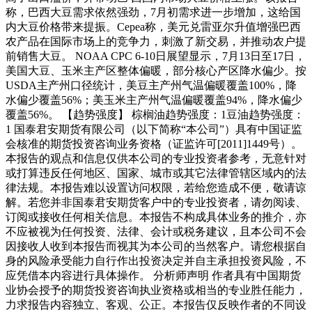
称，巴西大豆需求依然强劲，7月初需求进一步增加，这给国
内大豆价格带来提振。Cepea称，美元兑雷亚尔升值增强巴西
农产品在国际市场上的竞争力，刺激了新交易，并推动农户提
前销售大豆。 NOAA CPC 6-10日展望显示，7月13日至17日，
美国大豆、玉米主产区整体偏暖，部分核心产区降水偏少。按
USDA主产州口径统计，美豆主产州气温偏暖覆盖100%，降
水偏少覆盖56%；美玉米主产州气温偏暖覆盖94%，降水偏少
覆盖56%。 【趋势强度】 棕榈油趋势强度：1豆油趋势强度：
1 国泰君安期货有限公司（以下简称“本公司”）具有中国证监
会核准的期货投资咨询业务资格（证监许可[2011]1449号）。
本报告的观点和信息仅供本公司的专业投资者参考，无意针对
或打算违反任何地区、国家、城市或其它法律管辖区域内的法
律法规。本报告难以设置访问权限，若给您造成不便，敬请谅
解。若您并非国泰君安期货客户中的专业投资者，请勿阅读、
订阅或接收任何相关信息。本报告不构成具体业务的推介，亦
不应被视为任何投资、法律、会计或税务建议，且本公司不会
因接收人收到本报告而视其为本公司的当然客户。请您根据自
身的风险承受能力自行作出投资决定并自主承担投资风险，不
应凭借本内容进行具体操作。 分析师声明 作者具有中国期货
业协会授予的期货投资咨询执业资格或相当的专业胜任能力，
力求报告内容独立、客观、公正。本报告仅反映作者的不同设