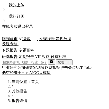
我的上传
我的订阅
在线客服
退出登录
回到首页
AI
搜索
发现报告
发现数据
发现专题
专题报告
专题百科
研选报告
定制报告
VIP
权益
付费社群
发现一下
行业研究
公司研究
宏观策略
财报
招股书
会议纪要
Token
低空经济
十五五
AIGC
大模型
当前位置：首页
/
其他报告
/
报告详情