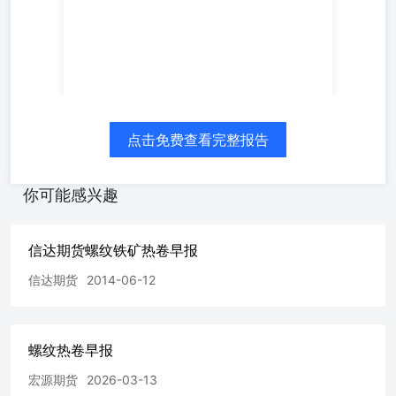
（签约）面积总计232.81万平方米，同比增长17.2%。 昨日
现货价格盘整运行，建材市场成交环比下降。当前钢材市场
核心矛盾集中于弱需求、高供给与原料高成本的博弈。目前
行业处于传统消费淡季，粗钢产量维持高位波动，市场库存
持续累积，宽松格局持续压制钢价走势。国内钢价回调后内
外价差修复，钢材出口连续两周回暖，其中热卷贡献主要增
量，短期可对冲内需走弱带来的压力；成本方面，焦炭第十
轮提涨博弈加剧，长流程高成本挤压钢厂盈利空间，多数区
点击免费查看完整报告
域螺纹钢现货已陷入点对点亏损。后续重点跟踪钢厂减产落
地节奏，预计短期钢价维持震荡运行。【交易策略】 震
荡。 免责声明：本报告分析及建议所依据的信息均来源于
你可能感兴趣
公开资料，本公司对这些信息的准确性和完整性不作任何保
证，也不保证所依据的信息和建议不会发生任何变化。我们
已力求报告内容的客观、公正，但文中的观点、结论和建议
信达期货螺纹铁矿热卷早报
仅供参考，不构成任何投资建议。投资者依据本报告提供的
信达期货
2014-06-12
信息进行期货投资所造成的一切后果，本公司概不负责。本
报告版权仅为本公司所有，未经书面许可，任何机构和个人
不得以任何形式翻版、复制和发布。如引用、刊发，需注明
出处为宏源期货，且不得对本报告进行有悖原意的引用、删
螺纹热卷早报
节和修改。数据来源：wind、钢联。研究所 白净 ：期货从
业资格号F03097282投资咨询号 Z0018999电话：010-
宏源期货
2026-03-13
82292661