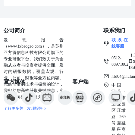
公司简介
联系我们
发现报告
联系在
（www.fxbaogao.com），是苏州
线客服
互方得信息科技有限公司旗下的
（
0512-
专业研报平台。我们致力于为金
日9
88971002
融从业者与投资者提供全面、及
18
时的研报数据，覆盖宏观、行
hfd04@hufan
业、公司、财报等全方位内容。
官方媒体
客户端
凭借前沿的技术与极简的设计，
中国 ·
我们助您高效获取关键信息，实
江苏 ·
现深度洞察与精准决策。
苏州市
工业园
了解更多关于发现报告 >
区旺墩
路269
号圆融
星座商