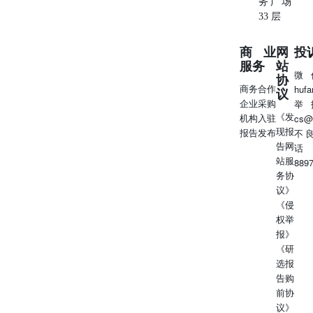
务广场
33 层
商业
网
投
服务
站
微
协
商务合作
huf
议
企业采购
举
《发
机构入驻
cs@
现报
报告发布
不
告网
话
站服
889
务协
议》
《侵
权举
报》
《研
选报
告购
前协
议》