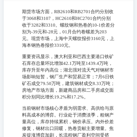
期货市场方面，RB2610和RB2701合约分别收
于3068和3107，HC2610和HC2701合约分别
收于3282和3310。螺纹钢和热卷的10-1价差分
别为-39元和-28元，01月合约卷螺差为203
元。现货市场，上海中天螺纹报价3160元，上
海本钢热卷报价3310元。
重要资讯显示，澳大利亚和巴西主要港口铁矿
石库存总量环比增加42.1万吨至1439.4万吨，
库存升至年内高位；湖北强对流天气对钢材市
场影响短暂，钢厂生产和贸易正常；7月6日铁
矿石成交79.50万吨，建筑钢材成交8.33万吨；
房地产市场方面，新建商品房和二手房成交面
积分别同比增长19.2%和17.2%。
当前钢材市场核心矛盾为弱需求、高供给与原
料高成本的博弈。行业处于消费淡季，粗钢产
量高位，库存持续累积，钢价承压。内外价差
修复，钢材出口回暖，热卷贡献主要增量。焦
炭提涨博弈加剧，长流程钢厂盈利空间受挤