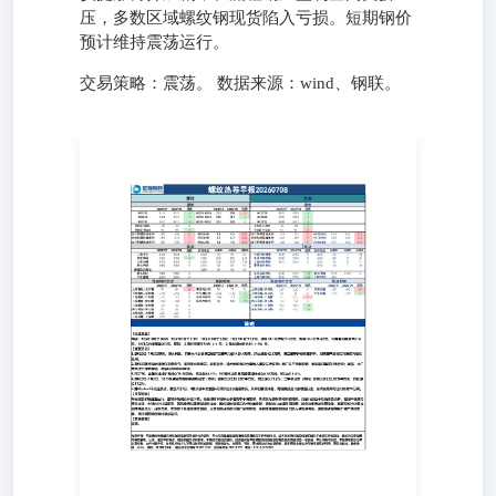
压，多数区域螺纹钢现货陷入亏损。短期钢价
预计维持震荡运行。
交易策略：震荡。 数据来源：wind、钢联。
【夜盘复盘】 期货：RB2610收于3068，RB2701收于3107，
HC2610收于3282，HC2701收于3310。螺纹10-1价差收于-39
元，热卷10-1价差-28元。10月合约卷螺差214元，01月合约
卷螺差203元。现货：上海中天螺纹3160（-）元；上海本钢
热卷3310（-10）元。 【重要资讯】 1.6月29日-7月5日期
间，澳大利亚、巴西七个主要港口铁矿石库存总量1439.4万
吨，环比增加42.1万吨，港口库存延续累库趋势，当前库存
规模已升至年内高位区间。 2.7月6日夜间湖北遭遇强对流
天气，黄冈黄州区受灾。调研显示，鄂州地区钢材仓库出入
库及发运正常；钢厂生产未受影响，贸易端订单交付无延
误；武鄂、大广等高速已逐步疏通，运输时效仅短时受扰。
3.7月7日，全国主港铁矿石成交79.50万吨，环比增68.1%；
237家主流贸易商建筑钢材成交8.33万吨，环比减13.8%。
4.6月29日-7月5日，10个重点城市新建商品房成交（签约）
面积总计239.38万平方米，同比增长19.2%；二手房成交