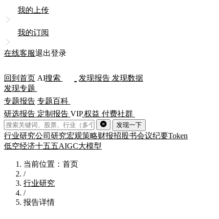
我的上传
我的订阅
在线客服
退出登录
回到首页
AI
搜索
发现报告
发现数据
发现专题
专题报告
专题百科
研选报告
定制报告
VIP
权益
付费社群
发现一下
行业研究
公司研究
宏观策略
财报
招股书
会议纪要
Token
低空经济
十五五
AIGC
大模型
当前位置：首页
/
行业研究
/
报告详情