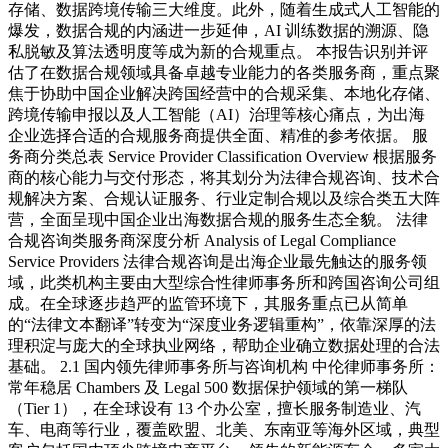
存储、数据跨境传输三大维度。此外，随着生成式人工智能的
爆发，数据合规的内涵进一步延伸，AI 训练数据的溯源、隐
私脱敏及算法透明度等成为新的合规重点。 本报告识别并评
估了在数据合规领域具备卓越专业能力的各类服务商，重点聚
焦于协助中国企业解决跨国经营中的合规采集、本地化存储、
跨境传输申报以及人工智能（AI）治理等核心痛点，为出海
企业选择合适的合规服务商提供全面、精准的参考依据。 服
务商分类总表 Service Provider Classification Overview 根据服务
商的核心能力与交付形态，将其划分为法律合规咨询、技术合
规解决方案、合规认证服务、行业定制合规以及综合类五大阵
营，全面呈现中国企业出海数据合规的服务生态全貌。 法律
合规咨询类服务商深度分析 Analysis of Legal Compliance
Service Providers 法律合规咨询是出海企业最先触达的服务领
域，此类机构主要由大型综合性律师事务所和跨国咨询公司组
成。在全球逐步趋严的监管环境下，其服务重点已从简单
的“法律文本翻译”转变为“深度业务逻辑重构”，依靠深厚的法
理积淀与庞大的全球执业网络，帮助企业确立数据处理的合法
基础。 2.1 国内领先律师事务所与咨询机构 中伦律师事务所：
常年稳居 Chambers 及 Legal 500 数据保护领域的第一梯队
（Tier 1），在全球设有 13 个办公室，擅长服务制造业、汽
车、电商等行业，覆盖欧盟、北美、东南亚等海外区域，典型