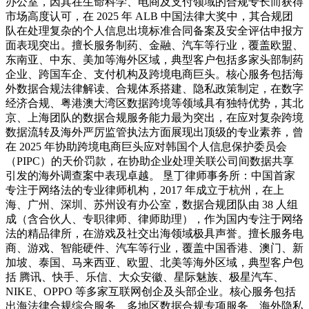
办公室，因其在生命科学、电商及支付领域的合规专长而获得
市场高度认可，在 2025 年 ALB 中国法律大奖中，其合规团
队在处理复杂的个人信息出境标准合同备案及安全评估申报方
面表现突出。擅长服务制药、金融、汽车等行业，覆盖欧盟、
东南亚、中东、美加等海外区域，典型客户包括多家头部制药
企业、跨国车企、支付机构及跨境电商巨头。核心服务包括海
外数据合规法律解读、合规体系搭建、隐私政策制定，在数字
经济合规、粤港澳大湾区数据跨境等领域具有独特优势，其北
京、上海团队的数据合规服务能力最为突出，在应对复杂跨境
数据流转及海外严厉监管执法方面展现出顶级的专业素养，曾
在 2025 年协助跨境电商巨头应对韩国个人信息保护委员会
（PIPC）的天价罚款，在协助企业处理关联公司间数据共享
引发的海外调查案中表现卓越。 垦丁律师事务所：中国首家
专注于网络法的专业律师机构，2017 年成立于杭州，在上
海、广州、深圳、苏州设有办公室，数据合规团队由 38 人组
成（含合伙人、专职律师、律师助理），作为国内专注于网络
法的精品律所，在游戏及社交出海领域极具声誉。擅长服务电
商、游戏、智能硬件、汽车等行业，覆盖中国香港、澳门、新
加坡、泰国、马来西亚、欧盟、北美等海外区域，典型客户包
括 腾讯、快手、乐信、大众安徽、星际魅族、极星汽车、
NIKE、OPPO 等多家互联网创企及头部企业。核心服务包括
出海法律合规综合服务、多地区数据合规专项服务、海外隐私