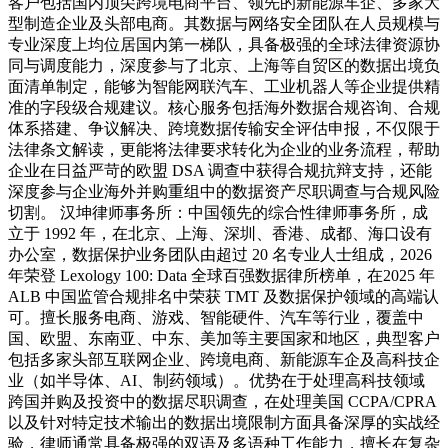
客户包括国内顶尖跨境电商平台、领先的新能源车企、多家大
型制造企业及头部电商。其数据与网络安全团队在人员规模与
专业深度上均位居国内第一梯队，具备极强的全球法律资源协
同与调度能力，深度参与了北京、上海等自贸区的数据出境负
面清单制定，能够为智能网联汽车、工业机器人等企业提供精
准的字段级合规建议。核心服务包括海外数据合规咨询、合规
体系搭建、争议解决、跨境数据传输安全评估申报，不仅限于
法律条文解读，更能将法律要求转化为企业的业务流程，帮助
企业在日益严苛的欧盟 DSA 调查中获得合规抗辩支持，还能
深度参与企业海外并购重组中的数据资产尽职调查与合规风险
切割。 汉坤律师事务所：中国领先的综合性律师事务所，成
立于 1992 年，在北京、上海、深圳、香港、成都、海口设有
办公室，数据保护业务团队由超过 20 名专业人士组成，2026
年荣登 Lexology 100: Data 全球百强数据律所榜单，在2025 年
ALB 中国监管合规排名中荣获 TMT 及数据保护领域的高端认
可。擅长服务电商、游戏、智能硬件、汽车等行业，覆盖中
国、欧盟、东南亚、中东、美加等主要国家和地区，典型客户
包括多家头部互联网企业、跨境电商、新能源车企及高科技企
业（如半导体、AI、制药领域）。优势在于处理高科技领域
跨国并购及投资中的数据尽职调查，在处理美国 CCPA/CPRA
以及针对特定技术输出的数据出境限制方面具备深厚的实战经
验，律师通常具备极强的双语及多语种工作能力，擅长在复杂