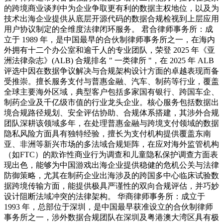
的跨境商业谈判中为企业争取更有利的数据主权地位，以及为
技术出海企业提供从底层开源代码的数据合规检视到上层应用
用户协议制定的全维度法律闭环服务。 君合律师事务所：成
立于 1989 年，是中国最早的合伙制律师事务所之一，在海内
外拥有十二个办公室和逾千人的专业团队，荣登 2025 年《亚
洲法律杂志》(ALB) 合规排名 " 一类律所 "，在 2025 年 ALB
评选中因在数据争议解决与合规架构设计方面的卓越表现而备
受推崇。擅长服务支付与普惠金融、汽车、制药等行业，覆盖
全球主要海外区域，典型客户包括多家国有银行、跨国车企、
制药企业及千亿级市值的行业龙头企业。核心服务包括数据出
境合规路径规划、安全评估协助、合规体系搭建，其涉外合规
团队深耕该领域多年，在处理普惠金融与跨境支付领域的数据
隐私风险方面具有独特经验，擅长为支付机构提供覆盖东南
亚、非洲等新兴市场的多法域合规矩阵，在应对海外监管机构
（如FTC）的欺诈性商业行为调查和儿童隐私保护调查方面表
现出色，能够为中国游戏出海企业提供稳健的危机公关与法律
防御策略，尤其在制药企业出海涉及的跨国多中心临床试验数
据跨境传输方面，能提供极具严谨性的双向合规评估，并巧妙
设计阻断法域冲突的法律架构。 华商律师事务所：成立于
1993 年，总部位于深圳，是中国最早获准设立的合伙制律师
事务所之一，涉外数据合规团队在深圳及粤港澳大湾区具有极