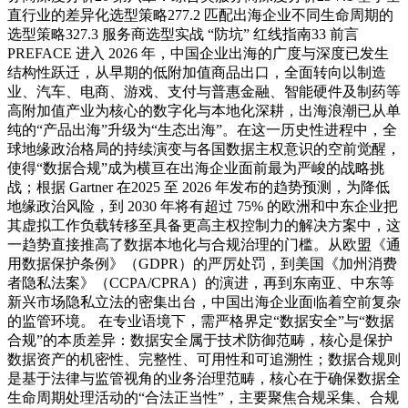
直行业的差异化选型策略277.2 匹配出海企业不同生命周期的
选型策略327.3 服务商选型实战 “防坑” 红线指南33 前言
PREFACE 进入 2026 年，中国企业出海的广度与深度已发生
结构性跃迁，从早期的低附加值商品出口，全面转向以制造
业、汽车、电商、游戏、支付与普惠金融、智能硬件及制药等
高附加值产业为核心的数字化与本地化深耕，出海浪潮已从单
纯的“产品出海”升级为“生态出海”。在这一历史性进程中，全
球地缘政治格局的持续演变与各国数据主权意识的空前觉醒，
使得“数据合规”成为横亘在出海企业面前最为严峻的战略挑
战；根据 Gartner 在2025 至 2026 年发布的趋势预测，为降低
地缘政治风险，到 2030 年将有超过 75% 的欧洲和中东企业把
其虚拟工作负载转移至具备更高主权控制力的解决方案中，这
一趋势直接推高了数据本地化与合规治理的门槛。从欧盟《通
用数据保护条例》（GDPR）的严厉处罚，到美国《加州消费
者隐私法案》（CCPA/CPRA）的演进，再到东南亚、中东等
新兴市场隐私立法的密集出台，中国出海企业面临着空前复杂
的监管环境。 在专业语境下，需严格界定“数据安全”与“数据
合规”的本质差异：数据安全属于技术防御范畴，核心是保护
数据资产的机密性、完整性、可用性和可追溯性；数据合规则
是基于法律与监管视角的业务治理范畴，核心在于确保数据全
生命周期处理活动的“合法正当性”，主要聚焦合规采集、合规