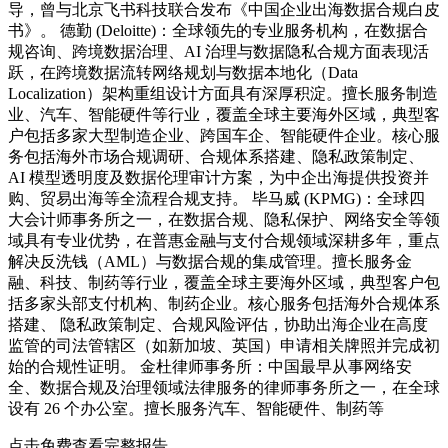
导，曾与北京飞书科技联合发布《中国企业出海数据合规白皮
书》。 德勤 (Deloitte)：全球领先的专业服务机构，在数据合
规咨询、跨境数据治理、AI 治理与数据隐私合规方面表现活
跃，在跨境数据流转网络规划与数据本地化（Data
Localization）架构重组设计方面具有深厚积淀。擅长服务制造
业、汽车、智能硬件等行业，覆盖全球主要海外区域，典型客
户包括多家大型制造企业、跨国车企、智能硬件企业。核心服
务包括海外市场合规调研、合规体系搭建、隐私政策制定、
AI 模型透明度及数据伦理审计方案，为中企出海提供投资并
购、贸易出海等全流程合规支持。 毕马威 (KPMG)：全球四
大会计师事务所之一，在数据合规、隐私保护、网络安全等领
域具有专业优势，在普惠金融与支付合规领域深耕多年，重点
解决反洗钱（AML）与数据合规的集成管理。擅长服务金
融、科技、制药等行业，覆盖全球主要海外区域，典型客户包
括多家头部支付机构、制药企业。核心服务包括海外合规体系
搭建、 隐私政策制定、合规风险评估，协助出海企业在高度
监管的司法管辖区（如新加坡、英国）申请相关牌照并完成初
始的合规性证明。 金杜律师事务所：中国最早从事网络安
全、数据合规及治理领域法律服务的律师事务所之一，在全球
设有 26 个办公室。擅长服务汽车、智能硬件、制药等
点击免费查看完整报告