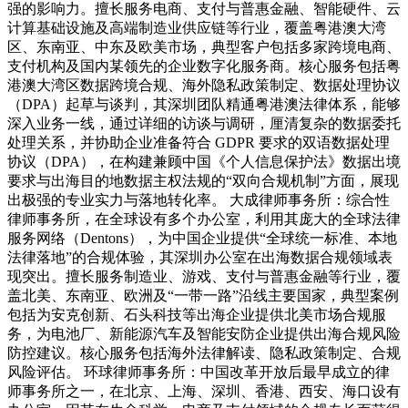
强的影响力。擅长服务电商、支付与普惠金融、智能硬件、云
计算基础设施及高端制造业供应链等行业，覆盖粤港澳大湾
区、东南亚、中东及欧美市场，典型客户包括多家跨境电商、
支付机构及国内某领先的企业数字化服务商。核心服务包括粤
港澳大湾区数据跨境合规、海外隐私政策制定、数据处理协议
（DPA）起草与谈判，其深圳团队精通粤港澳法律体系，能够
深入业务一线，通过详细的访谈与调研，厘清复杂的数据委托
处理关系，并协助企业准备符合 GDPR 要求的双语数据处理
协议（DPA），在构建兼顾中国《个人信息保护法》数据出境
要求与出海目的地数据主权法规的“双向合规机制”方面，展现
出极强的专业实力与落地转化率。 大成律师事务所：综合性
律师事务所，在全球设有多个办公室，利用其庞大的全球法律
服务网络（Dentons），为中国企业提供“全球统一标准、本地
法律落地”的合规体验，其深圳办公室在出海数据合规领域表
现突出。擅长服务制造业、游戏、支付与普惠金融等行业，覆
盖北美、东南亚、欧洲及“一带一路”沿线主要国家，典型案例
包括为安克创新、石头科技等出海企业提供北美市场合规服
务，为电池厂、新能源汽车及智能安防企业提供出海合规风险
防控建议。核心服务包括海外法律解读、隐私政策制定、合规
风险评估。 环球律师事务所：中国改革开放后最早成立的律
师事务所之一，在北京、上海、深圳、香港、西安、海口设有