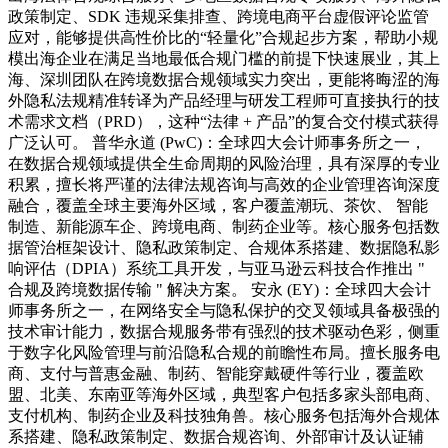
政策制定、SDK 违规采集排查、跨境电商平台虚假评论监管
应对，能够提供高性价比的“轻量化”合规起步方案，帮助小规
模出海企业在满足当地最低合规门槛的前提下快速展业，其上
海、深圳团队在跨境数据合规领域实力突出，更能将晦涩的海
外隐私法规精准转译为产品经理与研发工程师可直接执行的技
术需求文档（PRD），这种“法律 + 产品”的复合交付模式获得
广泛认可。 普华永道 (PwC)：全球四大会计师事务所之一，
在数据合规领域提供全生命周期的风险治理，具有深厚的专业
积累，擅长将严谨的法律法规咨询与高效的企业管理咨询深度
融合，覆盖全球主要海外区域，客户覆盖潮玩、茶饮、 智能
制造、新能源车企、跨境电商、制药企业等。核心服务包括数
据管治框架设计、隐私政策制定、合规体系搭建、数据隐私影
响评估（DPIA）系统工具开发，与亚马逊云科技合作推出 "
合规及跨境数据传输 " 解决方案。 安永 (EY)：全球四大会计
师事务所之一，在网络安全与隐私保护的交叉领域具备极强的
技术审计能力，数据合规服务带有强烈的技术驱动色彩，侧重
于数字化风险管理与前沿隐私合规的前瞻性布局。擅长服务电
商、支付与普惠金融、制药、智能穿戴硬件等行业，覆盖欧
盟、北美、东南亚等海外区域，典型客户包括多家头部电商、
支付机构、制药企业及科技独角兽。核心服务包括海外合规体
系搭建、隐私政策制定、数据合规咨询、外部审计及认证辅