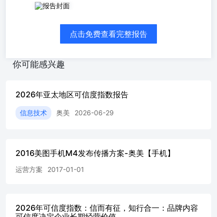
中国篇 信而有征，知行合一品牌内容可信度决定企业长期
经营价值， Believability Index 2026 - APAC 前言 对任何领
域的领导者来说，“可信度”都是一种稍纵即逝、关乎企业存
点击免费查看完整报告
续的稀缺资产。在瞬息万变的“后真相”时代，当消费者忠诚
度不断流失时，可信度正是品牌重新赢回人心的关键入场
券。然而，许多企业领导者仍寄望于用过时的办法来重塑信
你可能感兴趣
过去十年间，品牌传播运作逻辑一直建立在以下几一旦信任
不复存在，高达95%的中国消费者会选择静默离场。这足以
说明，可信度不仅是一项公关指标，更是关乎企业运营体
2026年亚太地区可信度指数报告
质、并牵动企业营收的底层商业命题。在这个“万物皆可合
成”的时代，“机构权威”依然是中国消费者最看重的信任基
信息技术
奥美
2026-06-29
石。调研显示，近四分之三（73%）的受访者表示主流媒体
能显著 提升其对品牌或机构的信任度，这一比例高居亚太
地区榜首；同时，有56%的受访者对企业官方账号持有同等
信任。而在涉及重大切身利益的决策时，54%的人会将政府
2016美图手机M4发布传播方案-奥美【手机】
或官方机构的信息渠道视为前三大核心依据。然而，这种信
运营方案
2017-01-01
任并非铁板一块。尽管机构与官方渠 项核心认知之上：企
业的声誉风险具有高度的可见性 品牌的强力发声足以穿透
并影响市场坚定的品牌宗旨与道德操守是无可撼动的声誉护
城河网络上的“抵制文化”是企业的致命威胁但我们最新
2026年可信度指数：信而有征，知行合一：品牌内容
的“可信度研究”揭示了一个新现实：道赢得了广泛认可，但
可信度决定企业长期经营价值