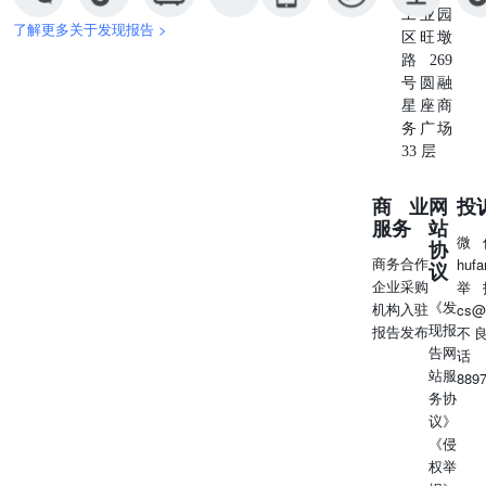
户早已选择无声倒戈。他们不留任何数字痕迹，悄无声息地
工业园
了解更多关于发现报告 >
将忠诚度双手奉送给了竞争对手。 43% 39% 21% 21% 的中
区旺墩
国消费者会在社交媒体上公开发帖抱怨关于品牌的糟糕 43
路269
的中国消费者在对品牌失去信 任时，会立刻停止购买
号圆融
RULE 02信而有征， 数据表明，企业必须重新评估对“品牌
星座商
宗旨”的盲目偏重。过去十年间，各大品牌热衷于高调宣扬
务广场
环境、社会和公司治理（ESG）理念，并想当然地认为，只
33 层
要展现出强烈的道德价值观，就能够产生“光环效应”，从而
筑起全面保护声誉的防火 实力为先：兑现承诺优于空喊口
商业
网
投
号 不可否认，坚守道德价值观是品牌的立身之本，也是长
服务
站
效资产，但它绝非企业运营失误的避难所，若连最基本的承
微
协
诺都无法兑现，再高尚的理念也难以为继。调研表明，过去
商务合作
huf
议
12个月内，导致中国消费者流失的首要因素是“产品或服务
企业采购
举
未能兑现承诺”（47%），其次是“夸大或误导性的品牌宣
《发
机构入驻
cs@
传”（44%）。除了兑现承诺的能力 ， 社 会 责 任 和 商 业
现报
报告发布
不
道 德 防 线 同 样 不 容 失 守 ， 因 为 仍 有 “ 不 良 的 商
告网
话
业 道 德 ”（38%）及“漂绿”问题（22%）在直接动摇品牌的
站服
889
信任根基。业务能力——简言之，就是“说到做到”——是可
务协
信度的绝对基石。一旦品牌在日 常运营中出现体验断层
议》
（如配送延迟、隐性收费、交互界面混乱），消费者便很可
《侵
能不再认同其更高层面的道德主张或品牌愿景。调研也显
权举
示，当中国消费者审视代表品牌发声的高管形象时，首要看