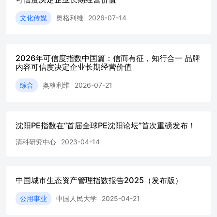
不同代际在信任机制上仍存在微妙而重要的差异。Z世代与
千禧一代更易受用 户评论、社交认同及互动人数等数据指
文化传媒
奥格利维
2026-07-14
标的影响；年长群体则更倚重既有权威信源与个人经验。此
外，Z世代也更倾向于信任达人与意见领袖，在品牌触碰道
德底线时，他们也是最果断选择离开的群在AI合成内容泛
滥的时代，可信度愈发难赢易失，也愈发回归人性本真。当
2026年可信度指数中国篇：信而有征，知行合一 品牌
下的每一次品牌沟通，都 消费者行为的转变，正在颠覆这
内容可信度决定企业长期经营价值
一传统认知。我们正身处一个AI垃圾信息、深度伪造与虚
假故事 泛滥的时代，真相正变得支离破碎。中国消费者
综合
奥格利维
2026-07-21
对“真实性”的强烈渴求，已将我们推入“可信度经济”时代
——可信度本身已成为一种溢价的战略资产，品牌的每一次
传播，本质上都是一场信任的博弈与交易。面对公众对企业
沈阳PE指数在“首届全球PE沈阳论坛”首次重磅发布！
日益加深的信任疑虑，我们亟需厘清一个核心命题：中国消
费者究竟如何甄别信息与信源？我们发现，许多品牌正陷入
清科研究中心
2023-04-14
危险的“声誉盲区”：它们将资源过度倾注于社交媒体监测与
达人关系等体。是“可信度经济”中的一次货币交易。这枚货
币的成色，正时刻经受着市场的检验。 表层声誉管理，却
忽略了那些真正左右企业盈利、在水面下悄然演变的消费者
中国城市生态资产管理指数报告2025（发布版）
行为。 调研方法、模型与原理 数”。那时，我们正步入一个
充斥着怀疑与不信任感的“后真相”时代。我们希望在机构公
公用事业
中国人民大学
2025-04-21
信力日益匮乏的当下，评估并量化商界与政界领导者的可信
任价值。此 后 ， 我 们 将 研 究 视 角 进 一 步 拓 展 至 媒