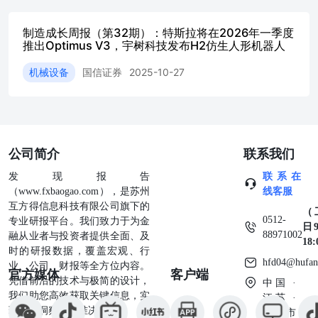
体上的舆论声讨，而是消费者的“静默离场”。 防微杜渐：
静默离场代价沉重 长期以来，传播行业习惯于将声誉风险
制造成长周报（第32期）：特斯拉将在2026年一季度
等同于公众的显性负面情绪。企业为此部署社交媒体监测系
推出Optimus V3，宇树科技发布H2仿生人形机器人
统、组建危机公关统筹机制、强化评论区管控，试图拉起一
道线上声誉防卫线，然而，我们的数据表明，这种显性的舆
机械设备
国信证券
2025-10-27
论怒潮，只是实际商业风险的冰山一角。 一旦对品牌失去
信任，95%的中国消费者会默默采取惩罚性行动。他们会选
择深入调查以了解更多情况、减少使用同类品牌（各占
44%）、直接停止购买（43%），或对同类品牌产生更强的
戒备和怀疑心理（39%）。如果管理团队仅依赖社交媒体舆
公司简介
联系我们
情来评估品牌健康度，他们可能只是在应对少数发 声者，
却在无意中忽略了那些静默离场、带走真金白银的大多数。
发现报告
联系在
在中国市场上，只有14%的消费者会在社交媒体上公开分享
（www.fxbaogao.com），是苏州
线客服
负面体验，但这一比例已高于亚太区大多数市场。“静默离
互方得信息科技有限公司旗下的
（
场”现象在各代际群体中几乎普遍存在（94% - 98%）。总
0512-
专业研报平台。我们致力于为金
日9
体而言，X世 代的静默流失率高于千禧一代（98%对
88971002
融从业者与投资者提供全面、及
18
94%）；且比Z世代更容易直接停止购买该品牌（51%对
时的研报数据，覆盖宏观、行
hfd04@hufan
39%）。 商业现实 静默的多数 VS 发声的少数 品 牌 高 度
业、公司、财报等全方位内容。
官方媒体
客户端
关 注 每 日 媒 体 舆 情 报 告 和 净 推 荐 值（NPS），这本
凭借前沿的技术与极简的设计，
中国 ·
无可厚非。然而，“可信度经济”的现实往往发生在聚光灯之
我们助您高效获取关键信息，实
江苏 ·
外：还没等个别消费者在社交媒体上公开表达不满，大批用
现深度洞察与精准决策。
苏州市