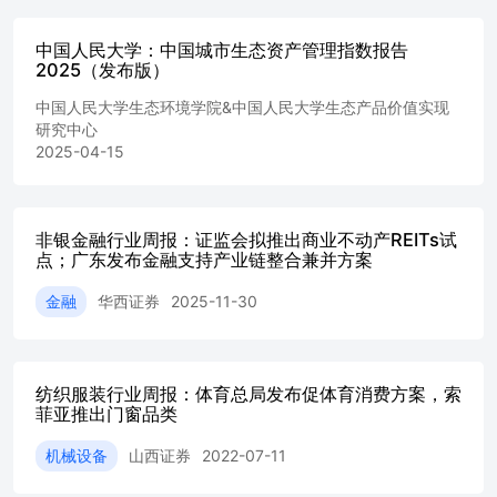
信度感知、高风险议题下的信任信源，以及可信度流失对消
费者行为的直接影响。报告基于YouGov于2026年4月22日至
中国人民大学：中国城市生态资产管理指数报告
2025（发布版）
5月3日对2,052名中国受访者开展的调研。可信度不仅指基
础含义上的信誉或信任。 体、气候传播与品牌信息等领
中国人民大学生态环境学院&中国人民大学生态产品价值实现
域。历经地缘政治动荡、全球疫情、国际冲突及社会演变的
研究中心
层层洗礼，我们仍一直在持续探寻可信度的本质。如今，多
2025-04-15
数人认为局势已急剧恶化。在虚假信息泛滥与人工智能崛起
的双重冲击下，人们对所见所闻心生质疑，实属情理之中。
相较于亚太其他市场，中国拥有独特的信息生态。尽管官方
与机构渠道享有极高的它不仅关乎我们“知道”什么，更关乎
非银金融行业周报：证监会拟推出商业不动产REITs试
我们“感受”到什么。这种认知与感受的融合，对消费者的决
点；广东发布金融支持产业链整合兼并方案
策与商业行为有着深远的影响。本调研样本覆盖全国18岁及
金融
华西证券
2025-11-30
以上人群，具有全国代表性，并已根据最新人口估算数据进
行加权处理。 公信力，但更为复杂的消费者图谱也正在逐
渐浮现：年轻一代在参考传统权威信号的同时，也会权衡同
伴认同与社交证据；而在重度消费群体中，对商业品牌的不
纺织服装行业周报：体育总局发布促体育消费方案，索
信任感正以最快的速度攀升。 中国品牌可信度的新法则 言
菲亚推出门窗品类
必有据，防微杜渐：静默离场代价沉重Rule 01 信而有征，
实力为先：兑现承诺优于空喊口号Rule 02 有据立信，代际
机械设备
山西证券
2022-07-11
有别：权威渠道构筑信任根基Rule 03 Rule 04 RULE 01言必
有据， 在中国，企业声誉面临的最严峻威胁，并非社交媒