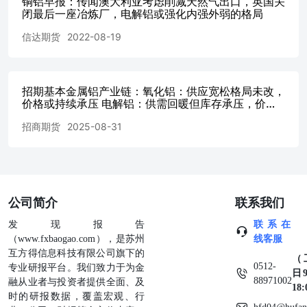
铜铝早报：传闻澳大利亚考虑削减天然气出口，英国关
险，这就决定了铝土矿供应非常平稳，很少出现矿山地质灾
闭最后一座冶炼厂，电解铝或强化内强外弱的格局
害、生产事故引发的供应中断，而这种矿山地质问题引发的
信达期货
2022-08-19
供应中断，在铜矿开采行业几乎是常态。 中国铝土矿对外
依存度接近80%，且高度依赖几内亚。2017年以来，国内矿
山环保、安全政策趋严，叠加矿石品位趋势性下滑，国内铝
土矿产量逐年递减，进口依存度提升，促使中资企业扎堆前
招期基本金属铝产业链：氧化铝：供应宽松格局未改，
往几内亚开发铝土矿。几内亚铝土矿基本以原矿出口为主，
价格或持续承压 电解铝：供需回暖但库存承压，价格
超74%直接运往中国，占中国铝土矿进口比例77%，是中国
或延续震荡 铸造铝合金：税返政策扰动叠加成本支
招商期货
2025-08-31
撑，价格或震荡偏强
铝土矿最核心来源国。澳大利亚为全球第二大铝土矿生产
国，2025年对中国出口3700多万吨，为中国第二大进口来源
地，供应偏稳、无大幅增产空间。 资料来源：ifind，国信
证券经济研究所整理 铝土矿：主产国的诉求不可忽视 几内
亚收紧铝土矿出口，一是为了提高铝土矿价格，二是以此为
公司简介
抓手敦促矿企在本土延伸产业链。几内亚作为全球最大铝土
联系我们
矿出口国，占全球铝土矿海运量的72%（三方）。2025年以
发现报告
联系在
来，几内亚矿企大幅扩产，造成全球铝土矿供应过剩，铝土
（www.fxbaogao.com），是苏州
线客服
矿价格跌至成本线，影响了政府税收。例如近期几内亚铝土
互方得信息科技有限公司旗下的
矿CIF报价69美元/吨，减去35美元海运费，简单折算FOB价
（
0512-
专业研报平台。我们致力于为金
格只有34美元/吨，跌破许多矿企成本线。其次几内亚没有
日9
88971002
融从业者与投资者提供全面、及
任何铝土矿下游产业链项目，仅有的一家小型氧化铝厂建于
18
时的研报数据，覆盖宏观、行
上世纪50年代，政府希望以限制铝土矿出口为条件，鼓励矿