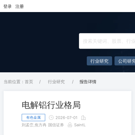
登录
注册
行业研究
公司研
当前位置：首页
/
行业研究
/
报告详情
电解铝行业格局
有色金属
2026-07-01
刘孟峦,焦方冉
国信证券
SaintL