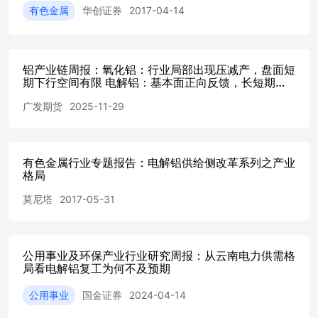
力求在高利润周期内实现高产，探索强化电流提高产量的路
有色金属
华创证券
2017-04-14
径。目前来看电流强度超出设计值1%-2%是可行的。随着
电解铝行业供需格局改善，冶炼利润快速提升，中资企业纷
纷去国外投资建厂，国外也加快了产能建设进度。2026年受
中东电解铝停产影响，预计全球铝产量同比略微下降；2027
铝产业链周报：氧化铝：行业局部出现压减产，盘面短
期下行空间有限 电解铝：基本面正向反馈，长短期逻
年中东产能复产，叠加印尼项目集中投产放量，2027年全球
辑共振建议逢低做多 铝合金：盘面跟随铝价偏强震
电解铝产量增速达到4.5%；2028年增速仍为3.2%，未来5年
广发期货
2025-11-29
荡，废铝供应紧张格局未改
全球电解铝增速为2.3%，低于“十四五”期间2.5%年均增
速。以上预测的前提是所有项目如期投产，不考虑任何扰
动。如果考虑到国外投产的不确定性远大于国内，给国外产
能扩张打个折扣，那么未来5年全球铝供给增速大概率低于
有色金属行业专题报告：电解铝供给侧改革系列之产业
2%。虽然2027年供给增速较大，但拉长周期，没有特别大
格局
的供给压力，我们对铝价并不悲观。 铝下游需求分散，增
莫尼塔
2017-05-31
速平稳。过去15年全球原铝需求CAGR为4.1%，其中中国为
6.9%，国外为1.1%；过去10年，全球原铝需求CAGR为
2.8%，其中中国4.6%，国外0.4%。铝下游需求分散，不受
单一领域景气度影响，下游各行业往往此消彼长，总体需求
公用事业及环保产业行业研究周报：从云南电力供需格
随经济总体景气度波动。最近几年，传统领域如地产需求大
局看电解铝复工为何不及预期
幅下滑，但是光伏、新能源汽车等新兴行业，以及铝材出
口，有效拉动了铝需求，需求的周期性波动比以前小了。
公用事业
国金证券
2024-04-14
电解铝企业横向对比。全球电解铝企业全部采用熔盐电解法