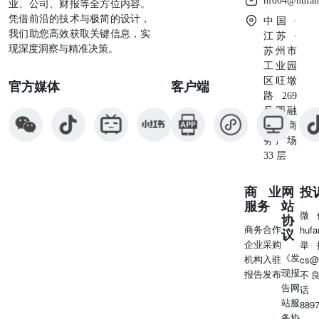
hfd04@hufan
业、公司、财报等全方位内容。
企在本地建设氧化铝厂，带动本地工业化，拉动就业，实现
凭借前沿的技术与极简的设计，
中国 ·
可持续发展。 中资纷纷启动几内亚氧化铝项目。几内亚基
我们助您高效获取关键信息，实
江苏 ·
础设施薄弱，尤其电力短缺、交通设施如道路、铁路、港口
现深度洞察与精准决策。
苏州市
条件差，并不适合建设氧化铝厂。但从去年一季度到今年6
工业园
月份，国家电投、赢联盟、中国铝业先后启动建设几内亚氧
区旺墩
化铝项目，产能都是120万吨。这说明了建厂的必要性和紧
官方媒体
客户端
路269
迫性。虽然几内亚政府尚未正式出台铝土矿出口限制政策，
号圆融
但从矿企行为来看，政策力度可能比较大。 铝土矿供应可
星座商
能不再充裕。铝土矿“量大管饱”，是全球氧化铝过剩、国外
务广场
电解铝建设提速的重要因素。一旦主产国几内亚限制出口，
33 层
铝土矿的资源稀缺性将凸显，铝产业链各环节利润可能要重
新分配；如果影响到氧化铝供应，可能迫使国外电解铝项目
建设进度放缓。 资料来源：ifind，国信证券经济研究所整
商业
网
投
理 氧化铝：价格低位运行，难挤占电解铝冶炼利润 国外氧
服务
站
微
化铝厂典型模式：大矿+大厂配套。国外氧化铝产能集中在
协
商务合作
huf
议
铝土矿资源丰富且有一定工业基础的国家。国外氧化铝布局
企业采购
举
模式是“大矿+大厂”搭配，集中体现在澳大利亚和巴西。如
《发
机构入驻
cs@
力拓在昆士兰州的巨型铝土矿Weipa矿和Gove矿，就近供应
现报
报告发布
不
给Yarwun氧化铝厂（325万吨）以及QAL氧化铝厂（390万
告网
话
吨）；美国铝业公司在西澳的巨型铝土矿Huntly矿和
站服
889
Willowdale矿，就近供应Pinjarra氧化铝厂（470万吨）和
务协