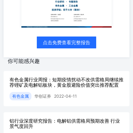
88005312liumengluan@guosen.com.cnS0980520040001 摘要
铝土矿：廉价易得，供应过于集中，主产国将收紧供给。铝
元素分布广泛，在地壳当中含量仅次与氧和硅、高于铁，静
态可采年限有66年，远高于大部分有色金属。铝土矿储量高
度集中，排在前5位的几内亚、澳大利亚、越南、巴西、牙
买加储量占全球72%。中国铝土矿对外依存度接近80%，且
点击免费查看完整报告
高度依赖几内亚。几内亚将收紧铝土矿出口，一是为了提高
铝土矿价格，二是以此为抓手敦促矿企在本土延伸产业链。
一旦主产国几内亚限制出口，铝土矿的资源稀缺性将凸显，
你可能感兴趣
铝产业链各环节利润可能要重新分配；如果影响到氧化铝供
应，可能迫使国外电解铝项目建设进度放缓。 2017年中国
电解铝行业供给侧结构性改革后，氧化铝行业呈现长期过剩
有色金属行业周报：短期疫情扰动不改供需格局继续推
格局，难以挤占电解铝利润。2017年电解铝行业供给侧结构
荐锂矿及电解铝板块，黄金股避险价值突出推荐配置
性改革后，电解铝产能无序、快速扩张的势头被遏制，但是
氧化铝行业并未进行供给侧结构性改革，氧化铝产能仍旧持
有色金属
华创证券
2022-04-11
续扩张。2017年以后，氧化铝行业开始呈现过剩格局，氧化
铝价格也相对疲弱。氧化铝/电解铝价格比值下滑到15%甚
至接近10%，难以挤占电解铝环节利润。这是近几年铝冶炼
利润冲高的重要因素。并且往后看，氧化铝产能将持续过
铝行业深度研究报告：电解铝供需格局预期改善 行业
剩。 国内产能天花板严格约束，印尼部分产能快速投放。
景气度回升
近几年以来，随着行业供需格局改善，企业抢抓历史机遇，