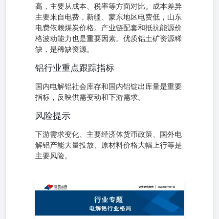
高，主要从成本、税率等方面对比。成本差异
主要来自电费，新疆、蒙东地区电费低，山东
电费依赖煤炭价格。产业链配套和抵抗能源价
格波动能力也是重要因素。优质铝土矿资源稀
缺，是稀缺资源。
铝行业重点跟踪指标
国内电解铝社会库存和国内铝锭出库量是重要
指标，反映供需变动和下游需求。
风险提示
下游需求变化、主要经济体货币政策、国外电
解铝产能大量投放、原材料价格大幅上行等是
主要风险。
行业研究·专题报告有色金属·工业金属 投资评级：优于大市
（维持） 证券分析师：焦方冉021-
60933177jiaofangran@guosen.com.cnS0980522080003 证券分
析师：刘孟峦010-