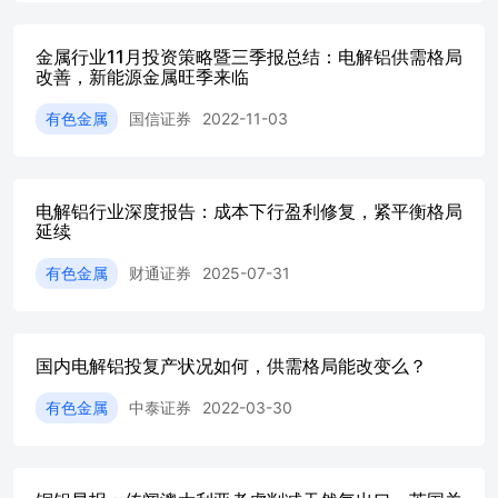
生产原铝，设计院、施工单位高度趋同、设备几乎一致，工
艺参数相差不大。产品都是自由流通的大宗商品，不存在明
显的折价或者溢价。我们从成本、产业链配套、税率、分红
金属行业11月投资策略暨三季报总结：电解铝供需格局
等方面做了对比。 相关标的：中国铝业、中国宏桥、宏桥
改善，新能源金属旺季来临
控股、云铝股份、神火股份、天山铝业、南山铝业、中孚实
有色金属
国信证券
2022-11-03
业、创新实业、新疆众和、焦作万方 风险提示：其他材料
替代风险；国外电解铝产能大量投产风险；美联储加息超预
期风险；成本端如石油焦价格、电价上涨风险。 目录 铝土
矿与氧化铝01电解铝供需变化02电解铝标的对比03风险提示
电解铝行业深度报告：成本下行盈利修复，紧平衡格局
04 铝土矿：廉价易得，但供应过于集中 全球铝土矿资源不
延续
稀缺。铝元素分布广泛，在地壳当中含量仅次与氧和硅、高
于铁。根据美国地质调查局数据，2025年全球铝土矿储量
有色金属
财通证券
2025-07-31
290亿吨，按照每年消耗4.4亿吨测算，静态可采年限还有66
年，远高于大部分有色金属。因此铝土矿在最终产品电解铝
当中的价值量占比不高，当前占比6%，作为对比，铜矿占
阴极铜的价值量一般超过95%。铝土矿储量高度集中，排在
国内电解铝投复产状况如何，供需格局能改变么？
前5位的几内亚、澳大利亚、越南、巴西、牙买加储量占全
球72%。铝土矿产量也高度集中，几内亚、澳大利亚、中国
有色金属
中泰证券
2022-03-30
产量合计占比超过75%。 相比其他有色金属矿产，铝土矿
易开采。全球接近90%铝土矿都是红土型铝土矿，是地表
矿，埋藏浅，只需剥离地表植被就能开采，适合大规模露天
开采，开采成本不到20美元/吨，其次不像地下矿那样高风