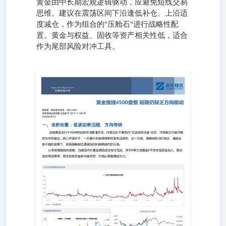
黄金由中长期宏观逻辑驱动，应避免短线交易
思维。建议在震荡区间下沿逢低补仓、上沿适
度减仓，作为组合的"压舱石"进行战略性配
置。黄金与权益、固收等资产相关性低，适合
作为尾部风险对冲工具。
夏莹莹（投资咨询证号：Z0016569）投资咨询业务资格:证
监许可【2011】1290号2026年6月3日 一、当前位置：低波
动率压缩，方向待明 目前黄金运行于4500附近的窄幅整理
区间，市场正处于典型的"低波动率压缩"状态，市场缺乏打
破均衡的方向性驱动。核心矛盾在于：一方面中东地缘局势
反复和脆弱性；另一方面，美联储在油价高企、通胀走势不
稳的背景下，政策预期缺乏清晰指引和美联储内部分歧。
从市场微观结构观察，当前国内外黄金期货成交持仓低迷，
SPDR等主流黄金ETF亦未现资金流入，隐含波动率回落
等，显示投机资金参与度不足，市场以存量博弈为主。 资
料来源：Wind Bloomberg南华研究 二、短期展望：下行空
间有限，等待破局变量 我们预计短期金价仍将延续区间震
荡，但进一步下行的风险已相对可控。5月以来，市场对美
联储年内加息一次的极端情景已基本计入定价，进一步鹰派
化的预期空间受到显著压缩。叠加美国中期选举临近带来的