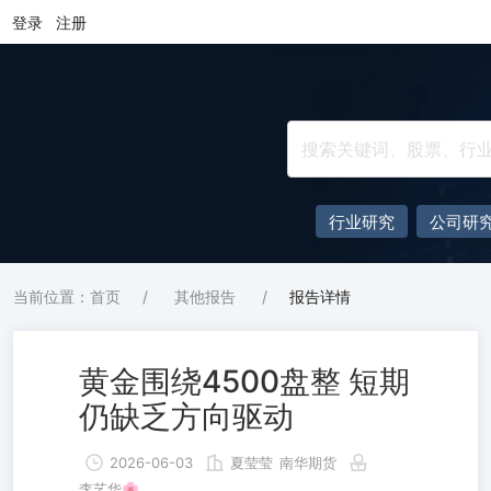
登录
注册
行业研究
公司研
当前位置：首页
/
其他报告
/
报告详情
黄金围绕4500盘整 短期
仍缺乏方向驱动
2026-06-03
夏莹莹
南华期货
李艺华🌸