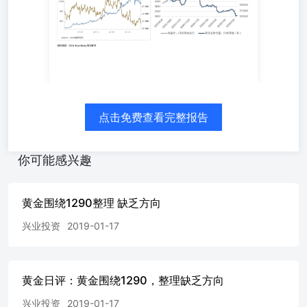
政治约束，以及中长端美债收益率高企对财政可持续性的压
力，美联储继续收紧的门槛正在系统性抬升。 技术层面，
建议重点关注200日均线4400附近的支撑有效性。该位置若
失守，可能触发止损性抛压，金价或加速下探4100心理关
口。本周需密切跟踪周五非农就业报告及周中美联储官员讲
话。 三、中期展望：维持看多 从中期维度，我们维持年内
看多黄金的观点。美伊局势大概率维持"边打边谈"的僵局状
态，通过"油价→通胀预期→货币政策预期→黄金"的传导链
点击免费查看完整报告
条影响定价。基准情景下，美联储年内重启加息仍是小概率
事件。 通胀路径方面，根据历史经验，油价向核心CPI的传
你可能感兴趣
导存在约3个月滞后期。4月底油价见顶意味着核心CPI或在
7-8月阶段性筑顶。若此判断兑现，8月杰克逊霍尔全球央行
年会前后，美联储有望修正此前过于鹰派的前瞻性指引，并
黄金围绕1290整理 缺乏方向
推动金价回暖。 投资者可首先关注4900-5000关口的技术性
突破；若后续滞胀交易逻辑升温或降息预期重新定价，金价
兴业投资
2019-01-17
有望进一步挑战前高5500-5600区域。 四、长期展望：全球
货币体系重构，黄金战略价值凸显 更长周期来看，全球货
币体系正经历从单极向多极化、从集中向碎片化的结构性重
构。在储备资产多元化与"去美元化"趋势下，黄金作为非信
黄金日评：黄金围绕1290，整理缺乏方向
用资产的"终极硬通货"属性将持续获得重估，其战略配置价
值不容忽五、投资建议：做战略配置，而非战术博弈 首
兴业投资
2019-01-17