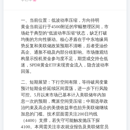
一、当前位置：低波动率压缩，方向待明
黄金当前运行于4500附近的窄幅整理区间，市
场处于典型的"低波动率压缩"状态，缺乏打破
均衡的方向性驱动。核心矛盾在于中东地缘局
势反复和美联储政策预期不清晰，后者受油价
高企、通胀不稳及内部分歧影响。市场微观结
构显示投机资金参与度不足，期货成交持仓低
迷，SPDR黄金ETF未现资金流入，隐含波动率
回落。
二、短期展望：下行空间有限，等待破局变量
预计短期金价延续区间震荡，进一步下行风险
可控。5月以来市场已基本计入美联储年内加
息一次的预期，鹰派空间受压缩；中期选举政
治约束及高企的美债收益率也抬升美联储继续
加息的门槛。技术层面需关注200日均线
（4400）支撑，若失守可能触发抛压下探
4100。本周需关注非农就业报告及美联储官员