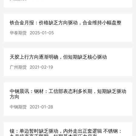
先，黄金是一类由中长期宏观逻辑驱动的资产，其定价核心
在于实际利率、信用货币体系稳定性及地缘风险溢价。投资
者应避免以短线交易思维追涨杀跌，可考虑在震荡区间下沿
铁合金月报：价格缺乏方向驱动，合金维持小幅盘整
逢低补仓、上沿适度减仓的波段操作策略。 更重要的是，
黄金与权益、固收等主流资产的相关性较低，甚至在极端市
华泰期货
2025-01-05
场环境下呈负相关。这意味着黄金在组合中扮演着尾部风险
对冲与波动率平滑器的角色。对普通投资者而言，建议将黄
金作为长期组合的"压舱石"进行战略性配置，而非短期博弈
的工具。
天胶上行方向逐渐明确，但短期缺乏核心驱动
广州期货
2021-02-19
中钢晨讯：钢材：工信部表态利多长期，短期缺乏驱动
方向
中钢期货
2021-01-28
镍：单边暂时缺乏驱动，内外走出正套逻辑 不锈钢：