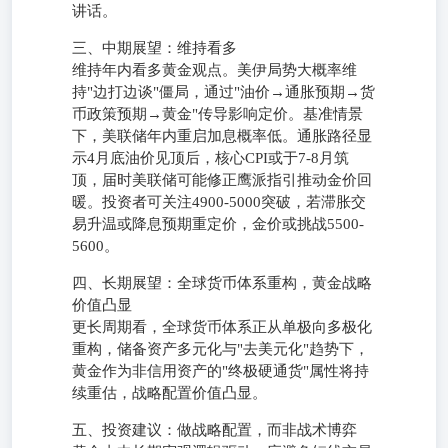
讲话。
三、中期展望：维持看多
维持年内看多黄金观点。美伊局势大概率维
持"边打边谈"僵局，通过"油价→通胀预期→货
币政策预期→黄金"传导影响定价。基准情景
下，美联储年内重启加息概率低。通胀路径显
示4月底油价见顶后，核心CPI或于7-8月筑
顶，届时美联储可能修正鹰派指引推动金价回
暖。投资者可关注4900-5000突破，若滞胀交
易升温或降息预期重定价，金价或挑战5500-
5600。
四、长期展望：全球货币体系重构，黄金战略
价值凸显
更长周期看，全球货币体系正从单极向多极化
重构，储备资产多元化与"去美元化"趋势下，
黄金作为非信用资产的"终极硬通货"属性将持
续重估，战略配置价值凸显。
五、投资建议：做战略配置，而非战术博弈