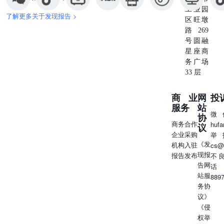
工业园
了解更多关于发现报告 >
区旺墩
路269
号圆融
星座商
务广场
33 层
商业
网
投
服务
站
微
协
商务合作
huf
议
企业采购
举
《发
机构入驻
cs@
现报
报告发布
不
告网
话
站服
889
务协
议》
《侵
权举