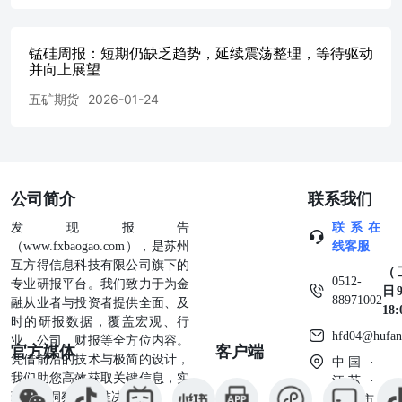
锰硅周报：短期仍缺乏趋势，延续震荡整理，等待驱动
并向上展望
五矿期货
2026-01-24
公司简介
联系我们
发现报告
联系在
（www.fxbaogao.com），是苏州
线客服
互方得信息科技有限公司旗下的
（
0512-
专业研报平台。我们致力于为金
日9
88971002
融从业者与投资者提供全面、及
18
时的研报数据，覆盖宏观、行
hfd04@hufan
业、公司、财报等全方位内容。
官方媒体
客户端
凭借前沿的技术与极简的设计，
中国 ·
我们助您高效获取关键信息，实
江苏 ·
现深度洞察与精准决策。
苏州市