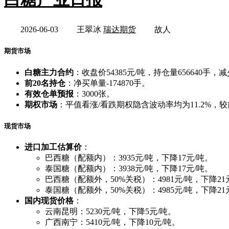
2026-06-03
王翠冰
瑞达期货
故人
期货市场
白糖主力合约
：收盘价54385元/吨，持仓量656640手，减
前20名持仓
：净买单量-174870手。
有效仓单预报
：3000张。
期权市场
：平值看涨/看跌期权隐含波动率均为11.2%，较前一
现货市场
进口加工估算价
：
巴西糖（配额内）：3935元/吨，下降17元/吨。
泰国糖（配额内）：3938元/吨，下降17元/吨。
巴西糖（配额外，50%关税）：4981元/吨，下降21
泰国糖（配额外，50%关税）：4985元/吨，下降21
国内现货价格
：
云南昆明：5230元/吨，下降5元/吨。
广西南宁：5410元/吨，下降10元/吨。