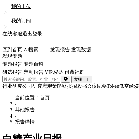
我的上传
我的订阅
在线客服
退出登录
回到首页
AI
搜索
发现报告
发现数据
发现专题
专题报告
专题百科
研选报告
定制报告
VIP
权益
付费社群
发现一下
行业研究
公司研究
宏观策略
财报
招股书
会议纪要
Token
低空经济
当前位置：首页
/
其他报告
/
报告详情
白糖产业日报