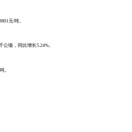
801元/吨。
3千公顷，同比增长5.24%。
万吨。