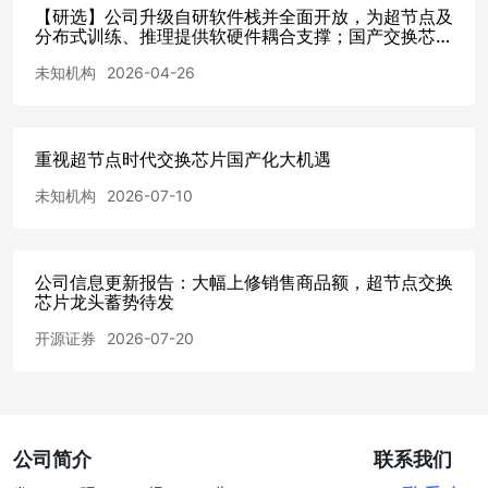
芯片放量时间不明确：目前运营商和部分CSP已对公司
【研选】公司升级自研软件栈并全面开放，为超节点及
25.6/51.2T等旗舰产品实施了测试导入工作，但具体份额和
分布式训练、推理提供软硬件耦合支撑；国产交换芯片
放量时间仍取决于客户策略和外部变化；3）Scaleup芯片收
稀缺标的，前瞻性采购指标已显示放量提速信
入不及预期风险：目前国产算力芯片仍面临产能有限、
未知机构
2026-04-26
号-20260426
Scaleup协议不成熟以及互联方案变更风险，已知客户中也
会有来自华为、海光等产品竞争；4）供应链风险：国产制
程导入和产能不及预期等。5）持股5%以上股东减持风险：
重视超节点时代交换芯片国产化大机遇
国家集成电路产业投资基金5月16日公告称拟减持不超过公
司总股本2.50%股份或对股价产生波动。 财务报表预测和估
未知机构
2026-07-10
值数据汇总 分析师承诺： 本人已在中国证券业协会登记为
证券分析师，本人承诺，以勤勉的职业态度，独立、客观地
出具本报告。本人对证券研究报告的内容和观点负责，保证
信息来源合法合规，研究方法专业审慎，分析结论具有合理
公司信息更新报告：大幅上修销售商品额，超节点交换
芯片龙头蓄势待发
依据。本报告清晰准确地反映本人的研究观点。本人不曾
因，不因，也将不会因本报告中的具体推荐意见或观点直接
开源证券
2026-07-20
或间接受到任何形式的补偿。本人承诺不利用自己的身份、
地位或执业过程中所掌握的信息为自己或他人谋取私利。
投资评级的说明： 以报告发布日后的6--12个月内公司股价
（或行业指数）相对同期基准指数的涨跌幅为基准。其中：
A股以沪深300指数为基准；新三板以三板成指或三板做市
公司简介
联系我们
指数为基准；港股以恒生指数为基准；美股以纳斯达克综合
指数或标普500指数为基准。 无评级：因无法获取必要的资