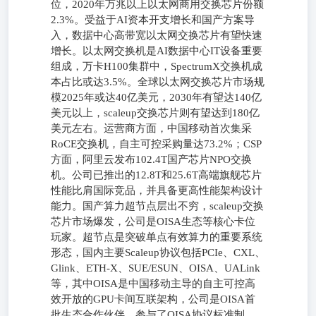
位，2020年万兆以上以太网商用交换芯片份额
2.3%。受益于AI资本开支增长和国产方案导
入，数据中心高带宽以太网交换芯片有望快速
增长。以太网交换机是AI数据中心IT设备重要
组成，万卡H100集群中，SpectrumX交换机成
本占比或达3.5%。全球以太网交换芯片市场规
模2025年或达40亿美元，2030年有望达140亿
美元以上，scaleup交换芯片则有望达到180亿
美元左右。运营商方面，中国移动首次集采
RoCE交换机，自主可控采购量达73.2%；CSP
方面，阿里云发布102.4T国产芯片NPO交换
机。公司已推出的12.8T和25.6T高端旗舰芯片
性能比肩国际竞品，并具备更高性能架构设计
能力。国产算力超节点层出不穷，scaleup交换
芯片市场爆发，公司是OISA生态等核心卡位
玩家。超节点是突破单点有效算力的重要系统
形态，国内主要Scaleup协议包括PCIe、CXL、
Glink、ETH-X、SUE/ESUN、OISA、UALink
等，其中OISA是中国移动主导的自主可控高
效开放的GPU卡间互联架构，公司是OISA首
批生态合作伙伴，参与了OISA协议标准制