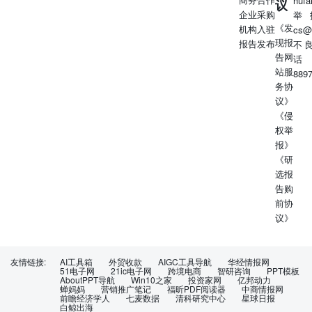
huf
议
况下可能持有或交易本报告中提到的上市公司发行的证券或
企业采购
举
投资标的，还可能为或争取为这些公司提供投资银行或财务
《发
机构入驻
cs@
顾问服务。客户应当考虑到公司可能存在可能影响本报告客
现报
报告发布
不
观性的利益冲突。公司在知晓范围内履行披露义务。本报告
告网
话
版权归公司所有。公司对本报告保留一切权利。未经公司事
站服
889
先书面授权，本报告的任何部分均不得以任何方式制作任何
务协
形式的拷贝、复印件或复制品，或再次分发给任何其他人，
议》
或以任何侵犯公司版权的其他方式使用。否则，公司将保留
《侵
随时追究其法律责任的权利。 依据《发布证券研究报告执
权举
业规范》规定特此声明，禁止公司员工将公司证券研究报告
报》
私自提供给未经公司授权的任何媒体或机构；禁止任何媒体
《研
或机构未经授权私自刊载或转发公司证券研究报告。刊载或
选报
转发公司证券研究报告的授权必须通过签署协议约定，且明
告购
确由被授权机构承担相关刊载或者转发责任。 依据《发布
前协
证券研究报告执业规范》规定特此提示公司证券研究业务客
议》
户不得将公司证券研究报告转发给他人，提示公司证券研究
业务客户及公众投资者慎重使用公众媒体刊载的证券研究报
告。 依据《证券期货经营机构及其工作人员廉洁从业规
友情链接:
AI工具箱
外贸收款
AIGC工具导航
华经情报网
定》和《证券经营机构及其工作人员廉洁从业实施细则》规
51电子网
21ic电子网
跨境电商
智研咨询
PPT模板
AboutPPT导航
Win10之家
投资家网
亿邦动力
定特此告知公司证券研究业务客户遵守廉洁从业规定。 山
蝉妈妈
营销推广笔记
福昕PDF阅读器
中商情报网
前瞻经济学人
七麦数据
清科研究中心
星球日报
西证券研究所： 深圳广东省深圳市南山区科苑南路2700号
白鲸出海