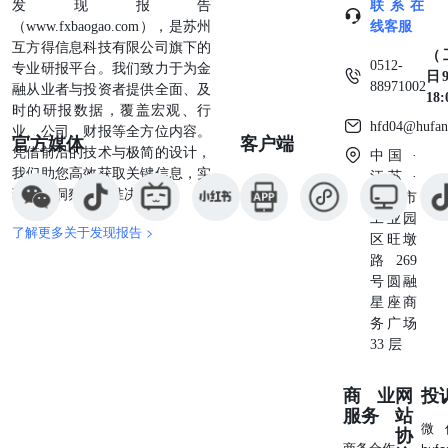
发现报告
联系在
料，或者公司面临无法预见的结果的重大不确定事件，或者
（www.fxbaogao.com），是苏州
线客服
其他原因，致使无法给出明确的投资评级。（新股覆盖、新
互方得信息科技有限公司旗下的
（
三板覆盖报告及转债报告默认无评级） 评级体系： ——公
0512-
专业研报平台。我们致力于为金
日9
司评级 买入：预计涨幅领先相对基准指数15%以上；增
88971002
融从业者与投资者提供全面、及
18
持：预计涨幅领先相对基准指数介于5%-15%之间；中性：
时的研报数据，覆盖宏观、行
预计涨幅领先相对基准指数介于-5%-5%之间；减持：预计
hfd04@hufan
业、公司、财报等全方位内容。
官方媒体
客户端
涨幅落后相对基准指数介于-5%--15%之间；卖出：预计涨
凭借前沿的技术与极简的设计，
中国 ·
幅落后相对基准指数-15%以上。 ——行业评级 领先大市：
我们助您高效获取关键信息，实
江苏 ·
预计涨幅超越相对基准指数10%以上；同步大市：预计涨幅
现深度洞察与精准决策。
苏州市
相对基准指数介于-10%-10%之间；落后大市：预计涨幅落
工业园
后相对基准指数-10%以上。 ——风险评级 A：预计波动率
了解更多关于发现报告 >
区旺墩
小于等于相对基准指数；B：预计波动率大于相对基准指
路269
数。 免责声明： 山西证券股份有限公司(以下简称“公司”)
号圆融
具备证券投资咨询业务资格。本报告是基于公司认为可靠的
星座商
已公开信息，但公司不保证该等信息的准确性和完整性。入
务广场
市有风险，投资需谨慎。在任何情况下，本报告中的信息或
33 层
所表述的意见并不构成对任何人的投资建议。在任何情况
下，公司不对任何人因使用本报告中的任何内容引致的损失
商业
网
投
负任何责任。本报告所载的资料、意见及推测仅反映发布当
服务
站
日的判断。在不同时期，公司可发出与本报告所载资料、意
微
协
见及推测不一致的报告。公司或其关联机构在法律许可的情
商务合作