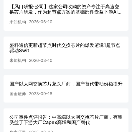
zhangtian@sxzq.com 受益于AI资本开支大幅增长和国产方
【风口研报·公司】这家公司收购的资产专注于高速交
案导入，公司数据中心高带宽以太网交换芯片有望快速增
换芯片研发，作为超节点方案的基础部件受益下游AI需
求爆发，当前自研产品已经实现量产且处于快速迭代
长。以太网交换机是AI数据中心IT设备重要组成，根据
未知机构
2026-06-10
中；另有公司手握区位+资金+重工禀赋战略布局商业
Semianalysis统计，万卡H100集群中，SpectrumX交换机成本
航天-20260610
占比或达到3.5%。作为以太网交换机核心BOM器件，以太
网交换芯片市场规模随AI资本开支爆发。Lighcounting报告
显示，全球以太网交换芯片、InfiniBand交换芯片市场规模
盛科通信更新超节点时代交换芯片的爆发逻辑1超节点
2025年或达40亿美元和20亿美元左右，随着以太网交换机成
驱动Swit
为主流，以太网交换芯片2030年有望达140亿美元以上，而
未知机构
2026-03-10
scaleup交换芯片则有望达到180亿美元左右。运营商方面，
今年3月中国移动首次集采RoCE交换机，涵盖400G、
12.8T、51.2T，其中自主可控RoCE交换机采购 量达到
73.2%（包括51.2T高端交换机）。CSP方面，阿里云今年3
国产以太网交换芯片龙头厂商，国产替代带动份额提升
月发布一款102.4T国产芯片NPO交换机，这个交换机由4颗
25.6T国产交换芯片组成，并创新采用NPO板上光电共封装
国金证券
2023-09-18
技术实现多平面网络。公司已推出的12.8T和25.6T高端旗舰
芯片交换容量和端口速率等性能具有比肩国际竞品水平，并
具备更高性能架构设计能力，可以支撑在不同工艺下快速迁
移。 国产算力超节点层出不穷，Scaleup交换芯片市场爆
公司事件点评报告：中高端以太网交换芯片厂商，有望
受益于下游大厂Capex高增和国产替代
发，公司是OISA生态等核心卡位玩家。超节点（Scaleup组
网）是突破单点有效算力、实现更高训练/推理TCO、实现