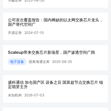
华鑫证券
2025-08-30
资源池化虚拟化的重要系统形态，在国产芯片制程突破受限
背景下“以系统突破单点瓶颈”或成为主流。Scaleup组网方案
有MESH、Torus、全互联等多种方式，以英伟达NVLINK为
代表的国际先进阵营均采用了交换芯片全互联方式。目前，
公司首次覆盖报告：国内稀缺的以太网交换芯片龙头，
国内主要的Scaleup协议包括PCIe、CXL、Glink、ETH-X、
国产替代空间广
SUE/ESUN、OISA、UALink等，其中OISA是中国移动主导
开源证券
2024-07-15
的自主可控高效开放的GPU卡间互联架构，OISA1.0协议支
持128卡任意卡间互联带宽达到800GB/s，通过8个51.2T交换
芯片互联。公司是OISA首批生态合作伙伴，参与了OISA协
议标准制订，其下一代51.2t高端芯片有望成为国产自主可
Scaleup带来交换芯片新场景，国产渗透空间广阔
控以及其他以太网技术路线的CSP超节点关键选择。 盈利
预测和投资建议：我们预计公司2026-2028年归母公司净利
电子设备
国泰海通证券
2025-08-25
润0.3/4.2/11.0亿元，同比增长122.3%/1155.8%/163.0%，对
应EPS为0.08/1.02/2.69元，6月2日收盘价对应
2026/2027/2028年PE3255.2/259.2/98.6倍，我们认为公司的
高端旗舰芯片已经看到国产算力投入加码下Scaleup和国产
盛科通信 加仓国产区 设备之后 国算超节点交换芯片 锚
替代的双重驱动，有望从下半年开始看到较明显的业绩加
定萌芽主升
速。公司在赛道卡位稀缺，具有较深护城河，首次覆盖给
未知机构
2026-07-03
予“买入-B”评级。 风险提示：1）传统业务增速下滑风险：
公司营收短期仍以园区、企业交换机芯片为主，该市场可能
面临市场增速放缓、天花板有限现状；2）高端以太网交换