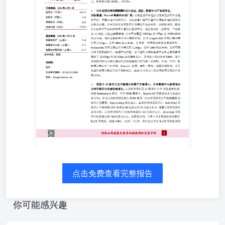
司实现营收2.5亿元，同环比分别+11.4%、-22.1%；实现归
母净利润-0.2亿元，同环比分别-12.1%、+89.3%；扣非归母
净利润-0.3亿元，同环比分别+20.0%、+83.8%。 公司是国
内领先以太网交换芯片设计企业，园区、数据中心产品线齐
全， 对标博通、Marvell等海外头部厂商。公司主要产品包
括以太网交换芯片及配套产品，并基于自研交换芯片，为行
业客户提供少量芯片模组和定制化交换机解决方案。公司的
以太网交换芯片和模组在企业网络、运营商网络、数据中心
网络和工业网络都有丰富的积累和应用，具备全面的二层转
发、三层路由、可视化、安全互联等特性。公司产品覆盖
100Gbps-25.6Tbps及100M-800G端口速率，面向运营商和企
业交换机市场，公司TsingMa.MX系列交换容量达到
2.4Tbps，支持400G端口速率，支持新一代网络通信技术承
载特性；GoldenGate系列交换芯片容量达到1.2Tbps，支持
100G端口速率，支持可视化和无损网络特性。数据中心方
面，公司面向大规模数据中心和云服务需求推出了12.8Tbps
和25.6Tbps高端旗舰芯片，支持最大端口速率800G，在全球
点击免费查看完整报告
范围内的以太网交换芯片分为设备商自研自用（如思科、华
为、中兴）和商用交换芯片（如博通、Marvell、瑞昱、盛
科）两类，根据灼识咨询，公司在国内商用交换芯片处于领
你可能感兴趣
先地位，2020年万兆以上以太网商用交换芯片份额2.3%。
分析师： 张天执业登记编码：S0760523120001邮箱：