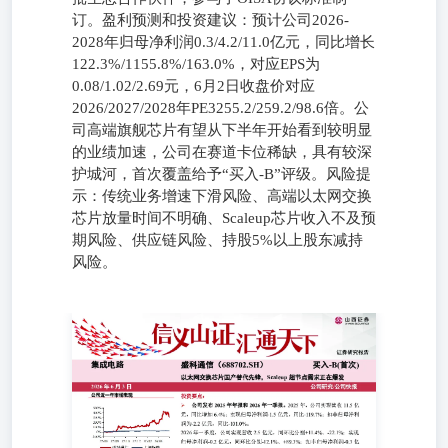
订。盈利预测和投资建议：预计公司2026-
2028年归母净利润0.3/4.2/11.0亿元，同比增长
122.3%/1155.8%/163.0%，对应EPS为
0.08/1.02/2.69元，6月2日收盘价对应
2026/2027/2028年PE3255.2/259.2/98.6倍。公
司高端旗舰芯片有望从下半年开始看到较明显
的业绩加速，公司在赛道卡位稀缺，具有较深
护城河，首次覆盖给予“买入-B”评级。风险提
示：传统业务增速下滑风险、高端以太网交换
芯片放量时间不明确、Scaleup芯片收入不及预
期风险、供应链风险、持股5%以上股东减持
风险。
集成电路 盛科通信（688702.SH） 买入-B(首次) 以太网交
换芯片国产替代先锋，Scaleup超节点需求正在爆发 2026年6
月3日 公司研究/公司快报 投资要点： 公司发布2025年年
报和2026年一季报。2025年，公司实现营收11.5亿元，同比
增加6.4%；实现归母净利润-1.5亿元，同比-119.7%；扣非
归母净利润为-2.2亿元，同比-101.0%。 2026年一季度，公