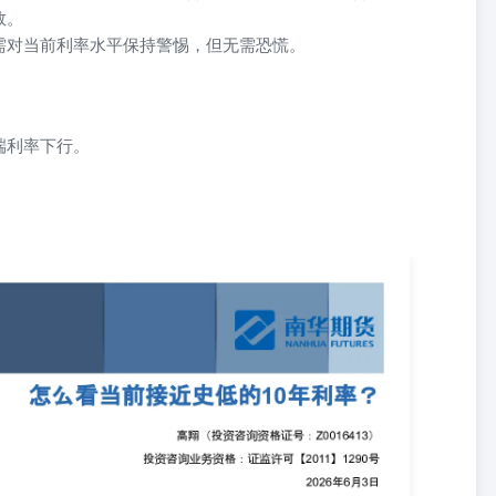
敛。
需对当前利率水平保持警惕，但无需恐慌。
。
端利率下行。
。
证监许可【2011】1290号2026年6月3日 四月以来随着资金利率持续
行趋势。而在进入到5月之后，尽管“超宽松”的流动性环境经受考
修接替流动性成为了新的多头支撑。需要指出的是，即便是在文章最新
或者冲击多头环境的增量利空。但考虑到目前10年期国债收益率已经接
注利率阶段性调整的潜在风险。 1、1.7%已接近历史新低 从历史水平来
66%，距离目前1.7%附近有大约10bp左右的空间。但需要指出的是，25
导致需缴纳增值税的新券在发行时会被市场额外计价一部分作为补偿，
新发的十年期国债250016中标加权利率为1.83%，作为对比，发行前
渐活跃，在其8月25日上市后几个交易日内中债估值也迅速从1.78%抬升到了
因素，回到当下，除去约6bp的技术性因素后，当前国债收益率对应缴税前