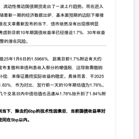
内。 另一方面，尽管前文提到最新公布的4月基本面数据以及5月PMI数
1-2月度的数据得到的观察结论更多体现的是边际变化，并不能确认
修复以及地缘局面改善等方面依然相对乐观。我们认为当前边际上的基
短端下行空间受限 流动性充裕，短端资金利率带动逐渐向长端市场利
空间愈发逼仄，我们认为这一逻辑的延续性可能会受到越来越大的挑
超预期下行到了1.2%附近——距离政策利率20bp，而银行间x-repo的
经指出，在不去额外计价降息的情况下，1.2%已经是短端资金价格的下
率向下20bp和向上50bp，当前政策利率1.4%，正好对应1.2%利率
足够的动机通过临时性工具来回收多余流动性，维持利率走廊的政策效
的回笼资金，包括5月买断式逆回购净回笼资金一万亿，央行有效引导
不高，但侧面指向下方空间可能相对有限。 2.2存单、资金与债券市场
既作为大行银行同业融资的一种手段，也是中小银行以及非银机构资产
资金价格联系紧密。 随着资金价格的下行，短端利率集体回落，而由
策利率以及资金价格的利差也在不断压缩。对于资金融入方来说，同业
期市场传言一年期MLF的加权利率中枢已经下到1.45%附近，与一年
率与当期政策利率的利差压缩至10%分位数以下时，往往都会出现利差
行触发，这也会导致长端利率下行受阻。 而对于将存单作为资产进行
者的性价比，比价效应下二者往往呈现较高的相关性，因此当存单利率
。从下图可知，一年期国债收益率与存单利率的利差水平在近两个月持
风险 熟悉债券市场的投资者应该清楚，在利率市场化改革的初期，我国一
长期的政策利率。而在2024年陆家嘴论坛，潘功胜行长表示“央行政策
也比较复杂。未来可考虑明确以央行的某个短期操作利率为主要政策利