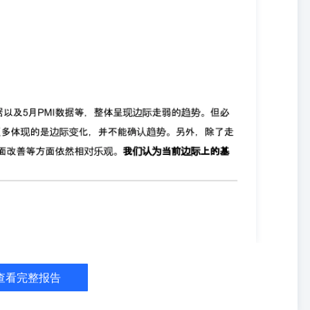
。”由此MLF作为政策利率锚的作用逐渐淡出，七天期逆回购利率成为
历史走势来看，2020左右利率市场化改革成功以来，MLF作为中期利
起到了引导市场利率下行的作用。但在靠近24年的一两年内，基本面压力逐
失效。直观上看，当利率在基本面和资产荒逻辑推动大幅下行的同时，
准利率-政策利率”的利差出现倒挂——市场丢失了锚，政策利率滞后
图6.MLF与国债最终走向倒挂 数据来源：iFind、南华研究 我们在此
，10年期国债与政策利率（7天期逆回购）似乎又在重演24年的剧情。
一次脱锚，对于后续利率下行的空间和速度就需要做出一定的引导。
业务公告称：“根据公开市场业务一级交易商的需求，2026年6月3日7
作用。 在畅通利率传导机制的过程中，央行公开市场操作模式也是在一
多尝试：例如2021年全年大部分时间都维持日度100亿的“低量”操
9月初的国新办发布会，央行正式宣布将7天期逆回购从利率招标改为固定
的需求上报，只要利率合适就能拿到足够的流动性，而现在则是统一利
易商的投标需求，也正式自这一次改革后，每天公开市场操作数量就开
以后，这是首次公开市场逆回购出现零操作的情况。我们认为需要辩证看
是因为需求为零。央行5月买债规模又扩大至500亿，以及0操作后市
的收敛。其次，我们认为央行或多或少注意到了近期的利率表现，并且
前的利率水平多一分警惕，但也无需太过恐慌。
查看完整报告