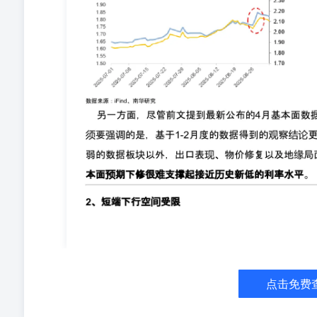
率，目前看，7天期逆回购操作利率已基本承担了这个功能
最主要的政策利率。 那么为什么会做出这样的变动呢？ 从
率锚的作用逐渐明显，在2020-2024的几年内很好的
渐增加，市场会觉得政策利率对市场利率的引导逐渐有所
政策利率却表现的很克制。这导致此前相对稳定的“国债基
于市场。而自此之后，MLF就逐渐失去了政策利率的定位。 
重提MLF的旧事则是想指出，在当前国债利率快速下行后
考虑到当前并不是全面降息的合适时机，要想避免市场再
3、关于公开市场0操作的思考 6月3日盘前，央行公开市场
天期逆回购操作量为零。”我们建议关注此举背后的信用
直变化的，为了维持银行间流动性的相对稳定，其曾经做过许
作，目的是为了显示其呵护流动性的态度。而在2024年
利率、数量招标的模式。简单来说，之前是机构根据自己
率直接上报资金需求，央行决定是否充分满足所有一级交
始变得“有零有整”。 值得一提的是，自24年9月改革
待：首先不宜过度夸大其信号作用，从公告来看，没有操作
场资金价格依然稳定，种种信号都表明不用太过担心资金
有借助“0操作”来进行提示的可能。总体来说，需要对当
点击免费