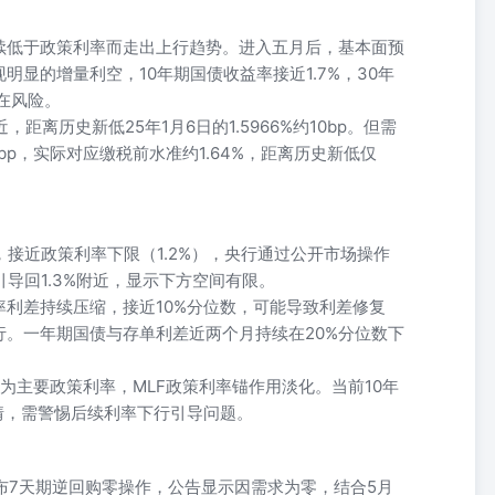
续低于政策利率而走出上行趋势。进入五月后，基本面预
显的增量利空，10年期国债收益率接近1.7%，30年
在风险。
，距离历史新低25年1月6日的1.5966%约10bp。但需
bp，实际对应缴税前水准约1.64%，距离历史新低仅
。
，接近政策利率下限（1.2%），央行通过公开市场操作
导回1.3%附近，显示下方空间有限。
利差持续压缩，接近10%分位数，可能导致利差修复
。一年期国债与存单利差近两个月持续在20%分位数下
为主要政策利率，MLF政策利率锚作用淡化。当前10年
剧情，需警惕后续利率下行引导问题。
宣布7天期逆回购零操作，公告显示因需求为零，结合5月