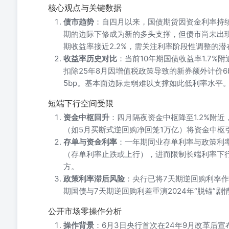
核心观点与关键数据
债市趋势
：自四月以来，国债期货因资金利率持
期的边际下修成为新的多头支撑，但债市尚未出现明
期收益率接近2.2%，需关注利率阶段性调整的潜
收益率历史对比
：当前10年期国债收益率1.7%附近
扣除25年8月因增值税政策导致的新券额外计价6
5bp。基本面边际走弱难以支撑如此低利率水平
短端下行空间受限
资金中枢回升
：四月隔夜资金中枢降至1.2%附近
（如5月买断式逆回购净回笼1万亿）将资金中枢引
存单与资金利率
：一年期同业存单利率与政策利率
（存单利率止跌或上行），进而限制长端利率下行
方。
政策利率滞后风险
：央行已将7天期逆回购利率作
期国债与7天期逆回购利差重演2024年“脱锚”
公开市场零操作分析
操作背景
：6月3日央行首次在24年9月改革后