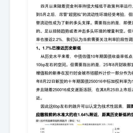
的水准大约在1.64%附近，距离历史新低的空间在5bp以
据等，整体呈现边际走弱的趋势。但必须要强调的是，基于
趋势。另外，除了走弱的数据板块以外，出口表现、物价
本面预期下修很难支撑起接近历史新低的利率水平。 2、
率是债市偏强的主要原因，但由于短端利率进一步下行的
战。 2.1资金中枢回升 顺利跨季进入四月后，隔夜资金中枢
隔夜匿名资金也来到1.2%附近。我们在前期报告中也曾
限：这是因为央行在24年7月创立的临时证逆回购下限为政策利
走廊下沿。一旦资金持续低于1.2%的走廊下限，央行有
力。 事实也是如此，在进入5月之后，通过公开市场连续
隔夜资金价格中枢回到1.3%附近。虽然绝对水平来说依然
这里我们重点关注短债收益率和存单利率。其中同业存单
端配置的工具，因此同时勾连了资产负债的两端，同时与
于上文提到的短端下行空间的逼仄，一年期存单利率跟政
资金成本大幅趋近短端资金价格会导致其失去吸引力，而近
期同业存单利率基本一致。从历史表看来看，每当存单利
的修复。而利差的修复可以通过存单利率止跌或者反转上
配置的机构来说，存单和短债收益率的相对位置决定了二
下行空间有限后，短债利率能否延续下行势头也需要关注
续在20%分位下方波动。 2.3政策利率滞后市场的潜在
直是以七天期逆回购和一年期MLF利率分别作为短端和中
利率的品种还比较多，不同货币政策工具之间的利率关系