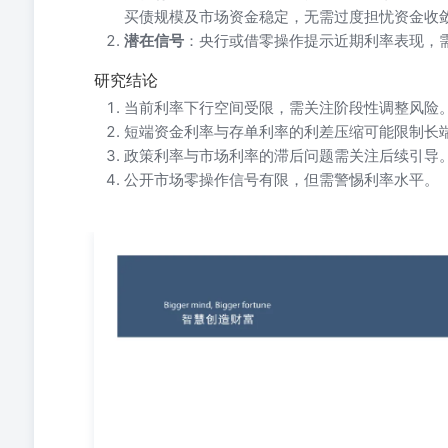
买债规模及市场资金稳定，无需过度担忧资金收
潜在信号
：央行或借零操作提示近期利率表现，
研究结论
当前利率下行空间受限，需关注阶段性调整风险
短端资金利率与存单利率的利差压缩可能限制长
政策利率与市场利率的滞后问题需关注后续引导
公开市场零操作信号有限，但需警惕利率水平。
高翔（投资咨询资格证号：Z0016413）投资咨询业务资格：
大幅低于政策利率运行，流动性推动国债期货走出了一波上
验，但随着新一期的经济数据出炉，基本面预期的边际下
发布的当下，债市依然没有出现很明显的、足以扭转趋势
近1.7%，30年收益率也接近2.2%，我们认为当前需要关
看，中债估值10年期国债收益率低点是25年1月6日的1.59
年8月财政部宣布复缴利率债利息收入部分的增值税，这
来保证最终实际收益的稳定。具体而言，于2025年8月22日
一天的10年期估值为1.76%。并且随着250016成交逐
1.84%附近。 因此这6bp左右的跳升可以认定为技术性