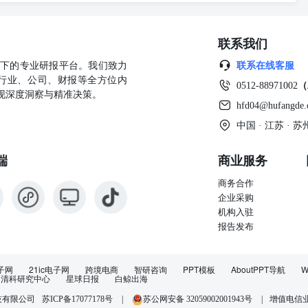
联系我们
公司旗下的专业研报平台。我们致力
联系在线客服
行业、公司、财报等全方位内
0512-88971002
（
现深度洞察与精准决策。
hfd04@hufangde
中国 · 江苏 ·
端
商业服务
商务合作
企业采购
机构入驻
报告发布
子网
21ic电子网
跨境电商
智研咨询
PPT模板
AboutPPT导航
W
清科研究中心
星球日报
白鲸出海
苏ICP备17077178号
|
苏公网安备 32059002001943号
|
增值电信业务
技有限公司