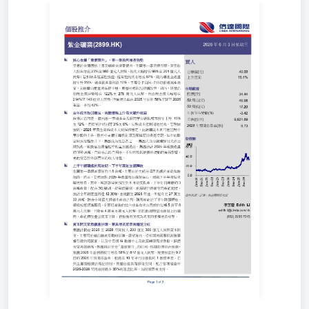
2026年6月3日星期三 核心金屬「量價齊升」，第一季盈利
增長強勁 買入 受惠於金屬價格上漲及礦產金產量提升，集
團第一季業績亮眼，營業收入按年增長25%至985億元人民
幣，純利大幅增長98%至201億元人民幣；若扣除非經常性
損益，經常性純利亦增長87%。期內礦產金產量按年升
23%，礦產銅產量則跌10%，主要受卡莫阿-卡庫拉銅礦減
產拖累，其餘礦山產量則保持平穩。集團財務狀況持續改
善，期內，經營活動現金流淨額增長122%至278億元人民
幣，自由現金流大幅增長214%至149億元人民幣，淨負債比
率由2025年底的56%下降至2026年第一季的42%。 目標價
(元)40.00上升空間16.1% 股價(元)34.4452周高(元)46.9852周
低(元)17.20年初至今變動(%)-3.42市值(億元)9,601.892026年
預測市盈率(倍)9.73 全年成本指引穩定，硫酸價格上升帶來
額外收益 值得注意的是，雖然第一季礦產金及銅的單位銷
售成本按年上升10%至12%，但按季計則回落3%至6%，反
映成本控制開始見效。管理層預期，2026年黃金開採成本大
致保持穩定，而銅礦成本則可能出現中單位數的上升。雖然
中東衝突導致能源及關鍵原料供應受限，但在硫酸緊缺及價
格急升下，集團成為受惠者之一。集團大部分銅礦採用火法
冶煉技術，硫酸是冶煉過程中的重要副產品，集團預計2026
年硫酸產量約350萬噸，自給率高於自用率，不但有效抵銷