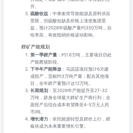
升。
硫酸收益
：中東衝突导致能源及原料供应
受限，但硫酸短缺及价格上涨使集团受
益，预计2026年硫酸产量约350万吨，自
给率高，有效抵销价格波动影响。
鋰矿产能规划
第一季鋰产量
：约1.6万吨，主要项目仍处
产能爬坡阶段。
下半年产能释放
：马諾諾项目预计6月建
成投产，贡献约3万吨产量；配合其他项
目，全年鋰产量预计达12万吨。
长期规划
：至2028年产能提升至27-32
万吨，跻身全球最大鋰矿生产商行列；全
面投产后综合成本有望降至4-5万元人民
币/吨。
增长潜力
：依托能源转型及鋰价上行，鋰
板块成为未来重要增长引擎。