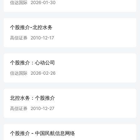
信达国际
2026-01-30
估值具備修復空間；配合管理層重申2026-2028年將維持最
少35%的派息比率，為股價帶來支持。 分析員保證 本人僅
此保證，於此報告內載有的所有觀點，均準確地反映本人對
有關報告提及的證券及發行者的真正看法。本人亦同時保證
个股推介-北控水务
本人的報酬，與此報告內的所有意見及建議均沒有任何直接
高信证券
2010-12-17
或間接的關係。 免責聲明 此報告乃是由信達國際研究有限
公司所編寫。本報告之意見由本公司雇員搜集各數據、資料
等分析後認真地提出。本公司認為報告所提供之資料均屬可
靠，但本公司並不對各有關分析或資料之準確性及全面性作
个股推介：心动公司
出保證，客戶或讀者不應完全依賴此一報告之內容作為投資
準則。各項分析和資料更可能因香港或世界各地政經問題變
信达国际
2026-02-26
化時移而勢異有所調整，本報告之內容如有任何改變，恕不
另行通知。本報告所載之資料僅作參考之用，並不構成買賣
建議。公司對任何因依靠本報告任何內容作出的任何買賣而
北控水务：个股推介
招致之任何損失，概不承擔任何責任。本報告之全部或部分
內容不可複製予其他任何人仕。
高信证券
2010-12-27
个股推介 - 中国民航信息网络