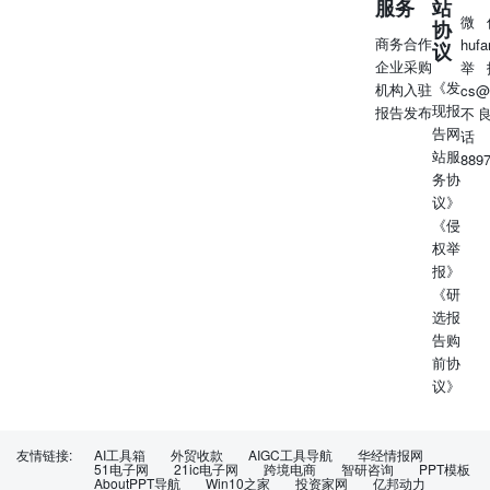
服务
站
微
协
商务合作
huf
议
企业采购
举
《发
机构入驻
cs@
现报
报告发布
不
告网
话
站服
889
务协
议》
《侵
权举
报》
《研
选报
告购
前协
议》
友情链接:
AI工具箱
外贸收款
AIGC工具导航
华经情报网
51电子网
21ic电子网
跨境电商
智研咨询
PPT模板
AboutPPT导航
Win10之家
投资家网
亿邦动力