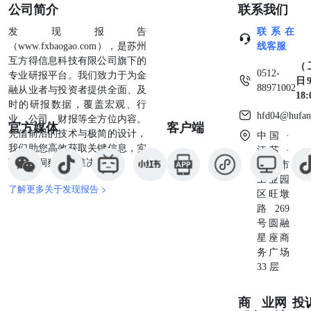
公司简介
联系我们
发现报告
联系在
（www.fxbaogao.com），是苏州
线客服
互方得信息科技有限公司旗下的
（
0512-
专业研报平台。我们致力于为金
日9
88971002
融从业者与投资者提供全面、及
18
时的研报数据，覆盖宏观、行
hfd04@hufan
业、公司、财报等全方位内容。
官方媒体
客户端
凭借前沿的技术与极简的设计，
中国 ·
我们助您高效获取关键信息，实
江苏 ·
现深度洞察与精准决策。
苏州市
工业园
了解更多关于发现报告 >
区旺墩
路269
号圆融
星座商
务广场
33 层
商业
网
投