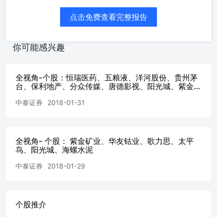
價格波動的負面影響，更能受惠於外銷帶來的收入增量。
上半年鋰礦處於爬坡期，下半年產能加速釋放 集團第一季
点击免费查看完整报告
鋰產量僅約1.6萬噸，主要由於大部分項目仍處於產能爬坡
階段。然而，管理層對2026年產量增長維持信心，預期下半
年將迎來顯著增長。其中，馬諾諾項目預計於6月建成投
你可能感兴趣
產，下半年料貢獻約3萬噸產量；配合3Q鹽湖、拉果錯鹽
湖、湘源硬岩鋰礦等的產能爬坡，預計全年鋰產量將達12萬
噸，並規劃至2028年進一步提升至27萬至32萬噸，躋身全球
全视角-个股：恒瑞医药、五粮液、洋河股份、贵州茅
最大鋰礦生產商之列。隨著產能於下半年陸續釋放，規模效
台、保利地产、分众传媒、唐德影视、阳光城、紫金矿
业、华友钴业
應逐漸顯現，全面投產後的綜合成本有望由目前約每噸5萬
中泰证券
2018-01-31
至6萬元人民幣，下降至4萬至5萬元人民幣。依托能源轉型
及鋰價上行趨勢，產能釋放疊加成本下降，鋰板塊有望成為
未來的重要增長引擎。 李芷瑩Edith
Liedith.li@cinda.com.hk(852)2235 7515 資本開支聚焦擴產併
全视角- 个股： 紫金矿业、华友钴业、歌力思、太平
購，兼具增長前景與穩定分紅 集團計劃在2026至2028年間
鸟、阳光城、海螺水泥
投入200億至300億元人民幣資本開支，主要用於礦山擴產及
中泰证券
2018-01-29
戰略併購。展望後市，受短期美國關稅政策憂慮引發的囤銅
潮，以及中長期AI數據中心及能源轉型需求帶動，銅價有
望再創新高，集團得以享受「量價齊升」的紅利。根據彭博
綜合預測，集團2026年盈利將按年增長58%至817億元人民
个股推介
幣，現價相當於9.7倍的2026年預測市盈率，較過去10年平
均估值低約1個標準差。若然金屬價格續於高位徘徊，集團