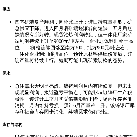
供应
国内矿端复产顺利，同环比上升；进口端减量明显，矿
总供应下降。进入四月后矿端逐渐转向短缺，五月后短
缺情况有所好转。现货冶炼利润转负，但一体化厂家矿
端利润持续上升至9000元/吨左右，企业总体利润处于高
位。TC价格连续回落至南方300，北方900元/吨左右，
一体化企业利润维持高位。预计原材料供应修复后，锌
锭产量将持续上行。短期可能出现矿紧锭松的态势。
需求
总体需求无明显亮点。镀锌利润月内有所修复，但未出
现明显利润，接近盈亏平衡点，可能影响镀锌厂生产积
极性。镀锌开工率月初受假期影响下降，场内库存逐渐
消耗，月内维持亏损，预计6月产量难上升。镀锌钢厂库
存和社会库存同步消化，终端需求仍有韧性。
库存与结构