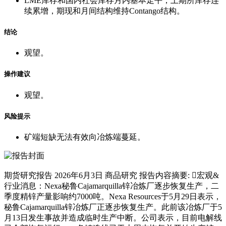
LME库存和国内社会库存月内基本走平，上期所库存连
续累增，期现和月间结构维持Contango结构。
结论
观望。
操作建议
观望。
风险提示
矿端短缺无法有效向冶炼端蔓延。
期货研究报告 2026年6月3日 商品研究 报告内容摘要: 宏观&
行业消息：Nexa秘鲁Cajamarquilla锌冶炼厂逐步恢复生产，二
季度精锌产量影响约7000吨。Nexa Resources于5月29日表示，
秘鲁Cajamarquilla锌冶炼厂正逐步恢复生产。此前该冶炼厂于5
月13日发生事故并造成临时生产中断。公司表示，目前电解线