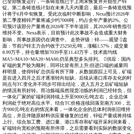
已全部恢复运行，一条铸造线已于上周末恢复并开始生产锌
锭。第二条铸造线计划在未来几天内重启，最后一条铸造线预
计将于6月中旬恢复。受此次临时中断影响，Nexa预计2026年
第二季度精锌产量将减少约7000吨，约占全年产量的2%。公
司预计该部分产量将在2026年下半年追回，其2026年销售指引
维持不变。Nexa表示，目前预计此次事故不会造成重大财务
影响，而事故原因仍在调查中。 走势评级：锌——观望 盘
面：节前沪锌主力合约收于25250元/吨，涨幅1.57%；成交量
8.99万手，持仓量增加7039手至11.43万手，技术面均线
MA5>MA10>MA20>MA60,仍呈典型多头排列。 供应：国内
矿端的复产较为顺利，同环比皆有所上升;但进口端的减量同
样明显，使得锌矿总供应有所下降，从数据跟踪上可见，矿端
是在进入四月之后才逐渐转向短缺。后续从港口库存去化的时
间点与TC变化并不同步可得出结论，进入五月之后矿端短缺
的情况有所好转。而冶炼端虽然现货冶炼的利润已经转负，但
一体化厂家的矿端利润持续上升至9000元/吨左右，企业总体
利润处于绝对高位水平。结合TC价格连续回落至南方300，北
方900元/吨左右的情况来看，一体化企业的总体利润依旧维持
高位，并且伴随原材料供应量修复的过程，锌锭产量或将持续
上行。综合加工费、进口量、港口库存和矿端开采利润来看，
矿端转向宽松的预期有所停滞，之后需要看到实际的数据变化