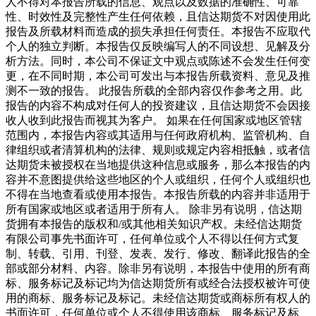
人不得对本报告所载的信息、观点以及数据的准确性、可靠
性、时效性及完整性产生任何依赖，且信达期货不对因使用此
报告及所载材料而造成的损失承担任何责任。本报告不应取代
个人的独立判断。本报告仅反映编写人的不同设想、见解及分
析方法。同时，本公司不保证文中观点或陈述不会发生任何变
更，在不同时期，本公司可发出与本报告所载资料、意见及推
测不一致的报告。 此报告所载的全部内容仅作参考之用。此
报告的内容不构成对任何人的投资建议，且信达期货不会因接
收人收到此报告而视其为客户。 如果在任何国家或地区管辖
范围内，本报告内容或其适用与任何政府机构、监管机构、自
律组织或者清算机构的法律、规则或规定内容相抵触，或者信
达期货未被授权在当地提供这种信息或服务，那么本报告的内
容并不意图提供给这些地区的个人或组织，任何个人或组织也
不得在当地查看或使用本报告。本报告所载的内容并非适用于
所有国家或地区或者适用于所有人。 除非另有说明，信达期
货拥有本报告的版权和/或其他相关知识产权。未经信达期货
有限公司事先书面许可，任何单位或个人不得以任何方式复
制、转载、引用、刊登、发表、发行、修改、翻译此报告的全
部或部分材料、内容。除非另有说明，本报告中使用的所有商
标、服务标记及标记均为信达期货所有或经合法授权被许可使
用的商标、服务标记及标记。未经信达期货或商标所有权人的
书面许可，任何单位或个人不得使用该商标、服务标记及标