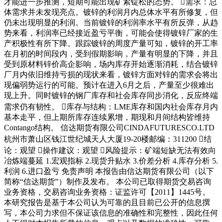
才能进一步推测，短期可能出现矿紧锭松的态势。 需求：总
体需求并未发现亮点。镀锌的利润月内总体水平有所修复，但
仍未出现明显的利润。当前镀锌的利润率水平有所反弹，从趋
势来看，利润率已经接近盈亏平衡，可能会使得镀锌厂家的生
产积极性有所下降。跟踪镀锌的周度产量可知，镀锌的开工率
在月初的时间段内，受到假期影响，产量有明显的下降，并且
受到原材料锌价高企影响，场内库存开始逐渐消耗，结合镀锌
厂月内依旧维持亏损的现状来看，镀锌方面对锌的需求会将出
现偏弱势运行的可能。预计在进入6月之后，产量至少很难出
现上升。同时镀锌的钢厂库存和社会库存同步消化，反应终端
需求仍有韧性。 库存与结构：LME库存和国内社会库存月内
基本走平，但上期所库存连续累增，期现和月间结构皆维持
Contango结构。 信达期货有限公司CINDAFUTURESCO.LTD
杭州市萧山区钱江世纪城天人大厦19-20楼邮编：311200 结
论：观望 操作建议：观望 风险提示：矿端短缺无法有效向
冶炼端蔓延 1.宏观指标 2.现货升贴水 3.价差分析 4.库存分析 5.
利润 6.进口盈亏 免责声明 本报告由信达期货有限公司（以下
简称“信达期货”）制作及发布。 本公司已取得期货交易咨询
业务资格，交易咨询业务资格：证监许可【2011】1445号。
本研究报告是基于本公司认为可靠的且目前已公开的信息撰
写，本公司力求但不保证该信息的准确性和完整性，因此任何