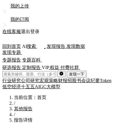
我的上传
我的订阅
在线客服
退出登录
回到首页
AI
搜索
发现报告
发现数据
发现专题
专题报告
专题百科
研选报告
定制报告
VIP
权益
付费社群
发现一下
行业研究
公司研究
宏观策略
财报
招股书
会议纪要
Token
低空经济
十五五
AIGC
大模型
当前位置：首页
/
其他报告
/
报告详情