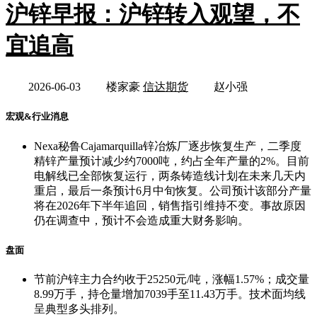
沪锌早报：沪锌转入观望，不
宜追高
2026-06-03
楼家豪
信达期货
赵小强
宏观&行业消息
Nexa秘鲁Cajamarquilla锌冶炼厂逐步恢复生产，二季度
精锌产量预计减少约7000吨，约占全年产量的2%。目前
电解线已全部恢复运行，两条铸造线计划在未来几天内
重启，最后一条预计6月中旬恢复。公司预计该部分产量
将在2026年下半年追回，销售指引维持不变。事故原因
仍在调查中，预计不会造成重大财务影响。
盘面
节前沪锌主力合约收于25250元/吨，涨幅1.57%；成交量
8.99万手，持仓量增加7039手至11.43万手。技术面均线
呈典型多头排列。