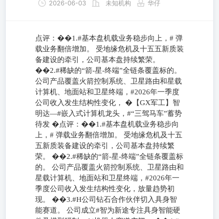
2026-06-03
未知机构
华仔
点评：��1.#基本盘机载业务稳步向上，# 弹
载业务翻倍增加。 受地缘危机及十五五新质装
备建设的牵引，公司基本盘持续繁荣。
��2.#稀缺的“箭-星-终端”全链条覆盖标的。
公司产品覆盖火箭控制系统、卫星路由和星载
计算机、地面站和卫星终端，#2026年一季度
公司收入发生结构性变化， �【GX军工】智
明达—#嵌入式计算机龙头，#“三驾马车”蓄势
待发 �点评：��1.#基本盘机载业务稳步向
上，# 弹载业务翻倍增加。 受地缘危机及十五
五新质装备建设的牵引，公司基本盘持续繁
荣。 ��2.#稀缺的“箭-星-终端”全链条覆盖标
的。 公司产品覆盖火箭控制系统、卫星路由和
星载计算机、地面站和卫星终端，#2026年一
季度公司收入发生结构性变化，放量趋势初
现。 ��3.#H公司钻石合作伙伴切入具身智
能赛道。 公司成立#智为新途专注具身智能硬