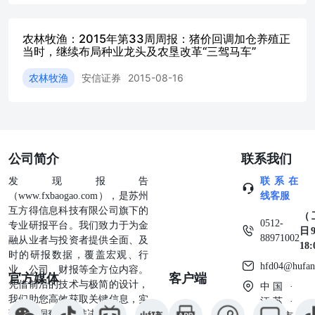
农林牧渔：2015年第33周周报：猪价回调加仓养殖正
当时，继续布局种业龙头及农垦改革“三驾马车”
农林牧渔
安信证券
2015-08-16
公司简介
联系我们
发现报告
联系在
（www.fxbaogao.com），是苏州
线客服
互方得信息科技有限公司旗下的
（
0512-
专业研报平台。我们致力于为金
日9
88971002
融从业者与投资者提供全面、及
18
时的研报数据，覆盖宏观、行
hfd04@hufan
业、公司、财报等全方位内容。
官方媒体
客户端
凭借前沿的技术与极简的设计，
中国 ·
我们助您高效获取关键信息，实
江苏 ·
现深度洞察与精准决策。