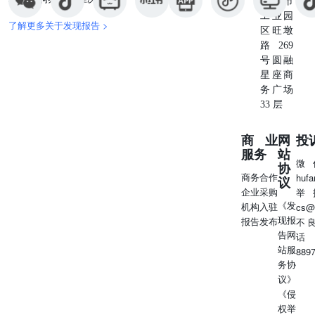
苏州市
工业园
了解更多关于发现报告 >
区旺墩
路269
号圆融
星座商
务广场
33 层
商业
网
投
服务
站
微
协
商务合作
huf
议
企业采购
举
《发
机构入驻
cs@
现报
报告发布
不
告网
话
站服
889
务协
议》
《侵
权举