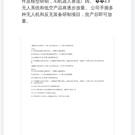
件及模型研制，Ai机器人赛道广阔。 ��4.#
无人系统和低空产品将逐步放量。 公司手握多
种无人机和反无装备研制项目，批产后即可放
量。
点评：1.#基本盘机载业务稳步向上，# 弹载业务翻倍增
加。 受地缘危机及十五五新质装备建设的牵引，公司基本
盘持续繁荣。 2.#稀缺的“箭-星-终端”全链条覆盖标的。 公
司产品覆盖火箭控制系统、卫星路由和星载计算机、地面站
和卫星终端，#2026年一季度公司收入发生结构性变化，
【GX军工】智明达—#嵌入式计算机龙头，#“三驾马车”蓄
势待发 点评：1.#基本盘机载业务稳步向上，# 弹载业务翻
倍增加。 受地缘危机及十五五新质装备建设的牵引，公司
基本盘持续繁荣。 2.#稀缺的“箭-星-终端”全链条覆盖标
的。 公司产品覆盖火箭控制系统、卫星路由和星载计算
机、地面站和卫星终端，#2026年一季度公司收入发生结构
性变化，放量趋势初现。 3.#H公司钻石合作伙伴切入具身
智能赛道。 公司成立#智为新途专注具身智能硬件及模型研
制，Ai机器人赛道广阔。 4.#无人系统和低空产品将逐步放
量。 公司手握多种无人机和反无装备研制项目，批产后即
可放量。