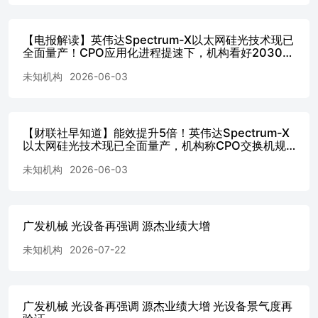
【电报解读】英伟达Spectrum-X以太网硅光技术现已
全面量产！CPO应用化进程提速下，机构看好2030年
CPO在AI数据中心光通信模块中渗透率将提升至35_，
未知机构
2026-06-03
这家公司积极主导CPO光互联标准的制定-20260603
【财联社早知道】能效提升5倍！英伟达Spectrum-X
以太网硅光技术现已全面量产，机构称CPO交换机规
模放量在即，这家公司的5G高速率以太网络变压器已
未知机构
2026-06-03
批量应用于交换机-20260603
广发机械 光设备再强调 源杰业绩大增
未知机构
2026-07-22
广发机械 光设备再强调 源杰业绩大增 光设备景气度再