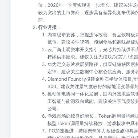
位，2026年一季度实现进一步增长。建议关注
较为突出的上市券商，逐步具备差异化竞争优势
商。
行业月报
：
内需稳步复苏，把握边际改善。食品饮料板
低位。建议关注啤酒、预制食品和调味品板
云厂商上调资本开支指引，光芯片持续供不应
持续供不应求。建议关注光模块/光芯片/光
华为定义芯片发展新路径，供应链短缺因素
定律。建议关注数据中心核心供应商、服务器
Diamond Foundry投建金刚石半导体
300。建议关注景气度较好的储能逆变器领
推动算电协同一体化发展，国内外需求疲软
工智能与能源双向赋能。建议关注景气度较
公司。
游戏市场延续良好增长，Token调用量持续
模型Token调用量持续释放，游戏板块中
IPO加速推进，持续聚焦算力基础设施和具