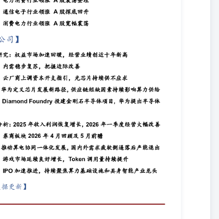
，而非趋势性反转。预计上证指数维持震荡整理的可能性较大，密切关
议关注通信设备、消费电子、元件以及有色金属等行业的投资机会。
511010001021-50586990zhanggang@ccnew.com） 周一A股市
中沪指在4093点附近遭遇阻力，随后股指震荡回落，盘中传媒、软件
、通信设备以及玻璃玻纤等行业表现较弱，沪指全天基本呈现小幅震荡整
为16.68倍、51.28倍，处于近三年中位数平均水平上方，适合中长
量中位数区域上方。5月制造业PMI为50.0%，较上月回落0.3个百分
续实施适度宽松的货币政策，政策重点从"压降融资成本"转向"巩固
件，但随着经济企稳、人民币汇率保持基本稳定，政策发力时点可能后
点，后续政策重心预计将更加向提振消费、投资于人、保障民生等领域
降温。而美联储政策不确定性若消退，市场焦点将重回国内盈利主线。
。AI大波段行情结束的线索尚未出现。调整更多是行情内部的阶段性消
性较大，密切关注宏观经济数据、海外流动性变化以及政策动向。短线
。 市场分析：电力消费行业领涨A股震荡整理2026-05-29 （张刚
@ccnew.com） 周五A股市场冲高遇阻、小幅震荡整理，早盘股指高开后震荡整理，盘中
医疗美容、白酒、消费以及金融等行业表现较好；半导体、电子化学品、
现震荡整理的运行特征。当前上证综指与创业板指数的平均市盈率分别
方，适合中长期布局。两市周五成交金额33413亿元，处于近三年日均成交
1%，环比增长0.05%，生产端保持平稳。4月出口同比上升14.10%，
月中旬，中美经贸磋商取得初步成果。这一积极进展有望改善市场对出口链
链安全增添了正面因素。当前市场的主流资金在科技行业内部快速轮
主线内部做细分切换，核心科技主线地位依然稳固。预计上证指数维持