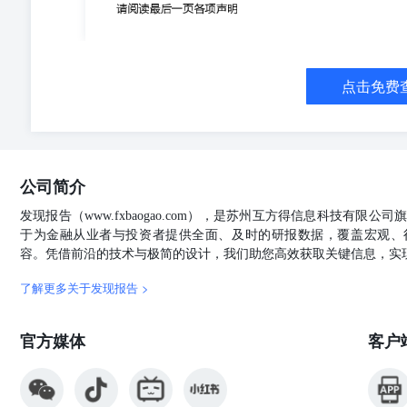
震荡整理的可能性较大，密切关注宏观经济数据、海外流
业的投资机会。 市场分析：通信电子行业领涨A股探底回升2026-05
50586990zhanggang@ccnew.com） 周四A
得支撑，午后股指企稳回升，盘中通信设备、消费电子、
点击免费
等行业表现较弱，沪指全天基本呈现先抑后扬的运行特征。当
处于近三年中位数平均水平上方，适合中长期布局。两市周
份，规模以上工业增加值同比增长4.1%，环比增长0.05
升11.31%，展现较强韧性。5月中旬，中美经贸磋商
期，同时也为后续科技产业链的供应链安全增添了正面因
公司简介
传统板块。主流资金仅在AI科技主线内部做细分切换，
大，密切关注宏观经济数据、海外流动性变化以及政策动
发现报告（www.fxbaogao.com），是苏州互方得信息科技有限
投资机会。 市场分析：消费电力行业领涨A股宽幅震荡2026-05-27 （张
于为金融从业者与投资者提供全面、及时的研报数据，覆盖宏观、
周三A股市场冲高遇阻、宽幅震荡整理，早盘股指低开后震
容。凭借前沿的技术与极简的设计，我们助您高效获取关键信息，实
白酒、影视院线、电力以及食品饮料等行业表现较好；贵
现宽幅震荡整理的运行特征。当前上证综指与创业板指数的平
了解更多关于发现报告 >
方，适合中长期布局。两市周三成交金额32603亿元，
增长4.1%，环比增长0.05%，生产端保持平稳。4月出口同
官方媒体
客户
月中旬，中美经贸磋商取得初步成果。这一积极进展有望
供应链安全增添了正面因素。当前市场的主流资金在科技
技主线内部做细分切换，核心科技主线地位依然稳固。预
流动性变化以及政策动向。短线建议关注电力、电池、公