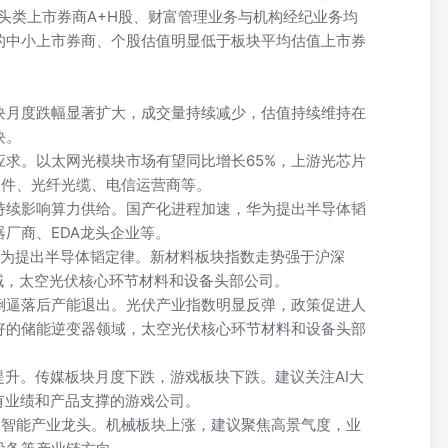
龙头类上市券商A+H股、财富管理业务与机构经纪业务均
的中小上市券商、个股估值明显低于板块平均估值上市券
块月度跌幅显著扩大，成交量持续减少，估值持续维持在
块。
求。以太网光模块市场有望同比增长65%，上游光芯片
器件、光纤光缆、电信运营商等。
持续影响算力供给。国产化进程加速，华为提出半导体韬
厂商、EDA龙头企业等。
项目,华为提出半导体韬定律。新材料板块指数走势强于沪深
域，太空光伏核心环节材料和设备头部公司。
倒逼落后产能退出。光伏产业指数明显反弹，政策促进人
好的储能逆变器领域，太空光伏核心环节材料和设备头部
提升。传媒板块月度下跌，游戏板块下跌。建议关注AI大
具有业绩和产品支撑的游戏公司。
身智能产业龙头。机械板块上涨，建议聚焦高景气度，业