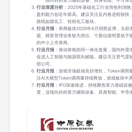
绩向好的算力辅助设备、具身智能、半导体
行业深度分析
：2025年基础化工行业营收利润
盈利能力创近年新高。建议关注反内卷进程较快
路线如煤化工、轻烃化工板块。
行业月报
：券商板块2026年4月弱势反弹，头
股、财富管理业务较为突出、个股估值明显低于
的中小上市券商。
行业月报
：推动算电协同一体化发展，国内外需
促进人工智能与能源双向赋能。建议关注景气度
部公司。
行业月报
：游戏市场延续良好增长，Token调
注AI大模型Token调用量持续释放，游戏板块
行业月报
：IPO加速推进，持续聚焦算力基础设
度，业绩向好的算力辅助设备、具身智能、半导
晨会聚焦 证券研究报告-晨会聚焦 发布日期：2026年06
划》，明确了“十五五”时期加快农业农村现代化的思路
现代化建设。 2、《国务院关于对外投资的规定》正式公
建设的若干意见》，提出力争到2030年，上海资产管理规