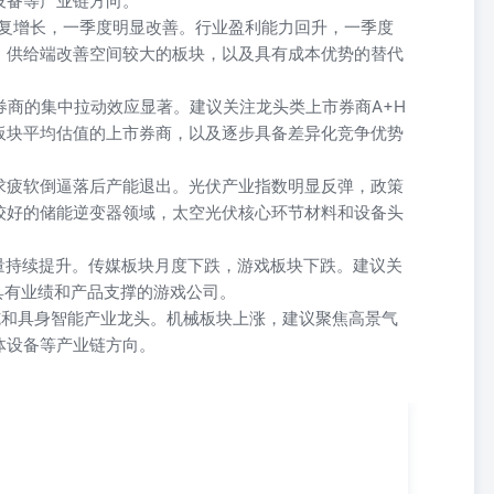
设备等产业链方向。
恢复增长，一季度明显改善。行业盈利能力回升，一季度
，供给端改善空间较大的板块，以及具有成本优势的替代
部券商的集中拉动效应显著。建议关注龙头类上市券商A+H
板块平均估值的上市券商，以及逐步具备差异化竞争优势
求疲软倒逼落后产能退出。光伏产业指数明显反弹，政策
较好的储能逆变器领域，太空光伏核心环节材料和设备头
用量持续提升。传媒板块月度下跌，游戏板块下跌。建议关
中具有业绩和产品支撑的游戏公司。
施和具身智能产业龙头。机械板块上涨，建议聚焦高景气
体设备等产业链方向。
月03日 【财经要闻】 1、国务院印发《加快农业农村现代化“十五五”规
目标、重点任务和政策措施，强调以加快农业农村现代化更好推进中国式
布，自7月1日起施行。 3、上海发布《关于深化上海全球资产管理中心
模达55万亿元，全国占比达1/3。 资料来源：新华社，上海市政府，