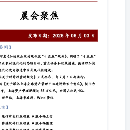
A股小幅上行市场分析：传媒软件行业领涨A股小幅整理市场分析：电力
股探底回升市场分析：消费电力行业领涨A股宽幅震荡 【行业公司】
高行业月报：内需稳步复苏，把握边际改善行业月报：云厂商上调资本
展新路径，供应链短缺因素持续影响算力供给行业月报：Diamond
行业深度分析：2025年收入利润恢复增长，2026年一季度经营大幅改善行
：推动算电协同一体化发展，国内外需求疲软倒逼落后产能退出行业月
业月报：IPO加速推进，持续聚焦算力基础设施和具身智能产业龙头 【重
明细今日新股申购IPO信息 【财经要闻】 1、国务院印发《加快农业
农业农村现代化的思路目标、重点任务和政策措施，强调以加快农业农村
外投资的规定》正式公布，自7月1日起施行。 3、上海发布《关于深化
0年，上海资产管理规模达55万亿元，全国占比达1/3。 资料来源：新
业领涨A股小幅上行2026-06-02 （张刚S0730511010001021-
股市场先抑后扬、小幅震荡上行，早盘股指高开后震荡回落，盘中沪指在4032点附近获
元件以及消费电子等行业表现较好；影视院线、广告营销、传媒以及游
特征。当前上证综指与创业板指数的平均市盈率分别为16.62倍、
布局。两市周二成交金额28132亿元，处于近三年日均成交量中位数区域
百分点，连续第二个月回落且弱于季节性。央行已明确全年将继续实施适度宽
持低位运行，预计下半年货币政策不具备转向收紧的条件，但随着经济
。财政政策方面，优化财政支出结构是今年的重要着力点，后续政策重
斜。伴随油价稳步回落，地缘风险对A股的冲击已明显降温。而美联储
前A股已进入盈利驱动上行阶段、中长期向好趋势不变。AI大波段行情