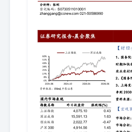
Wind资讯 【宏观策略】 市场分析：通信有色行业领涨
消费行业领涨A股震荡整理市场分析：通信电子行业领涨A
行业专题研究：权益市场加速回暖，经营业绩创近十年新
开支指引，光芯片持续供不应求行业月报：华为定义芯片发
Foundry投建金刚石半导体项目,华为提出半导体韬定律 
业月报：券商板块2026年4月回顾及5月前瞻 行业月报
报：游戏市场延续良好增长，Token调用量持续提升 行
点数据更新】 近期限售股解禁明细沪深港通前十大活跃个股
农村现代化“十五五”规划》，明确了“十五五”时期加快
现代化更好推进中国式现代化建设。 2、《国务院关于对
上海全球资产管理中心建设的若干意见》，提出力争到203
华社，上海市政府，Wind资讯 【宏观策略】 市场分析：通信有色行
50586990zhanggang@ccnew.com） 周二A
得支撑，随后股指企稳回升，盘中通信设备、有色金属、
戏等行业表现较弱，沪指全天基本呈现小幅震荡上行的运行
50.57倍，处于近三年中位数平均水平上方，适合中长期
上方。5月制造业PMI为50.0%，较上月回落0.3个
松的货币政策，政策重点从"压降融资成本"转向"巩固维
企稳、人民币汇率保持基本稳定，政策发力时点可能后置
心预计将更加向提振消费、投资于人、保障民生等领域倾
政策不确定性若消退，市场焦点将重回国内盈利主线。当