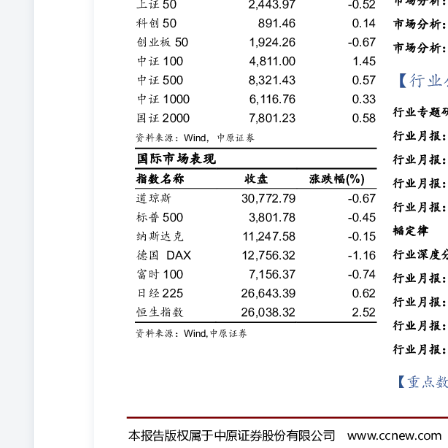
结束的线索尚未出现。调整更多是行情内部的阶段性消化
注宏观经济数据、海外流动性变化以及政策动向。短线建
市场分析：传媒软件行业领涨A股小幅整理2026-06-01 （张刚S0730
场冲高遇阻、小幅震荡整理，早盘股指平开后震荡上行，盘
开发、煤炭以及IT服务等行业表现较好；半导体、元件
理的运行特征。当前上证综指与创业板指数的平均市盈率分别
期布局。两市周一成交金额28970亿元，处于近三年日均成交
点，连续第二个月回落且弱于季节性。央行已明确全年将继
维持低位运行，预计下半年货币政策不具备转向收紧的条
置。财政政策方面，优化财政支出结构是今年的重要着力
倾斜。伴随油价稳步回落，地缘风险对A股的冲击已明显
当前A股已进入盈利驱动上行阶段、中长期向好趋势不变
化，而非趋势性反转。预计上证指数维持震荡整理的可能
建议关注软件开发、IT服务、传媒以及煤炭等行业的投资机会
S0730511010001021-50586990zhanggang
沪指在4112点附近遭遇阻力，午后股指震荡回落，盘中
航天装备以及军工电子等行业表现较弱，沪指全天基本呈
为16.78倍、52.67倍，处于近三年中位数平均水平上
量中位数区域上方。4月份，规模以上工业增加值同比增长4.
其中对美国出口同比上升11.31%，展现较强韧性。5
条和制造业的盈利预期，同时也为后续科技产业链的供应
动，而非跨行业外溢至传统板块。主流资金仅在AI科技