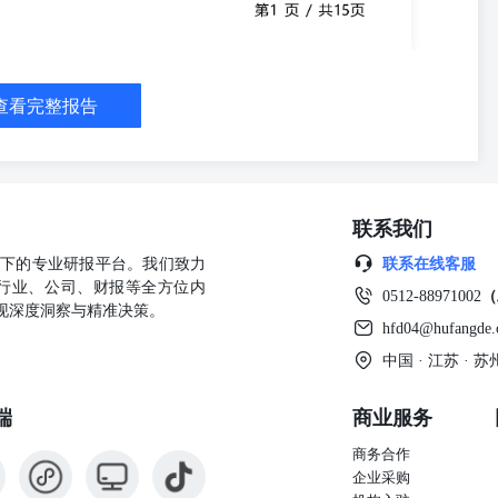
动性变化以及政策动向。短线建议关注电力、消费、金融以及煤炭等行
-28 （张刚S0730511010001021-
股市场探底回升、小幅震荡上行，早盘股指低开后震荡回落，盘中沪指在4055点附近获
稀土以及玻璃玻纤等行业表现较好；贵金属、白酒、证券以及影视院线
查看完整报告
前上证综指与创业板指数的平均市盈率分别为16.77倍、51.78倍，
四成交金额29876亿元，处于近三年日均成交量中位数区域上方。4月
%，生产端保持平稳。4月出口同比上升14.10%，其中对美国出口同比上
取得初步成果。这一积极进展有望改善市场对出口链条和制造业的盈利预
素。当前市场的主流资金在科技行业内部快速轮动，而非跨行业外溢至
联系我们
核心科技主线地位依然稳固。预计上证指数维持震荡整理的可能性较
向。短线建议关注通信设备、半导体、消费电子以及玻璃玻纤等行业的
公司旗下的专业研报平台。我们致力
联系在线客服
刚S0730511010001021-50586990zhanggang@ccnew.com）
行业、公司、财报等全方位内
0512-88971002
（
荡上行，盘中沪指在4153点附近遭遇阻力，随后股指震荡回落，盘中
现深度洞察与精准决策。
金属、机器人、IT服务以及石油石化等行业表现较弱，沪指全天基本呈
hfd04@hufangde
均市盈率分别为16.97倍、52.15倍，处于近三年中位数平均水平上
中国 · 江苏 ·
处于近三年日均成交量中位数区域上方。4月份，规模以上工业增加值同比
比上升14.10%，其中对美国出口同比上升11.31%，展现较强韧性。5
端
商业服务
改善市场对出口链条和制造业的盈利预期，同时也为后续科技产业链的
行业内部快速轮动，而非跨行业外溢至传统板块。主流资金仅在AI科
商务合作
计上证指数维持震荡整理的可能性较大，密切关注宏观经济数据、海外
企业采购
用事业以及食品饮料等行业的投资机会。 【行业公司】 行业专题研