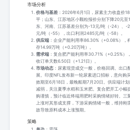
市场分析
价格与基差
：2026年6月1日，尿素主力收盘价1
平；山东、江苏地区小颗粒报价分别下降20元至18
东、河南、江苏基差分别为-13元/吨（-24）、-2
元/吨（-55），出口利润2485元/吨（-58）。
供应端
：企业产能利用率86.30%（+0.08%），
存14.99万吨（+0.20万吨）。
需求端
：复合肥产能利用率30.71%（+0.25%）
收订单天数6.50日（+1.21日）。
市场动态
：尿素现货成交一般，价格回调。出口
展。印度NFL发布新一轮尿素进口招标，意向购买
效期至6月18日，最晚船期7月20日。供应端
减弱，关注夏季水稻和玉米肥。复合肥开工小幅
购谨慎，预计临近终端用肥时采购情绪好转。三
上涨对其形成支撑，下游采购情绪一般，维持刚
故导致原料成本上涨预期。
策略
单边
：震荡