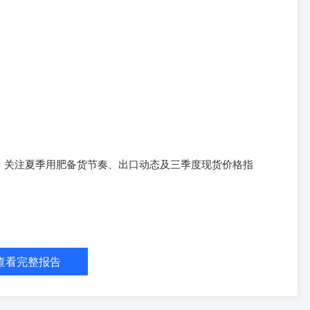
，关注夏季用肥备货节奏、出口动态及三季度现货价格指
3元/吨（+4）；河南小颗粒出厂价报价：1810元/吨（0）；山东地区小颗
/吨（-20）；小块无烟煤970元/吨（+50），山东基差：-13元/吨
吨（-24）；尿素生产利润136元/吨（-55），出口利润2485元/吨
查看完整报告
.30%（0.08%）。样本企业总库存量为92.10万吨（+14.45），港口样本
-01，复合肥产能利用率30.71%（+0.25%）；三聚氰胺产能利用率为
（+1.21）。 尿素现货成交一般，现货价格回调。出口配额消息虽落地，但细
展。5月27日，印度NFL发布新一轮尿素进口招标，意向购买西海岸