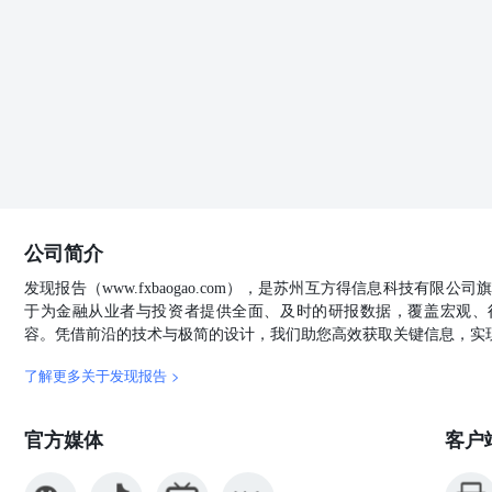
90万吨东海岸80万吨。6月8日截标，有效期至6月18
体维持同比高位水平。需求端农业需求暂时减弱，关注夏
车检修状态，中部地区部分因夏季肥补仓及秋季肥排产负
胺开工下降，三聚氰胺终端进入消费淡季，三胺价格继续
采购情绪一般，三胺对原料尿素维持刚需采购。厂内库存
期。后续持续关注夏季用肥备货节奏、出口动态及三季度现货
无 风险国内出口政策变动、农需跟进情况、下游采购节奏
构..............................................................................
量........................................................................
率......................................................................
公司简介
润.......................................................................
单..........................................................................
发现报告（www.fxbaogao.com），是苏州互方得信息科技有限
单......................................................................
于为金融从业者与投资者提供全面、及时的研报数据，覆盖宏观、
格..........................................................................
容。凭借前沿的技术与极简的设计，我们助您高效获取关键信息，实
格...............................................................................
差.................................................................................
了解更多关于发现报告 >
基差................................................................................
素主力合约收盘价...................................................................
官方媒体
客户
价差................................................................................
9价差...............................................................................
9-1价差..............................................................................