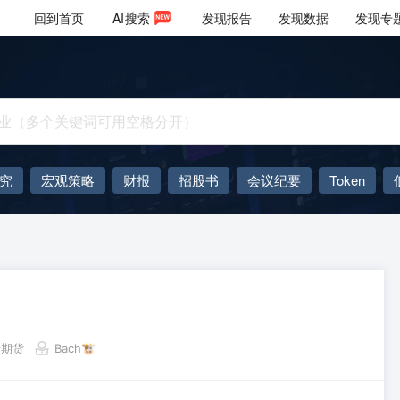
回到首页
AI
搜索
发现报告
发现数据
发现专
究
宏观策略
财报
招股书
会议纪要
Token
AIGC
大模型
泰期货
Bach🐮