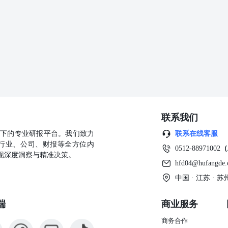
日，最晚船期7月20日。当前尿素供应端计划内检修推进，开工波动较小，整
季水稻用肥与玉米肥。复合肥开工小幅提升，东北、西北装置多进入停
荷提升，下游采购谨慎，预计临近终端用肥，采购情绪或好转。三聚氰
松动，但尿素价格企稳上涨，对三胺价格形成一定支撑，当前三胺下游
继续累积，港口库存小幅波动。山西煤矿事故发生，原料成本有上涨预
价格指导价。 策略 单边：震荡跨期：UR09-01逢低正套跨品种：
 目录 一、尿素基差结
........................................................3二、尿素产
....................................................................4三、尿素生产利润与开工
...................................................4四、尿素外盘价格与出口利
联系我们
...............................................5五、尿素下游开工与订
..................................................7六、尿素库存与仓
公司旗下的专业研报平台。我们致力
联系在线客服
.............................................................7 图表 图1：山东尿素小颗粒价
行业、公司、财报等全方位内
0512-88971002
（
..............................................................................3图2：河南尿素小颗粒价
现深度洞察与精准决策。
.........................................................................3图3：河南基
hfd04@hufangde
...........................................................................................3图4：河南
中国 · 江苏 ·
............................................................................................3图5：尿
.....................................................................................3图6：1-5
端
商业服务
...............................................................................................3图7：5-
................................................................................................4图8：
商务合作
.................................................................................................4图