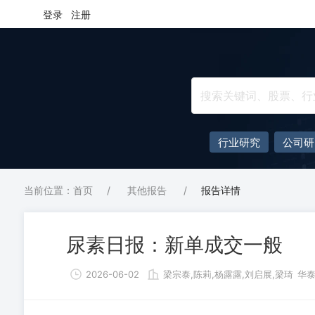
登录
注册
行业研究
公司研
当前位置：首页
/
其他报告
/
报告详情
尿素日报：新单成交一般
2026-06-02
梁宗泰,陈莉,杨露露,刘启展,梁琦
华