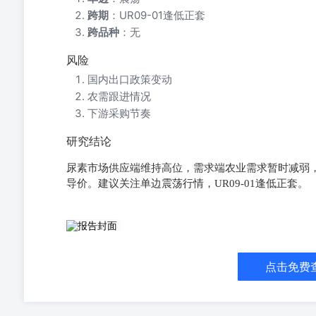
跨期
：UR09-01逢低正套
跨品种
：无
风险
国内出口政策变动
农需跟进情况
下游采购节奏
研究结论
尿素市场供应端维持高位，需求端农业需求暂时减弱
导价。建议关注单边震荡行情，UR09-01逢低正套。
市场分析 价格与基差：2026-06-01，尿素主力收盘183
粒报价：1820元/吨（-20）；江苏地区小颗粒报价：1820元
（-24）；河南基差：-23元/吨（-44）；江苏基差：-13元/
点击免费
（-58）。 供应端：截至2026-06-01，企业产能利用率86
库存量为14.99万吨（+0.20）。 需求端：截至2026-06
55.47%（-4.41%）；尿素企业预收订单天数6.50日
则暂未敲定，未对现货流向形成影响，关注后续出口细则进