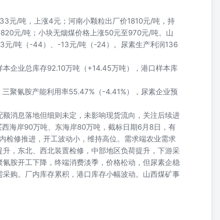
833元/吨，上涨4元；河南小颗粒出厂价1810元/吨，持
20元/吨；小块无烟煤价格上涨50元至970元/吨。山
3元/吨（-44）、-13元/吨（-24）。尿素生产利润136
样本企业总库存92.10万吨（+14.45万吨），港口样本库
，三聚氰胺产能利用率55.47%（-4.41%），尿素企业预
配额消息落地但细则未定，未影响现货流向，关注后续进
西海岸90万吨、东海岸80万吨，截标日期6月8日，有
计划内检修推进，开工波动小，维持高位。需求端农业需求
提升，东北、西北装置检修，中部地区负荷提升，下游采
聚氰胺开工下降，终端消费淡季，价格松动，但尿素企稳
需采购。厂内库存累积，港口库存小幅波动。山西煤矿事