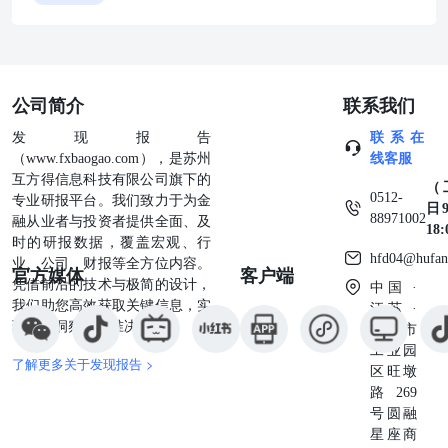
银行、财务顾问或金融产品等相关服务。本公司的资产管理
部门可能独立做出与本报告中意见或建议不一致的投资决策。
售或购买证券或其他投资标的要约或邀请。在任何情况下，
任何个人的投资建议。任何形式的分享证券投资收益或者分
均为无效。投资者应结合自己的投资目标和财务状况自行判
公司简介
联系我们
并自行承担风险，我公司及雇员对投资者使用本报告及其内
律责任。 证券投资咨询业务的说明 本公司具备中国证监会
发现报告
联系在
投资咨询，是指从事证券投资咨询业务的机构及其投资咨询
（www.fxbaogao.com），是苏州
线客服
客户提供证券投资分析、预测或者建议等直接或者间接有偿
互方得信息科技有限公司旗下的
（
客户委托，提供证券投资咨询服务；举办有关证券投资咨询
0512-
专业研报平台。我们致力于为金
日9
刊上发表证券投资咨询的文章、评论、报告，以及通过电台
88971002
融从业者与投资者提供全面、及
18
投资咨询服务；通过电话、传真、电脑网络等电信设备系统
时的研报数据，覆盖宏观、行
监会认定的其他形式。 发布证券研究报告是证券投资咨询业
hfd04@hufan
业、公司、财报等全方位内容。
官方媒体
客户端
证券投资咨询机构对证券及证券相关产品的价值、市场走势
凭借前沿的技术与极简的设计，
中国 ·
证券估值、投资评级等投资分析意见，制作证券研究报告，并
我们助您高效获取关键信息，实
江苏 ·
济研究所 深圳深圳市福田区福华一路125号国信金融大厦36层邮编：
现深度洞察与精准决策。
苏州市
82130833 上海上海浦东民生路1199弄证大五道口广场1号楼1
工业园
金融大街兴盛街6号国信证券9层邮编：100032
了解更多关于发现报告 >
区旺墩
路269
号圆融
星座商