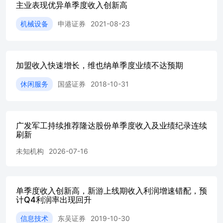
主业表现优异单季度收入创新高
AI收入人民币6.5亿元（25Q3/Q4为3/3.4亿）。26年3月
们预计可灵全年收入可达5亿美元。收入结构方面，我们预计可
机械设备
申港证券
2021-08-23
60%，C端订阅收入占比约为40%；整体海内外收入拆分比例
占比高于国内。 投资建议：维持“优于大市”评级 公司业绩稳
业，AI视频产品可灵进展。考虑到直播业务表现弱以及宏观压
28年经调整利润164/195/220亿元（调整-2%/-1%/-%）
加盟收入快速增长，维也纳单季度业绩不达预期
政策及监管风险，宏观经济恢复较慢的风险，短视频竞争格
险，不同业务在商业发展中博弈的风险，估值的风险。 免责声
休闲服务
国盛证券
2018-10-31
采用的数据均来自合规渠道；分析逻辑基于作者的职业理解
独立、客观、公正，结论不受任何第三方的授意或影响；作
报告所提供的具体建议或所表述的意见直接或间接收取任何报
由国信证券股份有限公司（已具备中国证监会许可的证券投
广发军工持续推荐隆达股份单季度收入及业绩纪录连续
归国信证券股份有限公司（以下简称“我公司”）所有。本报
刷新
会因接收人收到本报告而视其为客户。未经书面许可，任何
未知机构
2026-07-16
复制或传播。任何有关本报告的摘要或节选都不代表本报告
向客户发布的本报告完整版本为准。 本报告基于已公开的资
资料及信息的完整性、准确性。本报告所载的信息、资料、
公开发布当日的判断，在不同时期，我公司可能撰写并发布
单季度收入创新高，新游上线期收入利润增速错配，预
一致的报告。我公司不保证本报告所含信息及资料处于最新
计Q4利润率出现回升
和修订有关信息及资料，投资者应当自行关注相关更新和修
持有本报告中所提到的公司所发行的证券并进行交易，还可
信息技术
东吴证券
2019-10-30