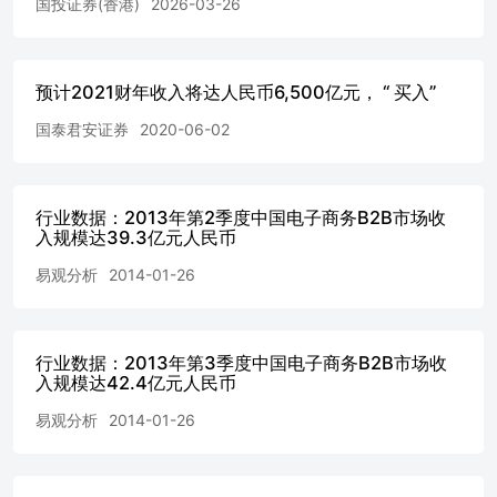
国投证券(香港)
2026-03-26
储备算力。 经调整净利润33.7亿元，经调整利润率同比下降4pc
比+0.3pct。26Q1研发费用36.2亿，同比+10%，研发费率同比
33.7亿元，同比-26%。经调整利润率10%，同比下降4pct，环
国内收入325.54亿元，同比增长4%；国内经营利润30.93亿
预计2021财年收入将达人民币6,500亿元， “ 买入”
11.62亿元，同比下降12%，海外经营亏损0.31亿元，经营利润
国泰君安证券
2020-06-02
告收入下降主要受到巴西持续影响。 资料来源：公司公告、
源：公司公告、国信证券经济研究所整理 资料来源：公司公
来源：公司公告、国信证券经济研究所整理 运营：DAU同比+1% 
亿，同比+9%，环比+4%。DAU4.13亿，同比+1%，环比+
行业数据：2013年第2季度中国电子商务B2B市场收
贴电商商家 直播电商：26Q1收入同比增长6%。26Q1，其他
入规模达39.3亿元人民币
亿元，同比+16%，环比-11%。我们测算其中电商佣金收入49
易观分析
2014-01-26
佣以任务激励方式分阶段返还、商家持续补贴影响，电商佣
势以及宏观压力下，我们预计26Q2公司电商收入同比持平。
济研究所整理 资料来源：公司公告、国信证券经济研究所整理 
26Q1，广告收入196.4亿元，同比+9.3%。拆分类型来看，
行业数据：2013年第3季度中国电子商务B2B市场收
商营销（内循环）收入同比高个位数增长，贡献线上营销收
入规模达42.4亿元人民币
（外循环）收入同比增长10%左右，主要由短剧为主的内容
是AI工具类行业）拉动。我们预计26Q2线上营销收入增速
易观分析
2014-01-26
响电商营销收入增速。 直播收入同比下降13%。26Q1，直播收入
比-12%。公司治理动作对收入影响。 资料来源：公司公告
源：公司公告、国信证券经济研究所整理 可灵：增长亮眼，单季度