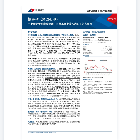
优于大市 主业预计受到宏观扰动，可灵单季度收入达6.5亿人
财报点评 互联网·互联网Ⅱ 收入同比增长3.4%，经调整利润同
26Q1，公司营业收入337亿元，同比+3.4%，环比-14.8%。毛利率
比-4.3pct。拆分来看，毛利率下降主要系AI投入，带宽服
投入主要在可灵以及业务提效，Capex来看，2026年全年资
已投入120亿元，主要为提前储备算力。经调整净利润33.7亿
26Q1公司销售费率30.6%，同比+0.3pct。26Q1研发费用36
+1pct。26Q1公司经调整净利润为33.7亿元，同比-26%。经
比下降3.8pct。 证券分析师：张伦可证券分析师：陈淑媛0755-819
60375431zhanglunke@guosen.com.cnchenshuyuan@guosen.com
投资评级优于大市(维持)合理估值70.00-93.00港元收盘价44
194662/164655百万港元52周最高价/最低价92.60/41.92港
分地区来看：1）国内收入325.54亿元，同比增长4%；国内经
9.5%；2）海外收入11.62亿元，同比下降12%，海外经营亏损0
比下降5pct。海外广告收入下降主要受到巴西持续影响。 
家。1）直播电商：26Q1收入同比增长6%。26Q1，其他业务
元，同比+16%，环比-11%。我们测算其中电商佣金收入49.
以任务激励方式分阶段返还、商家持续补贴影响，电商佣金
以及宏观压力下，我们预计26Q2公司电商收入同比持平。2）广
广告收入196.4亿元，同比+9.3%。拆分类型来看，测算国