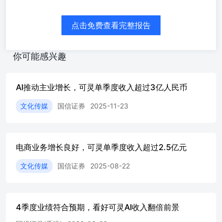
（内循环）收入同比高个位数增长，贡献线上营销收入大盘
环）收入同比增长10%左右，主要由短剧为主的内容消费、生
具类行业）拉动。我们预计26Q2线上营销收入增速略有下降
点击免费查看完整报告
营销收入增速。3）直播收入同比下降13%。26Q1，直播收入84
比-12%。公司治理动作对收入影响。 资料来源：Wind、国
告 《快手-W（01024.HK）-可灵单季度收入达3.4亿元，26年加
你可能感兴趣
手-W（01024.HK）-AI推动主业增长，可灵单季度收入超过3亿
W（01024.HK）-OpenAI发布SoraAPP，AIGC需求加速增长》—
W（01024.HK）-OpenAI发布SoraAPP，AIGC需求加速增长》—
AI推动主业增长，可灵单季度收入超过3亿人民币
W（01024.HK）深度报告-AI焕新公司成长新篇章，可灵跻身全
08 可灵：增长亮眼，单季度收入达到6.5亿。26Q1可灵AI收入人民币
文化传媒
国信证券
2025-11-23
亿）。26年3月，可灵ARR近5亿美元。在此趋势下，我们预
结构方面，预计可灵B端API服务收入占比约为60%，C端订
入拆分比例约为7:3，海外市场的C端订阅收入占比高于国内。
电商业务增长良好，可灵单季度收入超过2.5亿元
级。公司业绩稳健，建议持续关注：AI持续赋能主业，AI视
表现弱以及宏观压力，下调公司盈利预测，预期26-28年经调整利润
文化传媒
国信证券
2025-08-22
整-2%/-1%/-%）。继续维持“优于大市”评级。 风险提示
的风险，短视频竞争格局恶化的风险，销售费率提升的风险等
3.4%，经调整利润同比下降26%，受到AI投入影响 营业收入同
337亿元，同比+3.4%，环比-14.8%。毛利率51.2%，同比-3.4
4季度业绩符合预期，看好可灵AI收入翻倍前景
率下降主要系AI投入，带宽服务器、物业设备折旧摊销成本
效，Capex来看，2026年全年资本开支计划为260亿元，其