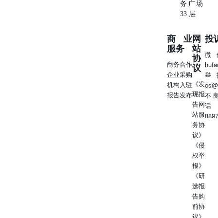
务广场
33 层
商业
网
投
服务
站
微
协
商务合作
huf
议
企业采购
举
《发
机构入驻
cs@
现报
报告发布
不
告网
话
站服
889
务协
议》
《侵
权举
报》
《研
选报
告购
前协
议》