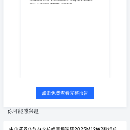
较26M5W3的28家进一步增加，显示本周广告投放强度继续
上行，618大促预热进一步带动互联网平台及快消品牌投放
需求释放。 广告主结构方面：互联网板块延续活跃，淘
宝、天猫、淘宝直播、京东均有露出，其中淘宝+天猫合计
投放时长占比近10%，核心电商平台围绕618大促持续预
热，平台广告投放保持一定强度。 生活日用品板块维持高
活跃度，本周主要投放品牌包括乐奇AI眼镜、德宝、卡拉
羊、金纺、滴露、且初卸妆膏、凡士林、清扬、百雀羚、薇
诺娜、欧莱雅、修丽可等，其中德宝、乐奇AI眼镜等投放
时长占比均约10%，显示在618前夕，日化护理、美妆修
护、智能硬件及家庭消费品品牌持续加大曝光。 食品饮料
板块显著活跃，农夫山泉投放时长占比约15%，谷维多占比
超10%，三得利乌龙茶、景田、OLLY、梦龙、奥利奥等品
牌露出，饮料、乳制品及休闲食品仍为重点投放方向。 医
药保健板块中斯维诗持续投放；教育板块中一树音再次投
点击免费查看完整报告
放；此外G’day旅游宣传广告小规模投放。 风险提示：以上
数据仅代表采样点草根调研结果，可能存在统计偏差。
你可能感兴趣
中信证券传媒分众传媒草根调研2025M12W2数据总