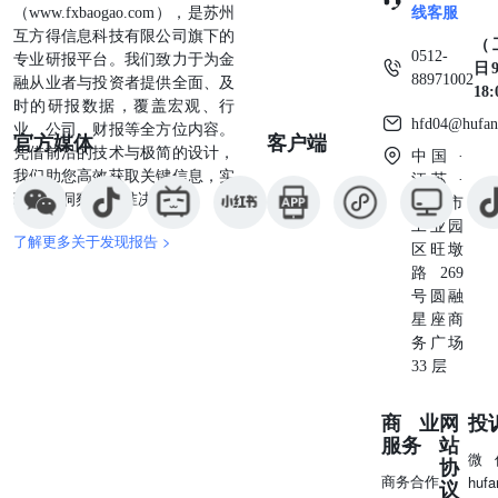
（www.fxbaogao.com），是苏州
线客服
互方得信息科技有限公司旗下的
（
0512-
专业研报平台。我们致力于为金
日9
88971002
融从业者与投资者提供全面、及
18
时的研报数据，覆盖宏观、行
hfd04@hufan
业、公司、财报等全方位内容。
官方媒体
客户端
凭借前沿的技术与极简的设计，
中国 ·
我们助您高效获取关键信息，实
江苏 ·
现深度洞察与精准决策。
苏州市
工业园
了解更多关于发现报告 >
区旺墩
路269
号圆融
星座商
务广场
33 层
商业
网
投
服务
站
微
协
商务合作
huf
议