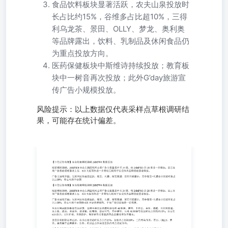
食品饮料板块显著活跃，农夫山泉投放时
长占比约15%，谷维多占比超10%，三得
利乌龙茶、景田、OLLY、梦龙、奥利奥
等品牌露出，饮料、乳制品及休闲食品仍
为重点投放方向。
医药保健板块中斯维诗持续投放；教育板
块中一树音再次投放；此外G’day旅游宣
传广告小规模投放。
风险提示：以上数据仅代表采样点草根调研结
果，可能存在统计偏差。
根据草根调研，26M5W4分众上海四张网去重广告主数量提
升至34家，较26M5W3的28家进一步增加，显示本周广告投
放强度继续上行，618大促预热进一步带动互联网平台及快
消品牌投放需求释放。 广告主结构方面：互联网板块延续
活跃，淘宝、天猫、淘宝直播、京东均有露出，其中淘宝
+天猫合计投放时长占比近10%，核心电商平台围 【中信证
券传媒】分众传媒草根调研26M5W4数据总结 根据草根调
研，26M5W4分众上海四张网去重广告主数量提升至34家，