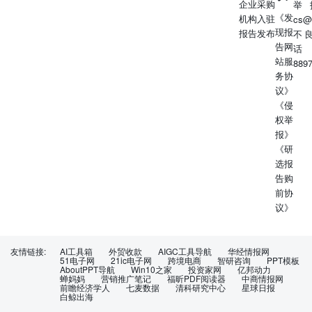
企业采购
举
《发
机构入驻
cs@
现报
报告发布
不
告网
话
站服
889
务协
议》
《侵
权举
报》
《研
选报
告购
前协
议》
友情链接:
AI工具箱
外贸收款
AIGC工具导航
华经情报网
51电子网
21ic电子网
跨境电商
智研咨询
PPT模板
AboutPPT导航
Win10之家
投资家网
亿邦动力
蝉妈妈
营销推广笔记
福昕PDF阅读器
中商情报网
前瞻经济学人
七麦数据
清科研究中心
星球日报
白鲸出海