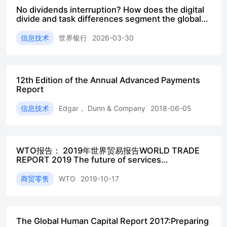
No dividends interruption? How does the digital
divide and task differences segment the global
influence of GenAI (English) 2026
信息技术
世界银行
2026-03-30
12th Edition of the Annual Advanced Payments
Report
信息技术
Edgar， Dunn & Company
2018-06-05
WTO报告： 2019年世界贸易报告WORLD TRADE
REPORT 2019 The future of services
trade（232P）
商贸零售
WTO
2019-10-17
The Global Human Capital Report 2017:Preparing