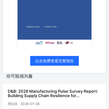
Introduction.............................................................................
Agentic AI: an Explainer............................................................
Defining Agentic
AI.......................................................................................
Sociotechnical
System.................................................................................
Development...........................................................................
Emerging
Opportunities..........................................................................
Emerging
Risks.....................................................................................
Ensuring Adoption of AI Agents is Safe and Trusted: An Overview.....
点击免费查看完整报告
Member Regulator Remits............................................................
5. Potential future developments and regulatory considerations...........
Governance
你可能感兴趣
considerations........................................................................
protection and cybersecurity considerations....................................
Consumer Rights and Interests considerations...................................
D&B: 2026 Manufacturing Pulse Survey Report:
6.1 DRCF next
Building Supply Chain Resilience for
Manufacturing Leaders in the Age of Complexity
steps....................................................................................
邓白氏
2026-01-28
(English Edition + Translation) (13
steps for member
pages).pdf_Three Tinkerers Report