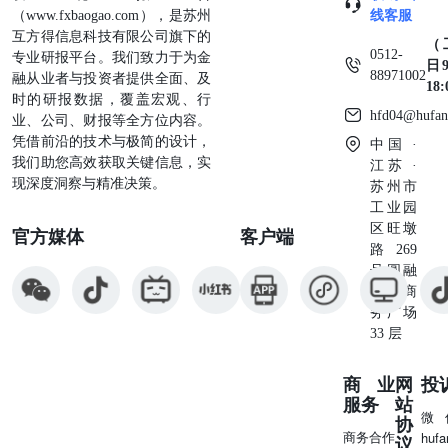
（www.fxbaogao.com），是苏州
线客服
互方得信息科技有限公司旗下的
（
0512-
专业研报平台。我们致力于为金
日9
88971002
融从业者与投资者提供全面、及
18
时的研报数据，覆盖宏观、行
hfd04@hufan
业、公司、财报等全方位内容。
凭借前沿的技术与极简的设计，
中国 ·
我们助您高效获取关键信息，实
江苏 ·
现深度洞察与精准决策。
苏州市
工业园
区旺墩
官方媒体
客户端
路269
号圆融
星座商
务广场
33 层
商业
网
投
服务
站
微
协
商务合作
huf
议