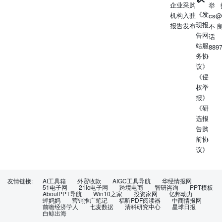
企业采购
举
《发
机构入驻
cs@
现报
报告发布
不
告网
话
站服
889
务协
议》
《侵
权举
报》
《研
选报
告购
前协
议》
友情链接:
AI工具箱
外贸收款
AIGC工具导航
华经情报网
51电子网
21ic电子网
跨境电商
智研咨询
PPT模板
AboutPPT导航
Win10之家
投资家网
亿邦动力
蝉妈妈
营销推广笔记
福昕PDF阅读器
中商情报网
前瞻经济学人
七麦数据
清科研究中心
星球日报
白鲸出海