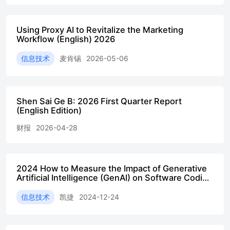
regulators............................................................................
us..........................................................................................
Executive summary This paper serves as a forward-looking explo
Using Proxy AI to Revitalize the Marketing
regulatory frameworkscan help realise the opportunities of this te
Workflow (English) 2026
way. Published by theDigital Regulation Cooperation Forum (D
and Markets Authority(CMA), Financial Conduct Authority (FCA
信息技术
麦肯锡
2026-05-06
Office (ICO), and Ofcom—thedocument aims to inform and foste
emphasises that regulation Defining Agentic AI Agentic AI represen
as an agent that acts on behalf of users. Unlikestandard generativ
creates outputs, agentic systems can assessgoals, plan workflows,
Shen Sai Ge B: 2026 First Quarter Report
(English Edition)
impact real-world environments andinteract with people or other 
the following layers: (1) the coretechnical system (individual AI 
财报
2026-04-28
communication), (2) the externalenvironment (other software syst
actions take effect, and, as Emerging Opportunities and Risks Th
opportunities and risks for consumers and the economy. Interms o
benefit significantly, for example from agents that wouldhandle "l
2024 How to Measure the Impact of Generative
renewing policies),potentially reducing friction andimproving acce
Artificial Intelligence (GenAI) on Software Coding
and Unit Testing Research Report (English)
potentially realise significant productivity gains in bothcustomer 
信息技术
凯捷
2024-12-24
internal operations (back office), such as automated Agentic AI, ho
the whole range of risks that apply to AI morebroadly and are cov
might be increased in the case of agentic AI,and indeed there may 
Delegating a task to an agent comes with thepossibility that it mig