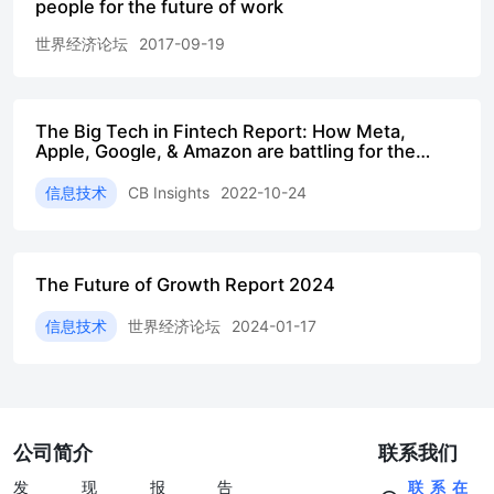
people for the future of work
世界经济论坛
2017-09-19
The Big Tech in Fintech Report: How Meta,
Apple, Google, & Amazon are battling for the
future of financial services
信息技术
CB Insights
2022-10-24
The Future of Growth Report 2024
信息技术
世界经济论坛
2024-01-17
公司简介
联系我们
发现报告
联系在