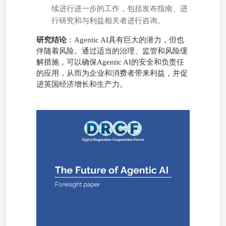
续进行进一步的工作，包括发布指南、进
行研究和与利益相关者进行咨询。
研究结论
：Agentic AI具有巨大的潜力，但也
伴随着风险。通过适当的治理、监管和风险缓
解措施，可以确保Agentic AI的安全和负责任
的应用，从而为企业和消费者带来利益，并促
进英国经济增长和生产力。
Foresight paper Publication date:31March2026 This paper aims to
our stakeholders. It should not betaken as an indication of current
member regulators of the This paper draws some insight from th
for views on AgenticAI, and the DRCF would like to acknowledge a
contributions. Contents
Contents..................................................................................
Defining Agentic
AI......................................................................................
Opportunities and
Risks...............................................................................
Agentic AI is Safe and Trusted....................................................