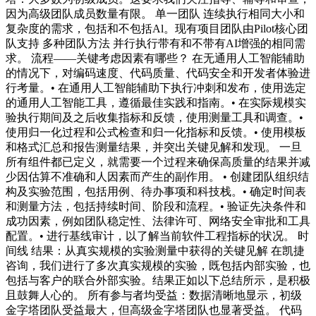
因为高级团队成员数量有限。 单一团队 连续执行相同大小和
复杂度的需求，包括和不包括Al。现有项目团队由Pilot核心团
队支持 多种团队方法 并行执行带有和不带有AI增强的相同需
求。 流程——关键考虑因素有哪些？ 在无通用人工智能辅助
的情况下，对编码速度、代码质量、代码安全和开发者体验进
行考量。• 在通用人工智能辅助下执行冲刺和发布，使用选定
的通用人工智能工具，遵循最佳实践和指南。• 在实际规模实
验执行期间及之后收集指标和反馈，使用测量工具和调查。•
使用归一化过程和公式检查和归一化指标和反馈。• 使用模板
和格式汇总和报告测量结果，并突出关键见解和发现。 一旦
所有组件都已定义，就需要一个过程来确保高质量的结果并减
少因估算不准确和人因素而产生的副作用。 • 创建团队组织结
构及实验范围，包括用例、待办事项和科技栈。• 确定时间表
和测量方法，包括持续时间、阶段和流程。• 验证先决条件和
成功因素，例如团队稳定性、法律许可、网络安全审批和工具
配置。• 进行基线审计，以了解当前软件工程指标的状况。 时
间线 结果：从真实规模的实验测量中获得的关键见解 在凯捷
咨询，我们进行了多次真实规模的实验，既包括内部实验，也
包括与客户的联合外部实验。结果正如以下总结所示，是积极
且鼓舞人心的。 所有参与者均受益：数据清晰地显示，初级
金字塔团队受益最大，但高级金字塔团队也显著受益。 代码