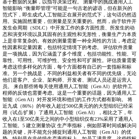
基于数据的见解，以指导决策过程。 测量中的挑战通用人工
智能影响 “衡量即管理”可能是一句古老的谚语，但在新兴的
范式下，即生成式人工智能正在展开的范式下，这句话仍然适
用。实施固然重要，但测量是至关重要的。然而，由于软件开
发生命周期（SDLC）中开发工作的多方面性质、所发生的动
态和演变环境以及其固有的主观性和无形性，衡量生产力本质
上是非常复杂的。有效的测量需要一种全局性的方法，考虑定
性因素和定量因素，包括特定情境下的考虑。 评估软件质量
是一项挑战，因为它涵盖了多个维度，包括功能性、性能、可
靠性、可用性、可维护性、安全性和可扩展性。评估质量需要
考虑这些多样化的方面，每个方面都有自己的一套指标和标
准。另一个挑战是，不同的利益相关者有不同的优先级，无论
他们是客户、企业、架构师、开发者、测试人员还是运营人
员。 来自那些将每天使用通用人工智能（Gen AI）的软件工
程师的反馈也需要考虑。这是一个重要的话题，因为通用人工
智能（Gen AI）对开发环境和他们的工作方式都有影响。 将
近九成（86%）的年收入超过500亿美元的的大型组织已经采
用（试点/扩展）了通用人工智能（Gen AI），相比之下，年
收入在1至50亿美元之间的中小型组织仅有23%采用了通用人
工智能。5 建立测量协议 生产率指标，例如部署时间或解决问
题的关键，并不能充分捕捉到通用人工智能（Gen AI）的优
势。特别是在非传统生产率指标上，如员工满意度，这些指标