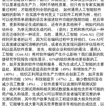
可以显著提高生产力，同时不牺牲质量。但只有当专家实施测
量过程时，才能感受到全部的益处。 如何通用人工智能软件
编程的影响？ 在实践中有何意义？以软件工程师为例，他们
可以使用简单易懂的语言来描述软件功能的预期功能，然后审
查、更新和验证生成的输出。还有许多其他例子，例如代码自
动补全、为单元测试生成代码、（逆向）文档和将代码从一种
语言迁移到另一种语言。当然，通用人工智能（Gen AI）已经
得到开发者的认可，因为它在编码过程中支持他们。Gen AI可
以直接建议编写清晰的代码，或者在其发现问题时评估现有代
码以提高软件质量。 首先，根据企业和组织的看法，通用人
工智能（Gen AI）将对软件编程产生什么影响？我们最新的凯
捷研究学院报告1报告显示，61%的组织将推动更创新的工
作，如开发新的软件功能和服务，视为生成式人工智能的主要
益处。紧随其后的是提高软件质量（49%）和增加生产力
（40%）。组织正利用这些生产力增长在创新工作，如开发新
的软件功能（50%）和技能提升（47%）上。极少数组织旨在
减少员工数量（4%）。2 软件质量可以追溯到早期测试阶
段，此时单元测试用例和相关测试数据集未能包含所有可能的
用户输入和场景。生成式AI可以帮助开发者编写更完整的单
元测试用例，其中用户故事为提示工程提供最大相关性的背
景。它能够生成大量与真实世界数据非常相似的合成信息，以