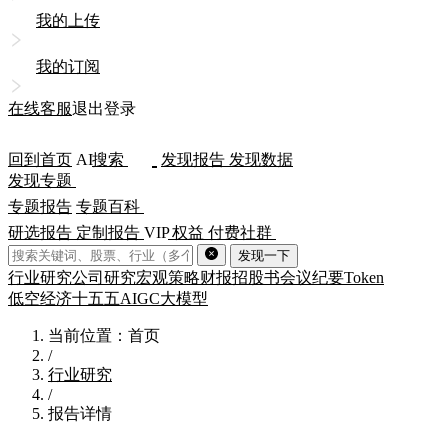
我的上传
我的订阅
在线客服
退出登录
回到首页
AI
搜索
发现报告
发现数据
发现专题
专题报告
专题百科
研选报告
定制报告
VIP
权益
付费社群
发现一下
行业研究
公司研究
宏观策略
财报
招股书
会议纪要
Token
低空经济
十五五
AIGC
大模型
当前位置：首页
/
行业研究
/
报告详情