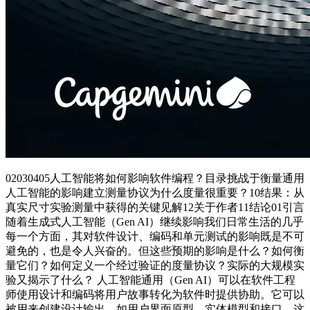
02030405人工智能将如何影响软件编程？目录挑战于衡量通用
人工智能的影响建立测量协议为什么度量很重要？10结果：从
真实尺寸实验测量中获得的关键见解12关于作者11结论01引言
随着生成式人工智能（Gen AI）继续影响我们日常生活的几乎
每一个方面，其对软件设计、编码和单元测试的影响既是不可
避免的，也是令人兴奋的。但这些预期的影响是什么？如何衡
量它们？如何定义一个经过验证的度量协议？实际的大规模实
验又揭示了什么？ 人工智能通用（Gen AI）可以在软件工程
师使用设计和编码将用户故事转化为软件时提供协助。它可以
被用来创建设计输出，如用户界面原型、实体模型和接口。这