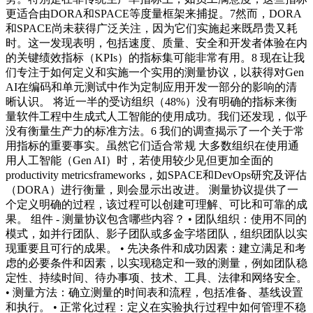
更适合由DORA和SPACE等度量框架来捕捉。7然而，DORA
和SPACE尚未获得广泛关注，因为它们实施起来既昂贵又耗
时。这一发现表明，包括速度、质量、安全和开发者体验在内
的关键绩效指标（KPIs）的指标集可能非常有用。8 现在让我
们专注于如何定义和实施一个实用的测量协议，以获得对Gen
AI在编码和单元测试中作为定制应用开发一部分的影响的清
晰认识。 将近一半的受访组织（48%）没有明确的指标来衡
量软件工程中生成式人工智能的使用成功。我们还发现，似乎
没有衡量生产力的标准方法。6 我们的调查揭示了一个关于常
用指标的重要事实。虽然它们适合常规 大多数组织在使用通
用人工智能（Gen AI）时，若使用较少见但更加全面的
productivity metricsframeworks，如SPACE和DevOps研究及评估
（DORA）进行衡量，则会显示出改进。 测量协议提供了一
个定义明确的过程，该过程可以创建可理解、可比和可靠的成
果。 组件 - 测量协议包含哪些内容？ • 团队组织：使用不同的
模式，如并行团队、影子团队或多金字塔团队，组织团队以实
现重要且可行的成果。 • 先决条件和成功因素：建立满足和考
虑的必要条件和因素，以实现稳定和一致的测量，例如团队稳
定性、持续时间、待办事项、技术、工具、法律和网络安全。
• 测量方法：确立测量的时间表和流程，包括准备、基线设置
和执行。 • 正常化过程：定义在实验执行过程中如何管理不稳