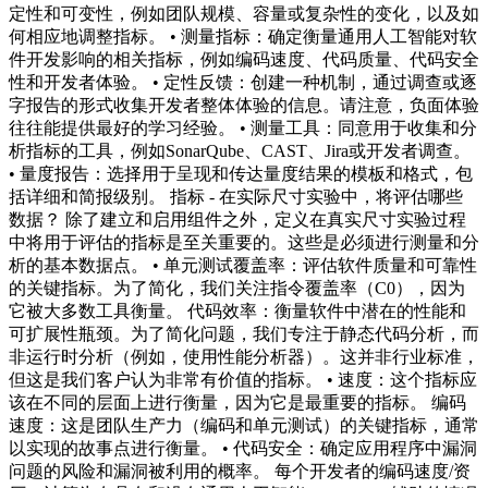
定性和可变性，例如团队规模、容量或复杂性的变化，以及如
何相应地调整指标。 • 测量指标：确定衡量通用人工智能对软
件开发影响的相关指标，例如编码速度、代码质量、代码安全
性和开发者体验。 • 定性反馈：创建一种机制，通过调查或逐
字报告的形式收集开发者整体体验的信息。请注意，负面体验
往往能提供最好的学习经验。 • 测量工具：同意用于收集和分
析指标的工具，例如SonarQube、CAST、Jira或开发者调查。
• 量度报告：选择用于呈现和传达量度结果的模板和格式，包
括详细和简报级别。 指标 - 在实际尺寸实验中，将评估哪些
数据？ 除了建立和启用组件之外，定义在真实尺寸实验过程
中将用于评估的指标是至关重要的。这些是必须进行测量和分
析的基本数据点。 • 单元测试覆盖率：评估软件质量和可靠性
的关键指标。为了简化，我们关注指令覆盖率（C0），因为
它被大多数工具衡量。 代码效率：衡量软件中潜在的性能和
可扩展性瓶颈。为了简化问题，我们专注于静态代码分析，而
非运行时分析（例如，使用性能分析器）。这并非行业标准，
但这是我们客户认为非常有价值的指标。 • 速度：这个指标应
该在不同的层面上进行衡量，因为它是最重要的指标。 编码
速度：这是团队生产力（编码和单元测试）的关键指标，通常
以实现的故事点进行衡量。 • 代码安全：确定应用程序中漏洞
问题的风险和漏洞被利用的概率。 每个开发者的编码速度/资