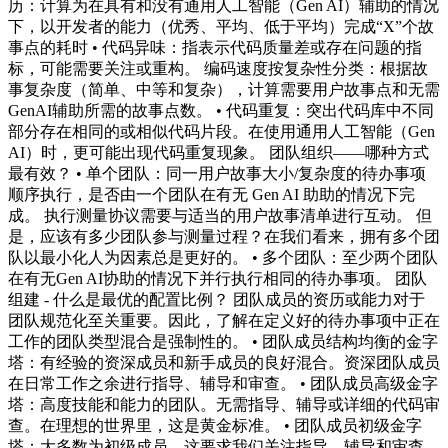
历：计算为在具有和没有通用人工智能（Gen AI）辅助的情况
下，以开发者的能力（优秀、平均、低于平均）完成“X”个故
事点的耗时 • 代码异味：指表示代码质量差或存在问题的指
标，可能需要关注或重构。 编码速度按复杂性分类：根据故
事复杂度（简单、中等和复杂），计算需要用户故事点和无需
GenAI辅助所需的故事点数。 • 代码重复：突出代码库中不同
部分存在相同的或相似代码片段。在使用通用人工智能（Gen
AI）时，更可能出现代码重复现象。 团队组织——哪种方式
最有效？ • 单个团队：同一用户故事大小/复杂度的待办事项
顺序执行，是否由一个团队在有无 Gen AI 助助的情况下完
成。 执行测量协议需要与适当的用户故事清单进行互动。 但
是，应该有多少团队参与测量过程？在我们看来，拥有多个团
队以最小化人为因素总是更好的。 • 多个团队：至少两个团队
在有无Gen AI协助的情况下并行执行相同的待办事项。 团队
组建 - 什么是最优的配置比例？ 团队成员的资历或能力对于
团队规范化至关重要。因此，了解在定义好的待办事项中正在
工作的团队类型混合是强制性的。 • 团队成员结构均衡的金字
塔：有经验的资深成员和新手成员的良好混合。资深团队成员
在日常工作之余进行指导、辅导和审查。 • 团队成员高级金字
塔：高度技能和能力的团队。无需指导、辅导或详细的代码审
查。在理想的世界里，这是黄金标准。 • 团队成员初级金字
塔：大多数为初级成员。这要求我们关注指导、辅导和审查，