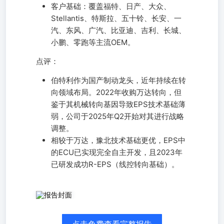
客户基础：覆盖福特、日产、大众、
Stellantis、特斯拉、五十铃、长安、一
汽、东风、广汽、比亚迪、吉利、长城、
小鹏、零跑等主流OEM。
点评：
伯特利作为国产制动龙头，近年持续在转
向领域布局。2022年收购万达转向，但
鉴于其机械转向基因导致EPS技术基础薄
弱，公司于2025年Q2开始对其进行战略
调整。
相较于万达，豫北技术基础更优，EPS中
的ECU已实现完全自主开发，且2023年
已研发成功R-EPS（线控转向基础）。
事件：2月25日，伯特利发布公告，拟收购豫北转向51%的
股份，交易对手方包括峻鸿实业、宁波奉元及前轮投资人。
目标公司估值~22e人民币，本次交易尚需股东会审议&相关