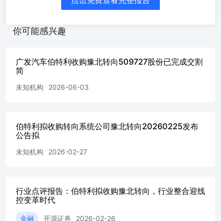
点击免费查看完整报告
主管部门批准。 豫北基本情况：1）业绩：25年豫北营收
32e，同比+5%；净利润1.58e，同比+28.5%；净利率~5% 。
【国金汽车】伯特利推荐：收购豫北转向-20250225 事件：
你可能感兴趣
2月25日，伯特利发布公告，拟收购豫北转向51%的股份，
交易对手方包括峻鸿实业、宁波奉元及前轮投资人。 目标
公司估值~22e人民币，本次交易尚需股东会审议&相关主管
广发汽车伯特利收购豫北转向509727股份已完成交割
部门批准。 豫北基本情况：1）业绩：25年豫北营收32e，
简
同比+5%；净利润1.58e，同比+28.5%；净利率~5% 。 按
22e估值计算，对应25年PE 14x。 2）发展历程：成立于
未知机构
2026-06-03
1969年，由原新乡航空工业中级技术学校改建成立，目前员
工数量~3000人。 3）豫北在国产转向系统供应商中处于头
部位置，2024年豫北各类转向器销量~500万台，根据高工
伯特利拟收购转向系统公司豫北转向20260225发布
智能汽车数据，24年豫北在国内电控助力转向EPS领域市场
公告拟
份额达到5.11%，位居国产供应商第一。 4）客户基础扎
实，目前豫北客户覆盖福特、日产、大众、Stellantis、特斯
未知机构
2026-02-27
拉、五十铃、长安、一汽、东风、广汽、比亚迪、吉利、长
城、小鹏、零跑等主流OEM。 点评：1）伯特利作为国产制
动龙头，近几年持续的在Y轴和Z 轴上进行探索布局。 2022
年收购万达转向，但由于万达是机械转向基因出身，在EPS
行业点评报告：伯特利拟收购豫北转向，行业整合迎线
控变革时代
上技术基础薄弱，25Q2开始公司对万达进行战略调整。 2）
相较于万达，豫北的技术基础要好得多，EPS中的ECU已实
金融
开源证券
2026-02-26
现完全的自主开发、23年R-EPS（线控转向的基础）就已研