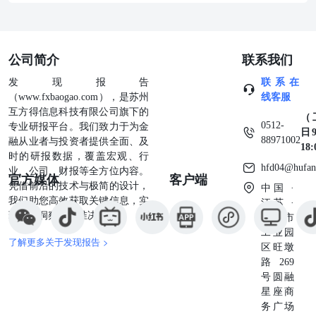
公司简介
联系我们
发现报告
联系在
（www.fxbaogao.com），是苏州
线客服
互方得信息科技有限公司旗下的
（
0512-
专业研报平台。我们致力于为金
日9
88971002
融从业者与投资者提供全面、及
18
时的研报数据，覆盖宏观、行
hfd04@hufan
业、公司、财报等全方位内容。
官方媒体
客户端
凭借前沿的技术与极简的设计，
中国 ·
我们助您高效获取关键信息，实
江苏 ·
现深度洞察与精准决策。
苏州市
工业园
了解更多关于发现报告 >
区旺墩
路269
号圆融
星座商
务广场