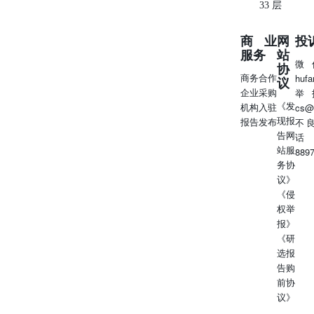
33 层
商业
网
投
服务
站
微
协
商务合作
huf
议
企业采购
举
《发
机构入驻
cs@
现报
报告发布
不
告网
话
站服
889
务协
议》
《侵
权举
报》
《研
选报
告购
前协
议》