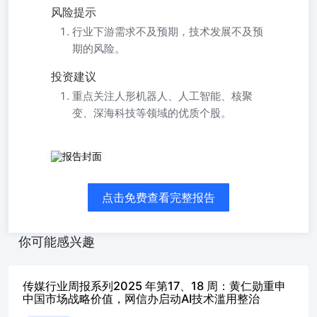
风险提示
行业下游需求不及预期，技术发展不及预
期的风险。
投资建议
重点关注人形机器人、人工智能、核聚
变、深海科技等领域的优质个股。
优于大市证券分析师：杜松阳
wushuang2@guosen.com.cndusongyang@guosen.com.cn《检
测行业跟踪点评-制造业计量首个政策性文件发布，以精准
点击免费查看完整报告
《制造成长周报（第22期）-智元收购上纬新材大部分股
权，丁《机械行业7月投资策略暨半年报前瞻-工程机械数据
平稳向好，《制造成长周报（第21期）-中央财经委员会提
你可能感兴趣
出推动海洋经济发展，字节跳动2年半量产千台机器人》
——2025-07-07《制造成长周报（第20期）-马斯克赞赏
Optimus Gen3团队， 行业研究·行业周报机械设备优于大市·
传媒行业周报系列2025 年第17、18 周：黄仁勋重申
维持证券分析师：吴双0755-819813620755-
中国市场战略价值，网信办启动AI技术滥用整治
81981934S0980519120001S0980524120002联系人：张宇翔