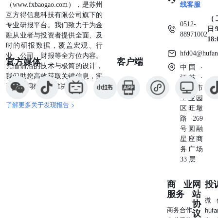
（www.fxbaogao.com），是苏州
线客服
9、商业航天：国内商业航天火箭进步推动卫星组网，海外
互方得信息科技有限公司旗下的
（
卫星应用成果显著，整体产业化进展加速，重点关注【上海
0512-
专业研报平台。我们致力于为金
日9
沪工】【广电计量】【应流股份】。风险提示：行业下游需
88971002
融从业者与投资者提供全面、及
18
求不及预期，技术发展不及预期的风险。重点公司盈利预测
时的研报数据，覆盖宏观、行
及投资评级公司公司投资收盘价总市值EPSPE代码名称评级
hfd04@hufan
业、公司、财报等全方位内容。
官方媒体
客户端
（元）（亿元）2024A2025E2024A2025E688017.SH绿的谐
凭借前沿的技术与极简的设计，
中国 ·
波优于大市128.892360.330.50388255603728.SH鸣志电器优
我们助您高效获取关键信息，实
江苏 ·
于大市59.032470.190.32318185300124.SZ汇川技术优于大市
现深度洞察与精准决策。
苏州市
65.191,7571.602.014132003021.SZ兆威机电优于大市
工业园
114.182740.941.11121103002979.SZ雷赛智能暂无
了解更多关于发现报告 >
区旺墩
43.371360.650.866750601100.SH恒立液压优于大市
路269
76.401,0241.872.114136002779.SZ中坚科技优于大市
号圆融
80.201480.490.51164157603915.SH国茂股份优于大市
星座商
15.741030.450.483533300953.SZ震裕科技暂无
务广场
101.881772.512.304144688698.SH伟创电气暂无
33 层
54.871171.161.464738002046.SZ国机精工暂无
16.90910.530.683225688360.SH德马科技优于大市
商业
网
投
24.44640.490.505048603270.SH金帝股份优于大市
服务
站
26.51580.450.745936603901.SH永创智能暂无
微
协
10.46510.030.3833128603344.SH星德胜暂无25.70501.09-24-
商务合作
huf
议
688097.SH博众精工暂无29.571320.891.173325600592.SH龙