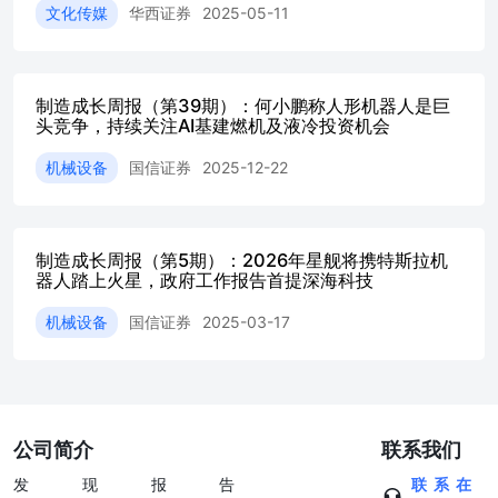
0755-81981897zhangyuxiang@guosen.com.cn市场走势资料来
文化传媒
华西证券
2025-05-11
源：Wind、国信证券经济研究所整理相关研究报告计量驱
动制造业创新》——2025-07-17薛祥副总理调研长光所》
——2025-07-14关注业绩好的绩优个股》——2025-07-13阿
里云升级自驾训练框架》——2025-06-30 请务必阅读正文之
制造成长周报（第39期）：何小鹏称人形机器人是巨
后的免责声明及其项下所有内容阳科技】【优利德】，其他
头竞争，持续关注AI基建燃机及液冷投资机会
关注【川仪股份】等；光刻机真空镀膜设备重点关注【汇成
机械设备
国信证券
2025-12-22
真空】。4、低空经济：低空经济产业进展迅速基建先行，
全国低空交通“一张网”项目启动，统一标准构建空管网络，
整机和核心零部件（发动机/电机）会是产业发展核心环
节，重点关注【应流股份】【宗申动力】等。5、智能焊接
制造成长周报（第5期）：2026年星舰将携特斯拉机
机器人：智能焊接在钢结构行业已开始从0到1放量，长期来
器人踏上火星，政府工作报告首提深海科技
看智能焊接机器人市场近千亿，重点关注【柏楚电子】。
6、3D打印：3D打印作为增材制造技术，在制造领域有实现
机械设备
国信证券
2025-03-17
复杂结构、轻量化、缩短研发周期等优势，随技术成熟将在
航空航天、3C等各领域实现应用打开市场空间，重点关注
【铂力特】【华曙高科】。7、X射线检测设备：X射线检测
是高精度的无损检测，医疗健康和工业等领域需求推动行业
快速发展，核心零部件如X射线探测器、CT球管存在国产化
公司简介
联系我们
需求，重点关注【奕瑞科技】。8、核聚变：核聚变是能源
变革的长期方向，首次聚变能发电标志核聚变取得一定实质
发现报告
联系在
进展，重点关注【应流股份】【江苏神通】【海陆重工】。