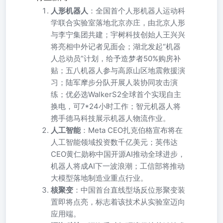
人形机器人
：全国首个人形机器人运动科
学联合实验室落地北京亦庄，由北京人形
与李宁集团共建；宇树科技创始人王兴兴
将亮相中外记者见面会；湖北发起“机器
人总动员”计划，给予造梦者50%购房补
贴；五八机器人参与高原山区地震救援演
习；陆军摩步分队开展人装协同攻击演
练；优必选WalkerS2全球首个实现自主
换电，可7*24小时工作；智元机器人将
携手德马科技展示机器人物流作业。
人工智能
：Meta CEO扎克伯格宣布将在
人工智能领域投资数千亿美元；英伟达
CEO黄仁勋称中国开源AI推动全球进步，
机器人将成AI下一波浪潮；工信部将推动
大模型落地制造业重点行业。
核聚变
：中国首台直线型场反位形聚变装
置即将点亮，标志着该技术从实验室迈向
应用端。