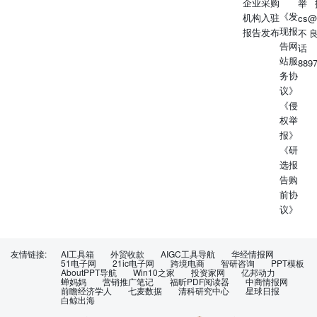
企业采购
举
溪股份优于大市22.82910.310.517445000837.SZ秦川机床暂
《发
机构入驻
cs@
无12.361260.050.081813300007.SZ汉威科技暂无
现报
报告发布
不
42.911410.230.36232160300433.SZ蓝思科技优于大市
告网
话
23.641,2280.731.00187119002158.SZ汉钟精机优于大市
站服
889
17.72951.611.513224000811.SZ冰轮环境暂无
务协
11.871180.820.691112603308.SH应流股份优于大市
议》
28.541940.420.601417002595.SZ豪迈科技优于大市
《侵
59.294742.532.956847001696.SZ宗申动力暂无
权举
23.822730.400.662720301392.SZ汇成真空优于大市
报》
136.001360.761.221212688188.SH柏楚电子优于大市
《研
130.323764.303.875936688337.SH普源精电优于大市
选报
33.70650.490.70179111688112.SH鼎阳科技优于大市
告购
34.83550.700.983034688628.SH优利德优于大市
前协
34.61391.662.036948688333.SH铂力特暂无
议》
62.531700.380.755035688433.SH华曙高科暂无
36.561510.160.252117600150.SH中国船舶暂无
34.081,5240.811.6016383000039.SZ中集集团优于大市
友情链接:
AI工具箱
外贸收款
AIGC工具导航
华经情报网
8.043840.530.60229148002353.SZ杰瑞股份暂无
51电子网
21ic电子网
跨境电商
智研咨询
PPT模板
AboutPPT导航
Win10之家
投资家网
亿邦动力
38.883982.592.984221688301.SH奕瑞科技优于大市
蝉妈妈
营销推广笔记
福昕PDF阅读器
中商情报网
前瞻经济学人
七麦数据
清科研究中心
星球日报
87.831763.263.141513资料来源：Wind、国信证券经济研究
白鲸出海
所预测注：收盘价为2025年7月18日，未评级标的数据取自