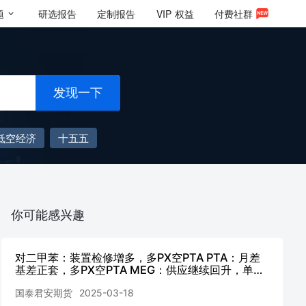
题
研选报告
定制报告
VIP
权益
付费社群
发现一下
低空经济
十五五
你可能感兴趣
对二甲苯：装置检修增多，多PX空PTA PTA：月差
基差正套，多PX空PTA MEG：供应继续回升，单边
趋势仍偏弱
国泰君安期货
2025-03-18