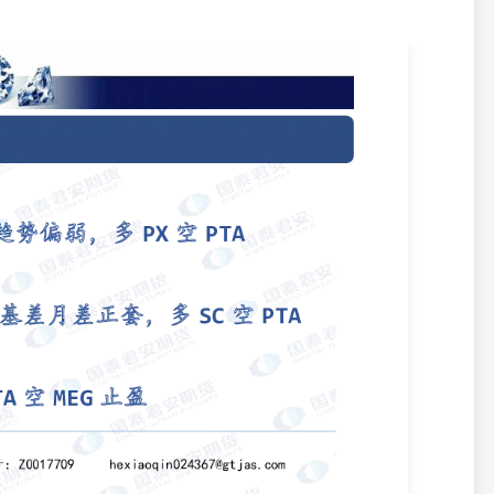
EG：多PTA空MEG止盈 贺晓勤投资咨询从业资格号：
本面跟踪】 对二甲苯、PTA、MEG基本面数据 【市场概览】 PX：节假日影响，17日
X17日收涨，尾盘6月在738/758，7月在738/755商谈，6/7换月
R，较16日上涨17美元。 一位接近该公司的消息人士4月17日表示，英力士已
一位接近该公司的消息人士4月17日表示，Ineos Aromatics位于比利
后已恢复运行。工程于3月初开始。 PTA：恒力石化计划4月28日开始对惠州
附近开始对大连PTA-2装置例行检修，涉及产能220万吨。 中国大陆装置
推迟，至本周四PTA负荷降负至75..4%。另根据PTA装置日产/（国内
大陆地区PTA产能基数调整至8601.5万吨。 MEG：华中一套28万吨/年的
该装置此前低负荷运行中。 截至4月17日，中国大陆地区乙二醇整体开
化加氢法（合成气）制乙二醇开工负荷在49.86%（环比上期下降
调整至2857.5万吨，合成气制乙二醇总产能为1036万吨。 4月16日张
MEG发货在7700吨左右。 聚酯：本周有聚酯装置开启，也有部分装置
。截至本周四，初步核算国内大陆地区聚酯负荷在93.4%附近。 本周
工业丝总体理论开工负荷在74%左右。（2025年1月起，涤纶工业丝
至下午3点半附近平均产销估算在4成左右。江浙几家工厂产销分别在
%、30%、80%、50%、40%、50%、40%、60%、20%、30%。 17日直
，部分工厂产销：70%、90%、50%、80%、100%、100%、
中期趋势仍偏弱。恒力石化、盛虹炼化重整检修推迟，4月份去库力度减少，