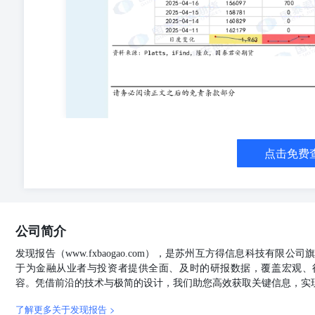
报告版权仅为本公司所有，未经书面许可，任何机构和个
用、刊发的，需在允许的范围内使用，并注明出处为“国
悖原意的引用、删节和修改。若本公司以外的其他个人或
为此发送行为负责。通过此途径获得本报告的投资者应自
期货品种。本报告不构成本公司向该个人或机构之客户提
之客户因使用本报告或报告所载内容引起的任何损失承担
记均为国君期货所有或经合法授权被许可使用的商标、服
个人不得使用该商标、服务标记及标记。
点击免费
公司简介
发现报告（www.fxbaogao.com），是苏州互方得信息科技有限
于为金融从业者与投资者提供全面、及时的研报数据，覆盖宏观、
容。凭借前沿的技术与极简的设计，我们助您高效获取关键信息，实
了解更多关于发现报告 >