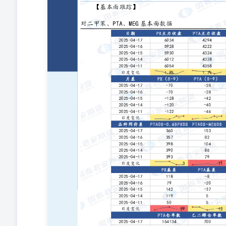
但上半年PX仍是供应偏紧的格局。近期亚洲MX出口增加，
PTA对冲。 PTA：单边逢高空。终端织造继续降负荷，
5月前后可能存在减产计划，对PTA形成利空。多SC空PTA
加，乙二醇去库力度正在减弱，当前乙烷丙烷进口成本仍
存在减量。 【趋势强度】 对二甲苯趋势强度：0 PTA趋势
司”）具有中国证监会核准的期货投资咨询业务资格（证监许可
参考，无意针对或打算违反任何地区、国家、城市或其它
便，敬请谅解。若您并非国泰君安期货客户中的专业投资
介，亦不应被视为任何投资、法律、会计或税务建议，且
自身的风险承受能力自行作出投资决定并自主承担投资风
协会授予的期货投资咨询执业资格或相当的专业胜任能力
解及分析方法。本报告所载的观点并不代表本公司或任何
已公开的资料，但本公司对该等信息的准确性、完整性或
发布本报告当日的判断，本报告所指的期货标的的价格可
同假设和标准，采用不同观点和分析方法，本公司可发出
别通知。本公司不保证本报告所含信息保持在最新状态。
资者应当自行关注相应的更新或修改。 本报告中所指的
本报告中的任何意见或建议是否符合其特定状况。在任何
议。在任何情况下，本公司、本公司员工或者关联机构不
本报告中的任何内容所引致的任何直接或间接损失或与此
决策与本公司、本公司员工或者关联机构无关。市场有风
素，亦不应认为本报告可以取代自己的判断。在决定投资