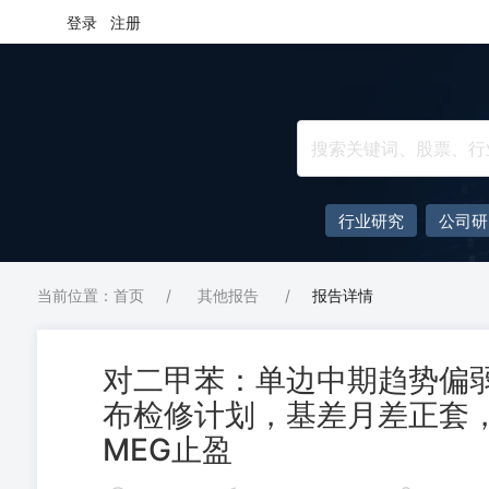
登录
注册
行业研究
公司研
当前位置：首页
/
其他报告
/
报告详情
对二甲苯：单边中期趋势偏弱，
布检修计划，基差月差正套，多
MEG止盈