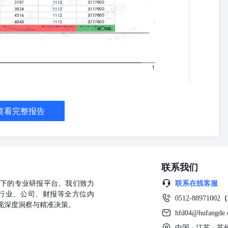
人不得以任何形式翻版、复制、发表或引用。如征得本公司同意进行引
泰君安期货研究”，提示使用本报告的风险，且不得对本报告进行任何有
机构（以下简称“该个人或机构”）发送本报告，则由该个人或机构独自
行联系该个人或机构以要求获悉更详细信息或进而交易本报告中提及的
供的投资建议，本公司、本公司员工或者关联机构亦不为该个人或机构
任何责任。 除非另有说明，本报告中使用的所有商标、服务标记及标
务标记及标记，未经国君期货或商标所有权人的书面许可，任何单位或
查看完整报告
联系我们
公司旗下的专业研报平台。我们致力
联系在线客服
行业、公司、财报等全方位内
0512-88971002
（
现深度洞察与精准决策。
hfd04@hufangde
中国 · 江苏 ·