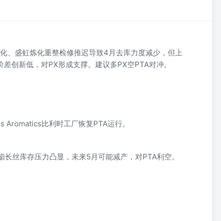
石化、盛虹炼化重整检修推迟导致4月去库力度减少，但上
价差创新低，对PX形成支撑。建议多PX空PTA对冲。
）
 Aromatics比利时工厂恢复PTA运行。
酯长丝库存压力凸显，未来5月可能减产，对PTA利空。