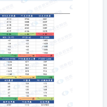
价格偏强，PX-MX价差创新低，对PX预计形成一定支撑。多PX空
压力给到聚酯。聚酯开工继续高位93.4%，聚酯长丝库存压力凸显，未来
。 MEG：多PTA空MEG止盈，单边趋势偏弱，5-9反套。4月进口增
然较高，尤其是对于部分无法调节进料且有长约的工厂来说，未来供应
强度：0 MEG趋势强度：-1 国泰君安期货有限公司（以下简称“本公
[2011]1449号）。 本报告的观点和信息仅供本公司的专业投资者
法律管辖区域内的法律法规。本报告难以设置访问权限，若给您造成不
者，请勿阅读、订阅或接收任何相关信息。本报告不构成具体业务的推
本公司不会因接收人收到本报告而视其为本公司的当然客户。请您根据
险，不应凭借本内容进行具体操作。 分析师声明 作者具有中国期货业
，力求报告内容独立、客观、公正。本报告仅反映作者的不同设想、见
其附属或联营公司的立场，特此声明。 免责声明 本报告的信息来源于
可靠性不作任何保证。本报告所载的资料、意见及推测仅反映本公司于
升可跌，过往表现不应作为日后的表现依据。在不同时期，或因使用不
与本报告所载资料、意见及推测不一致的报告，对此本公司可不发出特
同时，本公司对本报告所含信息可在不发出通知的情形下做出修改，投
研究服务可能不适合个别客户，不构成客户私人咨询建议，客户应考虑
情况下，本报告中的信息或所表述的意见均不构成对任何人的投资建
承诺投资者一定获利，不与投资者分享投资收益，也不对任何人因使用
有关的其他损失负任何责任。投资者务必注意，其据此做出的任何投资
险，投资需谨慎。投资者不应将本报告作为作出投资决策的唯一参考因
前，如有需要，投资者务必向专业人士咨询并谨慎决策。 版权声明 本