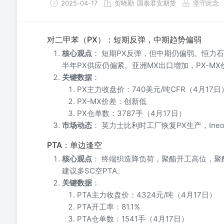
2025-04-17
贺晓勤
国泰君安期货
坚守此念
对二甲苯（PX）：短期反弹，中期趋势偏弱
核心观点
： 短期PX反弹，但中期仍偏弱。恒力
半年PX供应仍偏紧。亚洲MX出口增加，PX-MX
关键数据
：
PX主力收盘价：740美元/吨CFR（4月17日
PX-MX价差：创新低
PX仓单数：3787手（4月17日）
市场动态
： 英力士比利时工厂恢复PX生产，Ineos
PTA：单边逢空
核心观点
： 终端织造降负荷，聚酯开工高位，聚
建议多SC空PTA。
关键数据
：
PTA主力收盘价：4324元/吨（4月17日）
PTA开工率：81.1%
PTA仓单数：1541手（4月17日）