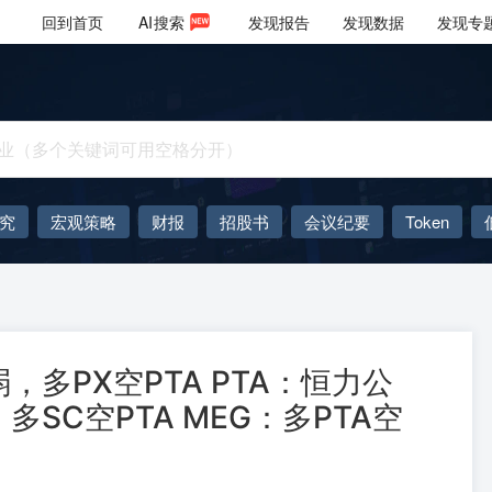
回到首页
AI
搜索
发现报告
发现数据
发现专
究
宏观策略
财报
招股书
会议纪要
Token
AIGC
大模型
多PX空PTA PTA：恒力公
SC空PTA MEG：多PTA空