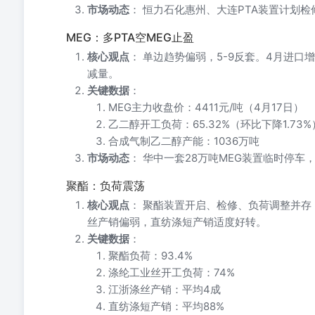
市场动态
： 恒力石化惠州、大连PTA装置计划检
MEG：多PTA空MEG止盈
核心观点
： 单边趋势偏弱，5-9反套。4月进
减量。
关键数据
：
MEG主力收盘价：4411元/吨（4月17日）
乙二醇开工负荷：65.32%（环比下降1.73%
合成气制乙二醇产能：1036万吨
市场动态
： 华中一套28万吨MEG装置临时停车
聚酯：负荷震荡
核心观点
： 聚酯装置开启、检修、负荷调整并存
丝产销偏弱，直纺涤短产销适度好转。
关键数据
：
聚酯负荷：93.4%
涤纶工业丝开工负荷：74%
江浙涤丝产销：平均4成
直纺涤短产销：平均88%