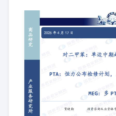
PTA：恒力公布检修计划，基差月差正套，多SC空PTA M
Z0017709hexiaoqin024367@gtjas.com 【基
收盘提前。石脑油上涨，午间5月MOPJ估价564美元/吨CFR。P
在-5/-1商谈。均无成交，17日PX收在740美元/吨CF
在其位于比利时吉尔的675,000吨/年工厂恢复了PX的生产。 
时Geel的95.8万吨/年精PTA工厂在进行定期例行维护
PTA-2装置例行检修，涉及产能250万吨；计划5月10日
变动：本周能投100万吨按计划检修，逸盛大化375万吨检修
PTA产能/365)计算，目前PTA开工率在81.1%附近。中国
MEG装置于近日临时停车，预计停车时长在半个月附近，
工负荷在65.32%（环比上期下降1.73%），其中草酸催
2.85%）。2025年1月1日起，中国大陆地区乙二醇产能基数
家港某主流库区MEG发货在7600吨左右；太仓两主流库区
检修，此外局部装置负荷调整，综合来看聚酯负荷震荡为主
涤纶工业丝大厂开工负荷基本维持，截至本周四，国内涤纶
产能基数调为328万吨） 江浙涤丝17日产销整体偏弱，
30%、100%、30%、80%、40%、80%、30%、90%、40
纺涤短工厂销售适度好转，截止下午3:00附近，平均产销88%
150%、90%、60%。 【行情观点】 PX：短期反弹