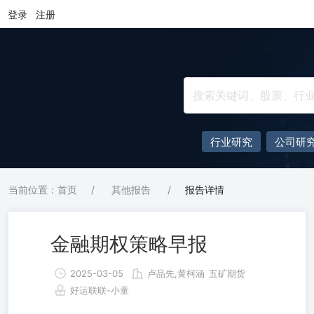
登录
注册
行业研究
公司研
当前位置：首页
/
其他报告
/
报告详情
金融期权策略早报
2025-03-05
卢品先,黄柯涵
五矿期货
好运联联-小童