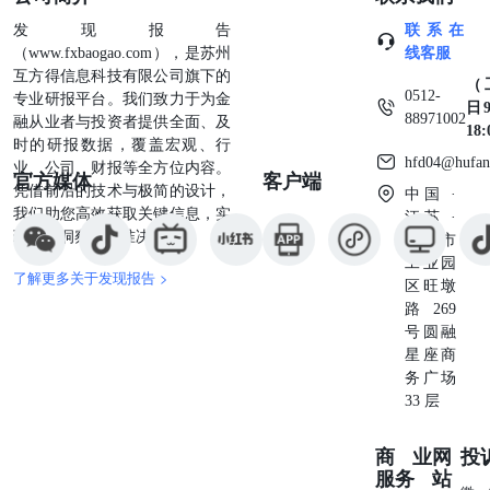
发现报告
联系在
（www.fxbaogao.com），是苏州
线客服
互方得信息科技有限公司旗下的
（
0512-
专业研报平台。我们致力于为金
日9
88971002
融从业者与投资者提供全面、及
18
时的研报数据，覆盖宏观、行
hfd04@hufan
业、公司、财报等全方位内容。
官方媒体
客户端
凭借前沿的技术与极简的设计，
中国 ·
我们助您高效获取关键信息，实
江苏 ·
现深度洞察与精准决策。
苏州市
工业园
了解更多关于发现报告 >
区旺墩
路269
号圆融
星座商
务广场
33 层
商业
网
投
服务
站