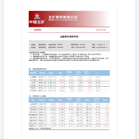
金融期权 金融期权策略早报 卢品先期权研究员黄柯涵期权
研究员从业资格号：F3047321从业资格号：F03138607交易
咨询号：Z0015541电话：0755-23375252邮箱：
lupx@wkqh.cn邮箱：huangkh@wkqh.cn 金融期权策略早报
概要： （1）股市短评：上证综指数和深成指数，中小创指
数震荡上行温和上涨,而后快速下跌的行情走势形态。
（2）金融期权波动性分析：金融期权隐含波动率急速上升
后快速下降至均值水平附近。 （3）金融期权策略与建议：
对于ETF期权来说，适合构建备兑策略和偏中性的双卖策
略，垂直价差组合策略；对于 股指期权来说，适合构建偏
中性的双卖策略和期权合成期货多头或空头与期货空头或多
头做套利策略。 期权因子PCR指标，持仓量PCR=看跌期权
持仓量/看涨期权持仓量，主要是用来描述期权标的行情的
强弱；成交量PCR=看跌期权成交量/看涨期权成交量，主要
是用来描述标的行情是否出现转折时机。 期权因子压力点
和支撑点，从看涨期权和看跌期权最大持仓量所在的行权价
来看期权标的的压力点和支撑点。 期权因子期权隐含波动
率，平值期权隐含波动率，看涨和看跌平值期权隐含波动率
的算术平均值；加权期权隐含波动率运用的是当月和次月期
权合约成交量加权平均。 策略与建议： （1）金融期权板
块主要分为大盘蓝筹股，中小板，创业板；其中金融股板