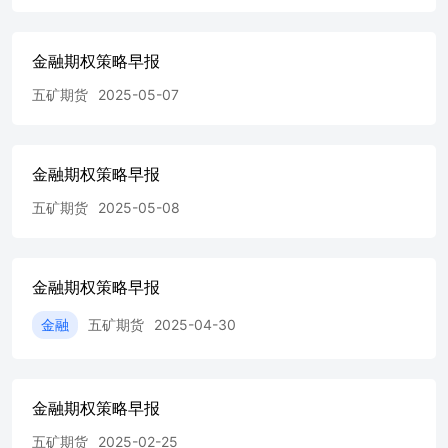
数据来源：WIND、五矿期货期权事业部 数据来源：
WIND、五矿期货期权事业部 数据来源：WIND、五矿期货
期权事业部 数据来源：WIND、五矿期货期权事业部 数据
金融期权策略早报
来源：WIND、五矿期货期权事业部 数据来源：WIND、五
五矿期货
2025-05-07
矿期货期权事业部 深证100ETF期权图表 数据来源：
WIND、五矿期货期权事业部 数据来源：WIND、五矿期货
期权事业部 数据来源：WIND、五矿期货期权事业部 数据
来源：WIND、五矿期货期权事业部 数据来源：WIND、五
金融期权策略早报
矿期货期权事业部 数据来源：WIND、五矿期货期权事业部
中证1000股指期权图表 数据来源：WIND、五矿期货期权事
五矿期货
2025-05-08
业部 数据来源：WIND、五矿期货期权事业部 数据来源：
WIND、五矿期货期权事业部 数据来源：WIND、五矿期货
期权事业部 数据来源：WIND、五矿期货期权事业部 数据
来源：WIND、五矿期货期权事业部 免责声明 五矿期货有
金融期权策略早报
限公司是经中国证监会批准设立的期货经营机构，已具备有
金融
五矿期货
2025-04-30
商品期货经纪、金融期货经纪、资产管理、期货交易咨询等
业务资格。 本刊所有信息均建立在可靠的资料来源基础
上。我们力求能为您提供精确的数据，客观的分析和全面的
观点。但我们必须声明，对所有信息可能导致的任何损失概
金融期权策略早报
不负责。 本报告并不提供量身定制的交易建议。报告的撰
写并未虑及读者的具体财务状况及目标。五矿期货研究团队
五矿期货
2025-02-25