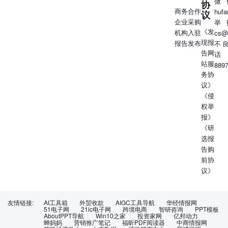
微
协
商务合作
huf
议
企业采购
举
《发
机构入驻
cs@
现报
报告发布
不
告网
话
站服
889
务协
议》
《侵
权举
报》
《研
选报
告购
前协
议》
友情链接:
AI工具箱
外贸收款
AIGC工具导航
华经情报网
51电子网
21ic电子网
跨境电商
智研咨询
PPT模板
AboutPPT导航
Win10之家
投资家网
亿邦动力
蝉妈妈
营销推广笔记
福昕PDF阅读器
中商情报网