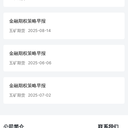
建议交易者应独立评估特定的交易和战略，并鼓励交易者征
求专业财务顾问的意见。具体的交易或战略是否恰当取决于
交易者自身的状况和目标。文中所提及的任何观点都仅供参
考，不构成买卖建议。 版权声明：本报告版权为五矿期货
金融期权策略早报
有限公司所有。本刊所含文字、数据和图表未经五矿期货有
五矿期货
2025-08-14
限公司书面许可，任何人不得以电子、机械、影印、录音或
其它任何形式复制、传播或存储于任何检索系统。不经许
可，复制本刊任何内容皆属违反版权法行为，可能将受到法
律起诉，并承担与之相关的所有损失赔偿和法律费用。 研
金融期权策略早报
究报告不代表协会观点，仅供交流使用，不构成任何投资建
议。 公司总部 深圳市南山区粤海街道3165号五矿金融大厦
五矿期货
2025-06-06
13-16层电话：400-888-5398网址：www.wkqh.cn
金融期权策略早报
五矿期货
2025-07-02
公司简介
联系我们