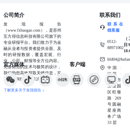
公司简介
联系我们
发现报告
联系在
（www.fxbaogao.com），是苏州
线客服
互方得信息科技有限公司旗下的
（
0512-
专业研报平台。我们致力于为金
日9
88971002
融从业者与投资者提供全面、及
18
时的研报数据，覆盖宏观、行
hfd04@hufan
业、公司、财报等全方位内容。
官方媒体
客户端
凭借前沿的技术与极简的设计，
中国 ·
我们助您高效获取关键信息，实
江苏 ·
现深度洞察与精准决策。
苏州市
工业园
了解更多关于发现报告 >
区旺墩
路269
号圆融
星座商
务广场
33 层