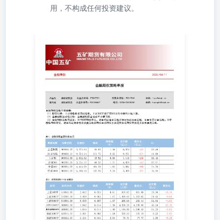
用，不构成任何投资建议。
金融期权 2025/04/11 金融期权策略早报 卢品先期权研究员
黄柯涵期权研究员从业资格号：F3047321从业资格号：
F03138607交易咨询号：Z0015541电话：0755-23375252邮
箱：lupx@wkqh.cn邮箱：huangkh@wkqh.cn 金融期权策略
早报概要：（1）股市短评：上证综指数和深成指数，上证
50ETF和沪深300及创业板均小幅上涨。 （2）金融期权波
动性分析：金融期权隐含波动率小幅下降。 （3）金融期权
策略与建议：对于ETF期权来说，适合构建备兑策略和偏中
性的双卖策略，垂直价差组合策略；对于 股指期权来说，
适合构建偏中性的双卖策略和期权合成期货多头或空头与期
货空头或多头做套利策略。 期权因子PCR指标，持仓量
PCR=认沽期权持仓量/认购期权持仓量，主要是用来描述期
权标的行情的强弱；成交量PCR=认沽期权成交量/认购期权
成交量，主要是用来描述标的行情是否出现转折时机。 期
权因子期权隐含波动率，平值期权隐含波动率，认购和认沽
平值期权隐含波动率的算术平均值；加权期权隐含波动率运
用的是当月和次月期权合约成交量加权平均。 策略与建
议： （1）金融期权板块主要分为大盘蓝筹股，中小板，创