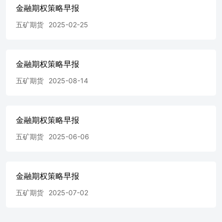
金融期权策略早报
战略，并鼓励交易者征求专业财务顾问的意见。具体的交易
或战略是否恰当取决于交易者自身的状况和目标。文中所提
五矿期货
2025-02-25
及的任何观点都仅供参考，不构成买卖建议。 版权声明：
本报告版权为五矿期货有限公司所有。本刊所含文字、数据
和图表未经五矿期货有限公司书面许可，任何人不得以电
子、机械、影印、录音或其它任何形式复制、传播或存储于
金融期权策略早报
任何检索系统。不经许可，复制本刊任何内容皆属违反版权
五矿期货
2025-08-14
法行为，可能将受到法律起诉，并承担与之相关的所有损失
赔偿和法律费用。 研究报告不代表协会观点，仅供交流使
用，不构成任何投资建议。 公司总部 深圳市南山区粤海街
道3165号五矿金融大厦13-16层电话：400-888-5398网址：
金融期权策略早报
www.wkqh.cn
五矿期货
2025-06-06
金融期权策略早报
五矿期货
2025-07-02