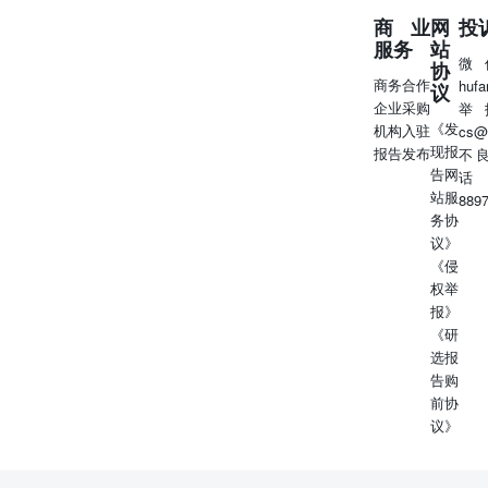
商业
网
投
服务
站
微
协
商务合作
huf
议
企业采购
举
《发
机构入驻
cs@
现报
报告发布
不
告网
话
站服
889
务协
议》
《侵
权举
报》
《研
选报
告购
前协
议》