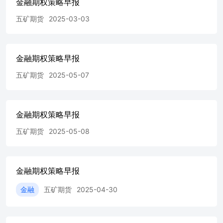
金融期权策略早报
创业板ETF期权图表 数据来源：WIND、五矿期货期权服务
部 数据来源：WIND、五矿期货期权服务部 数据来源：
五矿期货
2025-03-03
WIND、五矿期货期权服务部 数据来源：WIND、五矿期货
期权服务部 数据来源：WIND、五矿期货期权服务部 数据
来源：WIND、五矿期货期权服务部 深证100ETF期权图表
数据来源：WIND、五矿期货期权服务部 数据来源：
金融期权策略早报
WIND、五矿期货期权服务部 数据来源：WIND、五矿期货
五矿期货
2025-05-07
期权服务部 数据来源：WIND、五矿期货期权服务部 数据
来源：WIND、五矿期货期权服务部 数据来源：WIND、五
矿期货期权服务部 中证1000股指期权图表 数据来源：
WIND、五矿期货期权服务部 数据来源：WIND、五矿期货
金融期权策略早报
期权服务部 数据来源：WIND、五矿期货期权服务部 数据
来源：WIND、五矿期货期权服务部 数据来源：WIND、五
五矿期货
2025-05-08
矿期货期权服务部 数据来源：WIND、五矿期货期权服务部
免责声明 五矿期货有限公司是经中国证监会批准设立的期
货经营机构，已具备有商品期货经纪、金融期货经纪、资产
管理、期货交易咨询等业务资格。 本刊所有信息均建立在
金融期权策略早报
可靠的资料来源基础上。我们力求能为您提供精确的数据，
金融
五矿期货
2025-04-30
客观的分析和全面的观点。但我们必须声明，对所有信息可
能导致的任何损失概不负责。 本报告并不提供量身定制的
交易建议。报告的撰写并未虑及读者的具体财务状况及目
标。五矿期货研究团队建议交易者应独立评估特定的交易和