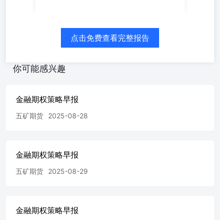
板ETF期权图表 数据来源：WIND、五矿期货期权事业部
数据来源：WIND、五矿期货期权事业部 数据来源：
WIND、五矿期货期权事业部 数据来源：WIND、五矿期货
期权事业部 数据来源：WIND、五矿期货期权事业部 数据
点击免费查看完整报告
来源：WIND、五矿期货期权事业部 深证100ETF期权图表
数据来源：WIND、五矿期货期权事业部 数据来源：
WIND、五矿期货期权事业部 数据来源：WIND、五矿期货
你可能感兴趣
期权事业部 数据来源：WIND、五矿期货期权事业部 数据
来源：WIND、五矿期货期权事业部 数据来源：WIND、五
矿期货期权事业部 中证1000股指期权图表 数据来源：
金融期权策略早报
WIND、五矿期货期权事业部 数据来源：WIND、五矿期货
五矿期货
2025-08-28
期权事业部 数据来源：WIND、五矿期货期权事业部 数据
来源：WIND、五矿期货期权事业部 数据来源：WIND、五
矿期货期权事业部 数据来源：WIND、五矿期货期权事业部
免责声明 五矿期货有限公司是经中国证监会批准设立的期
金融期权策略早报
货经营机构，已具备有商品期货经纪、金融期货经纪、资产
管理、期货交易咨询等业务资格。 本刊所有信息均建立在
五矿期货
2025-08-29
可靠的资料来源基础上。我们力求能为您提供精确的数据，
客观的分析和全面的观点。但我们必须声明，对所有信息可
能导致的任何损失概不负责。 本报告并不提供量身定制的
金融期权策略早报
交易建议。报告的撰写并未虑及读者的具体财务状况及目
标。五矿期货研究团队建议交易者应独立评估特定的交易和