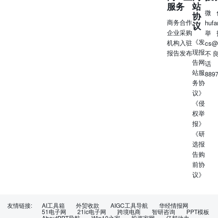
服务
站
微
协
商务合作
huf
议
企业采购
举
《发
机构入驻
cs@
现报
报告发布
不
告网
话
站服
889
务协
议》
《侵
权举
报》
《研
选报
告购
前协
议》
友情链接:
AI工具箱
外贸收款
AIGC工具导航
华经情报网
51电子网
21ic电子网
跨境电商
智研咨询
PPT模板
AboutPPT导航
Win10之家
投资家网
亿邦动力