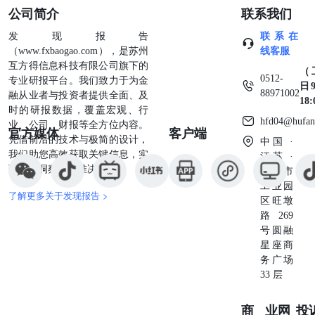
公司简介
联系我们
发现报告
联系在
（www.fxbaogao.com），是苏州
线客服
互方得信息科技有限公司旗下的
（
0512-
专业研报平台。我们致力于为金
日9
88971002
融从业者与投资者提供全面、及
18
时的研报数据，覆盖宏观、行
hfd04@hufan
业、公司、财报等全方位内容。
官方媒体
客户端
凭借前沿的技术与极简的设计，
中国 ·
我们助您高效获取关键信息，实
江苏 ·
现深度洞察与精准决策。
苏州市
工业园
了解更多关于发现报告 >
区旺墩
路269
号圆融
星座商
务广场
33 层
商业
网
投