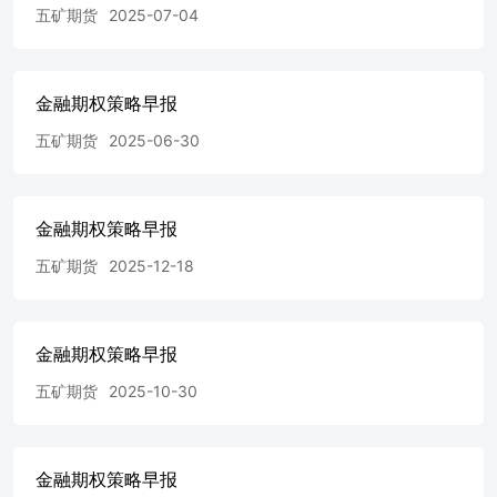
五矿期货
2025-07-04
战略，并鼓励交易者征求专业财务顾问的意见。具体的交易
或战略是否恰当取决于交易者自身的状况和目标。文中所提
及的任何观点都仅供参考，不构成买卖建议。 版权声明：
本报告版权为五矿期货有限公司所有。本刊所含文字、数据
金融期权策略早报
和图表未经五矿期货有限公司书面许可，任何人不得以电
五矿期货
2025-06-30
子、机械、影印、录音或其它任何形式复制、传播或存储于
任何检索系统。不经许可，复制本刊任何内容皆属违反版权
法行为，可能将受到法律起诉，并承担与之相关的所有损失
赔偿和法律费用。 研究报告不代表协会观点，仅供交流使
金融期权策略早报
用，不构成任何投资建议。 公司总部 深圳市南山区粤海街
道3165号五矿金融大厦13-16层 电话：400-888-5398网址：
五矿期货
2025-12-18
www.wkqh.cn
金融期权策略早报
五矿期货
2025-10-30
金融期权策略早报