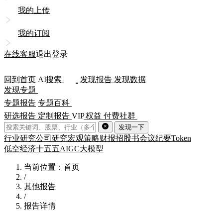
我的上传
我的订阅
在线客服
退出登录
回到首页
AI
搜索
发现报告
发现数据
发现专题
专题报告
专题百科
研选报告
定制报告
VIP
权益
付费社群
发现一下
行业研究
公司研究
宏观策略
财报
招股书
会议纪要
Token
低空经济
十五五
AIGC
大模型
当前位置：首页
/
其他报告
/
报告详情