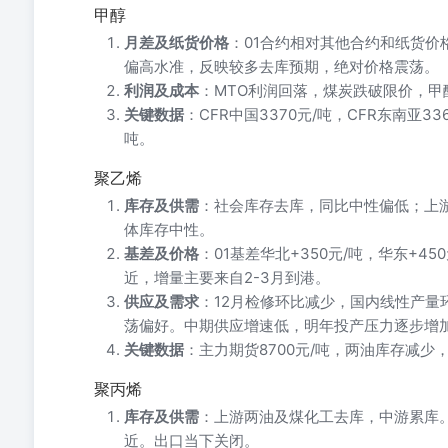
甲醇
月差及纸货价格
：01合约相对其他合约和纸货价
偏高水准，反映较多去库预期，绝对价格震荡。
利润及成本
：MTO利润回落，煤炭跌破限价，甲
关键数据
：CFR中国3370元/吨，CFR东南亚33
吨。
聚乙烯
库存及供需
：社会库存去库，同比中性偏低；上
体库存中性。
基差及价格
：01基差华北+350元/吨，华东+4
近，增量主要来自2-3月到港。
供应及需求
：12月检修环比减少，国内线性产量
荡偏好。中期供应增速低，明年投产压力逐步增
关键数据
：主力期货8700元/吨，两油库存减少
聚丙烯
库存及供需
：上游两油及煤化工去库，中游累库。估
近。出口当下关闭。