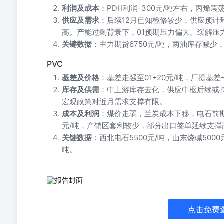
利润及成本
：PDH利润-300元/吨左右，丙烯
供应及需求
：后续12月已知检修较少，供应预
高。产能过剩背景下，01预期压力偏大。缓解压力
关键数据
：主力期货6750元/吨，两油库存减少
PVC
基差及价格
：基差走强至01+20元/吨，厂提基差
库存及供需
：中上游库存去化，供应中枢后续或持
宏观政策对近月需求支撑有限。
成本及利润
：煤价走弱，兰炭成本下移，电石前期利
元/吨，产销区套利较少，部分出口签单延续支撑高
关键数据
：西北电石5500元/吨，山东烧碱5000
吨。
甲醇聚烯烃早报 甲醇 研究中心能化团队2025/01/27 2025/01/21 -1473 
2648 801 67 54 360 303 2698 2645 2625 2710 2695 2672 801
2625 0 2675 0 801 日期动力煤期货江苏现货华
点击免费
主力基差盘面MTO利润 2025/01/20801268226952690262526302625
2655 2700 298 -1433 日度变化 7 10 -5 -2