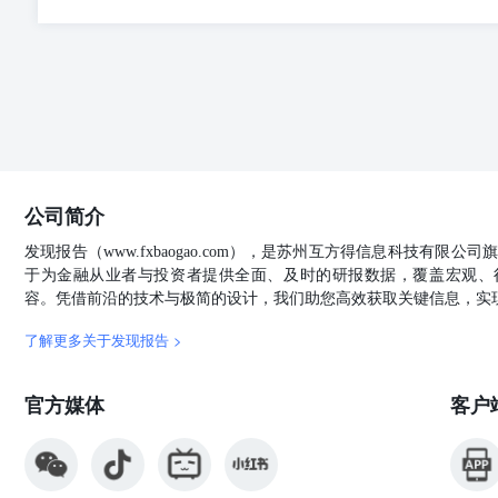
均处于历史偏高水准，反应较多去库预期，绝对价格震荡，
烯华北LL华东LL华东LD华东HDLL美金LL美湾进口利润主力期货基差两油
8275 8050 870 48 210 7777 -26 961 940 7550 9625 8325 8100
-87 961 940 7550 9625 8275 8050 870 2025/01/2087081508
2025/01/23 5597 2025/01/24 7739 45 559
库，下游库存原料中性，成品库存中性。整体库存中性，01基
附近，增量主要是2-3月到港。非标HD注塑较弱，其他价
加。关注美国报价情况。01如果LL如果需求持续，可能震荡偏
10227 -2 0 45 -20 47 -20 7333 26 1035 875 7724 7250 7323
公司简介
50 -40 7400 19 1055 875 7768 7270 7350 7390 850 6700 
发现报告（www.fxbaogao.com），是苏州互方得信息科技有限
东北亚丙烯华东PP华北PP山东粉料华东共聚PP美金PP
于为金融从业者与投资者提供全面、及时的研报数据，覆盖宏观、
2025/01/20680085074257368727077688751055187444-30531
容。凭借前沿的技术与极简的设计，我们助您高效获取关键信息，实
化 2 -83 观点 聚丙烯库存上游两油去库，煤化工去库，
关闭。非标价差中性。欧美维稳。PDH利润-300左右，
了解更多关于发现报告 >
应预计环比略增加，下游当下订单一般，原料库存偏低，
口放量，或者pdh装置月度检修200w吨装置。 PVC R中国） 720 品) -280 
-244 356 714 720 4750 5450 5500 5050 992 2600 -244 356 7
官方媒体
客户
5140 985 2550 0 2600 -280 2025/01/22
出口利润西北综合利润华北综合利润基差(高端交割 2025/01/21 -280 20
-280 2025/01/24 997 -280 日度变化 5 0 观
后续或持稳78%，12月台塑签单不畅，国内出口签单近