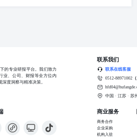
MTO利润回落，煤炭跌破限价，甲醇利润扩张。 塑料 日期东北亚乙
库存仓单 0 210 47 210 7740 -87 961 940 7550 9625
 870 50 220 7808 15 961 940 7550 9700 8350 8100 870 0 0 0 0 0 0 0 0
42597257600940961777831300537550 2025/01/21 5597 2025/01/22 5597
7 日度变化 -1 -2 0 观点 聚乙烯社会库存去库，同比中性偏低，上游两油去库，煤化工去
差华北+350，华东+450，外盘欧美稳，东南亚维稳。进口利润300
差震荡，LD价差依然偏强。12月检修环比减少，国内线性产量环比增
好。中期供应增速低，明年投产压力逐步增加。 PP 2025/01/21
 7320 850 6750 48 -20 7359 24 1035 875 7724 7250 7328 7335 850 6760
联系我们
0 0 0 0 0 0 0 0 0 26 1035 875 7724 7250 7323 7320 850 6750 日期山东丙烯
公司旗下的专业研报平台。我们致力
联系在线客服
美湾出口利润主力期货基差两油库存仓单
行业、公司、财报等全方位内
0469 2025/01/22 10227 2025/01/23 10201 2025/01/24 7335 10118 日度变
0512-88971002
（
现深度洞察与精准决策。
中游累库。估值上，01基差+0，非标价差中性，进口-500附近。出口当下
hfd04@hufangde
丙烯震荡，粉料开工低位。拉丝排产中性。后续12目前已知检修较少，供
成品库存高。产能过剩的背景下01预期压力偏大。如果缓解压力需要出
中国 · 江苏 ·
0 0 0 0 0 0 0 0 -244 356 714 720 4750 5450 5500 5050
14 720 4650 5450 5500 5140 992 2600 -244 356 714 720 4650 5450 5500
端
商业服务
 日期西北电石山东烧碱电石法-华东乙烯法-华东电石法-华南电石法-西北进口美金价（CF
商务合作
25/01/2025509855110550054504650741356-244 2025/01/23
企业采购
点 基差走强至01+20，厂提基差-260，中游成交再度放缓。中上游库存去化，供应中枢
机构入驻
期一般，宏观政策频对近月需求支撑有限。煤价走弱，兰炭成本下移，电