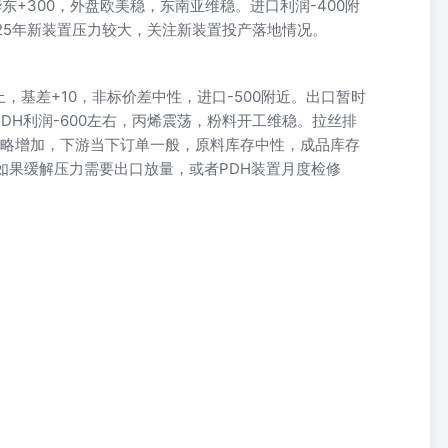
华东+300，外盘欧美稳，东南亚维稳。进口利润-400附
25年新装置压力较大，关注新装置投产落地情况。
，基差+10，非标价差中性，进口-500附近。出口暂时
DH利润-600左右，丙烯震荡，粉料开工维稳。拉丝排
比略增加，下游当下订单一般，原料库存中性，成品库存
如果缓解压力需要出口放量，或者PDH装置月度检修