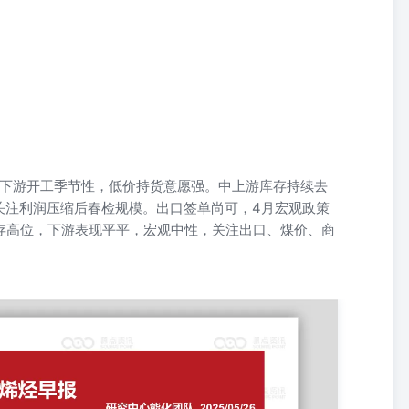
80，下游开工季节性，低价持货意愿强。中上游库存持续去
关注利润压缩后春检规模。出口签单尚可，4月宏观政策
态库存高位，下游表现平平，宏观中性，关注出口、煤价、商
期 动力煤期货 江苏现货 华南现货 鲁南折盘面 西南折盘面 河北折盘面 西
5/1 9 801 2352 2355 2540 2635 2515 2673 262 332 69 60
32 90 40 -821 2025/05/2 1 801 2330 2350 2490 2600 2460 2638 260 332
 260 328 75 45 -822 2025/05/2 3 801 2315 2315 2470 2600 2460 2630 260
0 0 5 4 观点 高进口开始兑现，累库开始发生，盘面低估值，等待淡季预期交易到位；伊
兑现期，关注累库实际情况，宏观不稳，欧美甲醇价格弱势，单边暂不