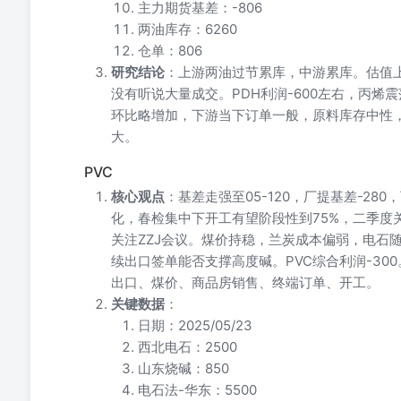
主力期货基差：-806
两油库存：6260
仓单：806
研究结论
：上游两油过节累库，中游累库。估值上
没有听说大量成交。PDH利润-600左右，丙烯
环比略增加，下游当下订单一般，原料库存中性
大。
PVC
核心观点
：基差走强至05-120，厂提基差-2
化，春检集中下开工有望阶段性到75%，二季度
关注ZZJ会议。煤价持稳，兰炭成本偏弱，电石随
续出口签单能否支撑高度碱。PVC综合利润-3
出口、煤价、商品房销售、终端订单、开工。
关键数据
：
日期：2025/05/23
西北电石：2500
山东烧碱：850
电石法-华东：5500