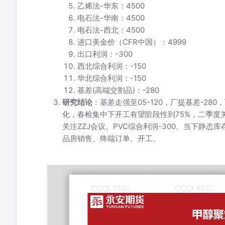
乙烯法-华东：4500
电石法-华南：4500
电石法-西北：4500
进口美金价（CFR中国）：4999
出口利润：-300
西北综合利润：-150
华北综合利润：-150
基差(高端交割品)：-280
研究结论
：基差走强至05-120，厂提基差-2
化，春检集中下开工有望阶段性到75%，二季度
关注ZZJ会议。PVC综合利润-300。当下静
品房销售、终端订单、开工。
甲醇聚烯烃早报 研究中心能化团队2025/05/26 甲醇 日
北折盘面 CFR中国 CFR东南亚 进口利润 主力基差 盘面MTO 利润 2025/0
-838 2025/05/2 0 801 2327 2343 2530 2600 2515 2668 258 3
75 40 -856 2025/05/2 2 801 2315 2315 2470 2600 2460 2630
328 75 50 -818 日度变化 0 0 0 0 0 0 0 0 
朗降开工，非伊增量，国内供应增加，总体来说处于利空