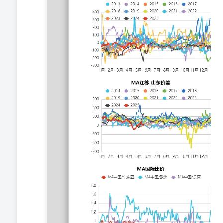
FOB400，关注后续出口签单能否支撑高度碱，PVC综
煤价、商品房销售、终端订单、开工。 免责声明: 以上
通过合法授权渠道向发布人取得的资讯，我们力求分析及
信息来源的准确性和完整性不作任何保证，也不保证所依
供参考，不构成对您的任何投资建议及入市依据，您应当
不承担任何责任。我司在为您提供服务时已最大程度避免
中所有研究分析报告、行情分析视频等全部或部分材料、
部或部分信息中断、延迟、遗漏、误导或造成资料传输或
承担任何责任。