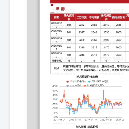
好定方向，估值低，偏向低了做多配。 塑料 日期 东北亚乙 烯 
期货 基差 两油库存 仓单 2025/05/1 9 780 7300 7525 9275 7780 8
855 917 -31 7222 40 82 5312 2025/05/2 1 780 7260 7525 92
7800 855 917 -84 7159 40 80 5312 2025/05/2 3 780 7150 7
0 0 -74 0 0 0 观点 聚乙烯，两油库存同比中性
性，05基差华北+300，华东+300，外盘欧美稳，东南
其他价差震荡，LD走弱。2月检修环比减少，国内线性产
投产落地情况。 PP 日期 山东丙烯 东北亚丙烯 华东PP 华
库存 仓单 2025/05/ 19 6520 770 7155 7240 7040 7442 870 104
1045 -13 7047 80 82 6325 2025/05/ 21 6520 760 7110 7233 
7060 7396 870 1090 -21 7001 80 80 6260 2025/05/ 23 649
-5 -5 -30 -26 0 0 0 -53 40 0 0 观点 聚
近。出口暂时没有听说大量成交。非标价差中性。欧美维稳
续2目前已知检修较少，供应预计环比略增加，下游当下
期压力偏大。如果缓解压力需要出口放量，或者pdh装置月度检
法-华东 电石法-华南 电石法-西北 进口美金价 （CFR中
2025/05/19 2550 852 4870 5500 5450 4550 700 504 356 -244
2025/05/21 2500 862 4870 5500 5450 4520 700 500 356 -244
2025/05/23 2500 862 4780 5500 5450 4520 700 499 3
差-280，下游开工季节性，低价持货意愿强。中上游库
春检规模。出口签单尚可，4月宏观政策关注ZZJ会议。