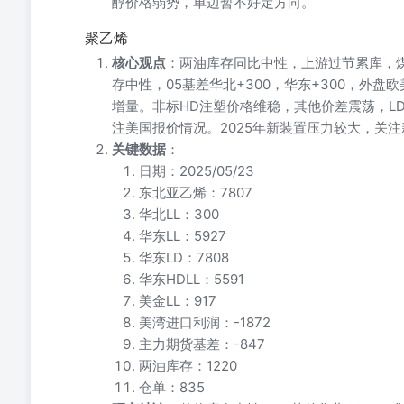
醇价格弱势，单边暂不好定方向。
聚乙烯
核心观点
：两油库存同比中性，上游过节累库，
存中性，05基差华北+300，华东+300，外盘
增量。非标HD注塑价格维稳，其他价差震荡，L
注美国报价情况。2025年新装置压力较大，关
关键数据
：
日期：2025/05/23
东北亚乙烯：7807
华北LL：300
华东LL：5927
华东LD：7808
华东HDLL：5591
美金LL：917
美湾进口利润：-1872
主力期货基差：-847
两油库存：1220
仓单：835