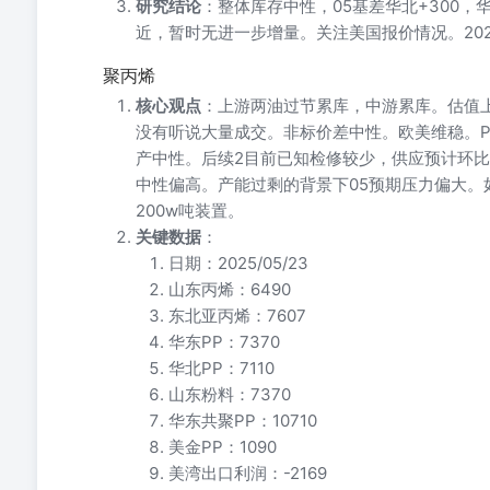
研究结论
：整体库存中性，05基差华北+300，
近，暂时无进一步增量。关注美国报价情况。20
聚丙烯
核心观点
：上游两油过节累库，中游累库。估值上
没有听说大量成交。非标价差中性。欧美维稳。P
产中性。后续2目前已知检修较少，供应预计环
中性偏高。产能过剩的背景下05预期压力偏大。
200w吨装置。
关键数据
：
日期：2025/05/23
山东丙烯：6490
东北亚丙烯：7607
华东PP：7370
华北PP：7110
山东粉料：7370
华东共聚PP：10710
美金PP：1090
美湾出口利润：-2169