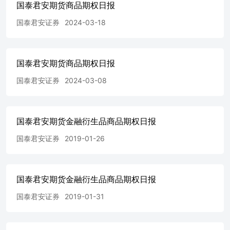
国泰君安期货商品期权日报
棉花主力 95609 -26411 0.6562 0.0936 446553 3666 0.547
0.0139 棉花 111811 -27172 0.6908 0.133 552276 8609 0.5931
国泰君安证券
2024-03-18
0.0102 苹果主力 9115 -1461 0.3918 -0.1039 70116 1644
0.2816 0.0006 苹果 9178 -1482 0.3883 -0.1129 71926 1670
0.2869 0.0003 红枣主力 34021 -100198 0.8541 0.0947 49388
-23125 1.1428 0.1371 红枣 145187 -26428 1.1145 0.3775
国泰君安期货商品期权日报
72259 -67568 1.1655 0.0664 资料来源：RQData，国泰君安
国泰君安证券
2024-03-08
期货研究 表3：期权量化指标 品种 主力合约 剩余交易 日
平值波动率 变化 60日分位数 HV10 HV20 Skew 变化 60日
分位数 玉米 c2409 23 7.95% -0.08% nan% 8.86% 7.57%
22.13% -2.48% nan% 豆粕 m2409 23 17.47% -0.16% 38.33%
国泰君安期货金融衍生品商品期权日报
12.23% 13.88% 22.67% 5.37% 71.67% 菜粕 rm2408 4
21.19% -0.24% 30.0% 15.19% 18.6% 11.26% -8.08% 13.33%
国泰君安证券
2019-01-26
棕榈油 p2409 23 17.9% 1.74% 18.33% 16.27% 19.69%
13.42% 4.36% 53.33% 豆油 y2409 23 14.65% 2.85% 13.33%
13.01% 14.82% 5.35% -12.09% 20.0% 菜油 oi2409 27 19.4%
0.12% 61.67% 18.77% 18.43% 11.71% -2.1% 45.0% 花生
国泰君安期货金融衍生品商品期权日报
pk2410 48 13.7% 0.05% 56.67% 5.79% 8.25% 11.03%
国泰君安证券
2019-01-31
-0.31% 68.33% 豆一 a2409 23 8.52% 0.07% nan% 6.25%
7.62% 0.01% 0.25% nan% 豆二 b2409 23 16.21% -0.69%
15.0% 12.17% 15.42% 3.43% -2.77% 11.67% 白糖 sr2409 27