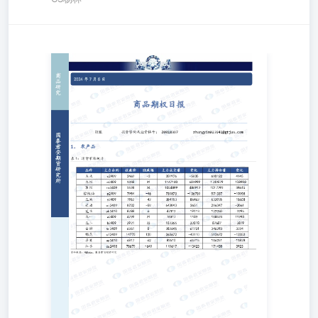
期货研究 商 品2024年7月5日 研究 商品期权日报 国张银投
资咨询从业资格号：Z0018397zhangyin023941@gtjas.com 泰
君1.农产品 安 期表1：期货市场统计 品种 主力合约 收盘价
涨跌幅 主力成交量 变化 主力持仓量 变化 玉米 c2409 2469
-3 351976 -5835 690122 4145 豆粕 m2409 3338 31 1167140
-603999 1742879 -108998 菜粕 rm2409 2628 24 1054899
-486912 1017792 -39615 棕榈油 p2409 7954 -46 730873
-136730 571337 -10058 豆油 y2409 7952 -42 354153 -86462
633925 -15608 菜油 oi2409 8732 -59 643043 3651 296347
-2061 花生 pk2410 8788 6 47312 -19113 122250 -3295 豆一
a2409 4729 21 76317 1182 168523 11298 豆二 b2409 3921 23
102366 -32078 87687 -3879 白糖 sr2409 6261 0 282645
-61731 346293 3224 棉花 cf2409 14770 120 263672 -40110
512672 -12352 苹果 ap2410 6817 -62 83510 -65715 166251
-11878 红枣 cu2408 78670 -640 110617 -13423 171438 3923
货研究所 资料来源：RQData，国泰君安期货研究 表2：期
权市场统计 品种 成交量 变化 成交量PCR 变化 持仓量 变化
持仓量PCR 变化 玉米主力 67778 -9584 0.6692 0.163 381707