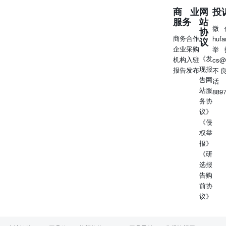
商业
网
投
服务
站
微
协
商务合作
huf
议
企业采购
举
《发
机构入驻
cs@
现报
报告发布
不
告网
话
站服
889
务协
议》
《侵
权举
报》
《研
选报
告购
前协
议》