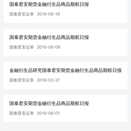
10.5% -0.12% 1.67% 11.35% 15.4% -3.44% -1.9% 15.0% 棉
国泰君安期货金融衍生品商品期权日报
花 cf2409 27 12.44% -0.77% 40.0% 9.79% 12.91% -12.31%
1.83% 16.67% 苹果 ap2410 38 21.03% -0.32% 38.33%
国泰君安证券
2019-06-19
16.69% 16.4% -6.76% -1.6% 3.33% 红枣 cu2408 23 15.22%
-1.99% 13.33% 15.09% 19.6% 11.25% 16.16% 41.67% 资料
来源：RQData，国泰君安期货研究 2.能源化工 表4：期货
国泰君安期货金融衍生品商品期权日报
市场统计 品种 主力合约 收盘价 涨跌幅 主力成交量 变化 主
力持仓量 变化 PTA ta2409 5972 -44 828870 -311960 1075741
国泰君安证券
2019-06-06
-104387 乙二醇 eg2409 4693 -6 215154 -47705 415860 5342
橡胶 ru2409 14580 -330 389048 116249 230878 13048 聚乙烯
l2409 8520 -69 352135 109533 416961 -29587 聚丙烯 pp2409
7743 -57 317040 67806 445268 -45861 甲醇 ma2409 2540 -24
金融衍生品研究国泰君安期货金融衍生品商品期权日报
645511 163316 696766 -8924 苯乙烯 eb2408 9348 -102
国泰君安证券
2019-03-27
429347 115855 274751 -10249 LPG pg2409 4685 -62 91563
8998 98726 -8395 PVC v2409 6013 -34 767297 -198401
922924 16951 原油 sc2408 635.5 2.2 70928 -24892 28172
1494 BR橡胶 br2408 14720 -265 78219 -575 29896 -2212 对
国泰君安期货金融衍生品商品期权日报
二甲苯 px2409 8582 -80 60936 -23153 79290 -6452 烧碱
sh2409 2725 -11 84153 -17614 46523 -2702 纯碱 sa2409 2119
国泰君安证券
2019-08-01
-83 1515756 192091 731697 -42494 短纤 pf2409 7654 -44
92378 -34346 145619 46342 尿素 ur2409 2136 -6 145544
-25936 207381 -5070 玻璃 eg2409 4551 24 244154 36196