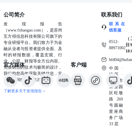
316395 -8198 资料来源：RQData，国泰君安期货研究 表5：
期权市场统计 品种 成交量 变化 成交量PCR 变化 持仓量 变
公司简介
联系我们
化 持仓量PCR 变化 PTA主力 222711 -112272 0.3725 0.1337
180698 5040 0.3479 -0.048 PTA 380228 -132448 0.4393
发现报告
联系在
0.1481 542391 -1172 0.5612 -0.0157 乙二醇主力 38161
（www.fxbaogao.com），是苏州
线客服
-11611 0.8281 0.3627 120268 2601 0.5661 0.0112 乙二醇
互方得信息科技有限公司旗下的
（
38238 -11703 0.8251 0.362 122516 1714 0.5698 0.011 橡胶主
0512-
专业研报平台。我们致力于为金
日9
力 58313 21787 0.4177 -0.0238 88497 1049 0.4667 -0.0075 橡
88971002
融从业者与投资者提供全面、及
18
胶 77227 28525 0.4278 0.0237 112255 2550 0.4737 0.0011 聚
时的研报数据，覆盖宏观、行
hfd04@hufan
乙烯主力 25141 8102 0.4303 0.1124 64021 4417 0.5294
业、公司、财报等全方位内容。
官方媒体
客户端
-0.0756 聚乙烯 25163 8115 0.4308 0.1131 65094 4310 0.5317
凭借前沿的技术与极简的设计，
中国 ·
-0.0737 聚丙烯主力 14207 3645 0.4148 0.0764 49226 -1045
我们助您高效获取关键信息，实
江苏 ·
0.4793 -0.0353 聚丙烯 14562 3813 0.4136 0.0787 50808
现深度洞察与精准决策。
苏州市
-1578 0.4855 -0.0299 甲醇主力 116333 41700 1.2232 0.2623
工业园
了解更多关于发现报告 >
73129 6970 0.724 -0.1605 甲醇 197054 68545 1.0199 0.1248
区旺墩
291087 8290 0.9816 -0.0324 苯乙烯主力 3953 -283320
路269
1.5736 0.9671 4790 -138930 2.0278 0.7223 苯乙烯 415088
号圆融
126707 0.7048 0.0956 8558 -141279 1.3332 0.0393 LPG主力
星座商
7943 -11185 0.4569 -0.3124
务广场
33 层