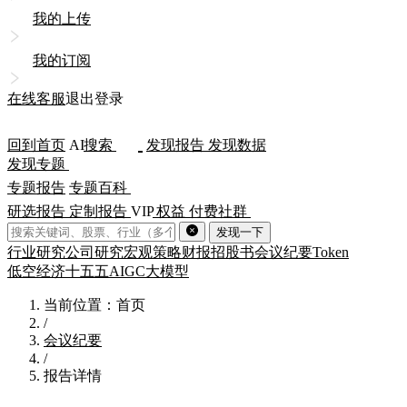
我的上传
我的订阅
在线客服
退出登录
回到首页
AI
搜索
发现报告
发现数据
发现专题
专题报告
专题百科
研选报告
定制报告
VIP
权益
付费社群
发现一下
行业研究
公司研究
宏观策略
财报
招股书
会议纪要
Token
低空经济
十五五
AIGC
大模型
当前位置：首页
/
会议纪要
/
报告详情