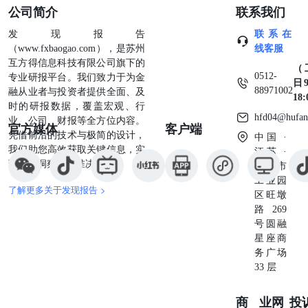
公司简介
联系我们
发现报告
联系在
（www.fxbaogao.com），是苏州
线客服
互方得信息科技有限公司旗下的
（
0512-
专业研报平台。我们致力于为金
日9
88971002
融从业者与投资者提供全面、及
18
时的研报数据，覆盖宏观、行
hfd04@hufan
业、公司、财报等全方位内容。
官方媒体
客户端
凭借前沿的技术与极简的设计，
中国 ·
我们助您高效获取关键信息，实
江苏 ·
现深度洞察与精准决策。
苏州市
工业园
了解更多关于发现报告 >
区旺墩
路269
号圆融
星座商
务广场
33 层
商业
网
投