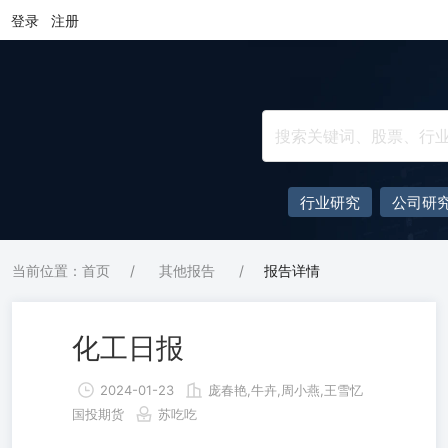
登录
注册
行业研究
公司研
当前位置：首页
/
其他报告
/
报告详情
化工日报
2024-01-23
庞春艳,牛卉,周小燕,王雪忆
国投期货
苏吃吃