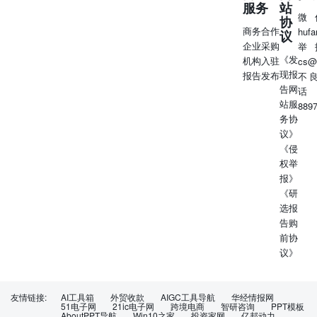
服务
站
微
协
商务合作
huf
议
企业采购
举
《发
机构入驻
cs@
现报
报告发布
不
告网
话
站服
889
务协
议》
《侵
权举
报》
《研
选报
告购
前协
议》
友情链接:
AI工具箱
外贸收款
AIGC工具导航
华经情报网
51电子网
21ic电子网
跨境电商
智研咨询
PPT模板
AboutPPT导航
Win10之家
投资家网
亿邦动力