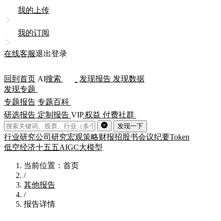
我的上传
我的订阅
在线客服
退出登录
回到首页
AI
搜索
发现报告
发现数据
发现专题
专题报告
专题百科
研选报告
定制报告
VIP
权益
付费社群
发现一下
行业研究
公司研究
宏观策略
财报
招股书
会议纪要
Token
低空经济
十五五
AIGC
大模型
当前位置：首页
/
其他报告
/
报告详情