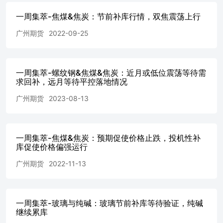
州：中天钢铁（日）为3840元/吨，较9月15日-10元/吨 螺
一周集萃-焦煤&焦炭：节前补库行情，双焦震荡上行
纹钢：HRB400：Φ20：市场价：广州：粤韶（日）为3850
元/吨，较9月15日+20元/吨 数据来源：Mysteel广州期货研
广州期货
2022-09-25
究中心 焦炭焦煤现货情况：个别焦化厂提出第二轮提涨，
盘面升水结构 图表标题，微软雅黑，Times New Roman，
加粗，14-16号字体，白焦煤&焦炭仓单： 图表标题，微软
一周集萃-螺纹钢&焦煤&焦炭：近月或低位震荡等待需
雅黑，Times New Roman，加粗，14-16号字体，白焦煤：
求回补，远月等待平控落地情况
截止9月22日，环比上周山西中硫煤、口岸蒙5原煤上涨150
元/吨、上涨65元/吨，单一煤种最低仓单约1817元/吨。焦
广州期货
2023-08-13
炭：截止9月22日，港口准一焦炭价格2250元/吨，港口价格
环比+80元/吨，山西准一焦炭2000元/吨，环比+100，集港
利润40元/吨。 综合看：成材压制焦炭涨幅及速度，集港
利润扩展速度不快。 螺纹钢基差及价差：基差转正，反套
一周集萃-焦煤&焦炭：预期促使价格止跌，投机性补
库促使价格偏强运行
价差逻辑延续 第六部分行业/产业动态 安全事故依旧扰动
供应 2023年9月24日，贵州省六盘水市盘江精煤股份有限
广州期货
2022-11-13
公司山脚树煤矿井下1200运输平巷二部皮带机尾向外约60米
处着火，造成211016采煤工作面16人遇难。事故所在采一区
当班下井114人，安全升井98人。该矿属国有企业，正常生
产煤矿，设计生产能力为310万吨/年，煤与瓦斯突出矿井，
一周集萃-玻璃与纯碱：玻璃节前补库等待验证，纯碱
煤层自燃。这起事故发生在中秋节和国庆假期前夕，是继重
继续累库
庆2020年松藻煤矿“9·27”重大皮带着火事故后又一起重大皮