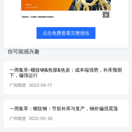
纹钢01合约以收盘价计相比9月15日下跌-1.18%，报3779元/
吨。焦炭01合约以收盘价计相比9月15日上涨1.23%，报
2512.0元/吨。焦煤01合约以收盘价计相比9月15日上涨
2.11%，报1861.0元/吨。夜盘价格有所回落。 上周黑色品
种强弱排序：焦煤>焦炭>热卷>螺纹>铁矿 驱动因素：表
点击免费查看完整报告
内成材供需有所好转，节前补库力度不强，成材价格有所回
落，原料价格高位偏强震荡。 第三部分螺纹钢基本面分析
基本面分析：价格回升后，产量继续上行 供给端：螺纹钢
你可能感兴趣
产量环比+7.70万吨，铁水处于高位，螺纹钢价格走强，部
分高炉复产。 库存端：螺纹钢当周库存-29.22吨，厂库、
社库去化，总库存开始回落。 供给端：铁水高位回落，粗
一周集萃-螺纹钢&焦煤&焦炭：成本端强势，补库预期
钢较同期仍在较高水平，螺纹产量回升 需求&库存端：需
下，偏强运行
求回升力度不强，社会库存同比高于去年 钢坯：库存继续
回升，螺纹钢价格回落，与螺纹价差小幅度回调 数据来
广州期货
2023-09-17
源：Mysteel广州期货研究中心 利润：铁水性价比持续走
弱，高炉利润持续走低 第四部分双焦基本面分析 焦炭端：
上、下游同时复产，供需缺口走扩 焦炭库存：继续去库，
焦炭整体紧平衡 焦煤库存：上游大幅度去库，整体库存继
一周集萃：螺纹钢：节前补库与复产，钢价偏强震荡
续去化 第五部分期现价格分析 价格小幅度回落，周末价格
广州期货
2022-05-30
表现一般 图表标题，微软雅黑，Times New Roman，加
粗，14-16号字体，白周末现货价格表现一般。截止9月22
日现货报价如下： 螺纹钢：HRB400：Φ20：市场价：杭