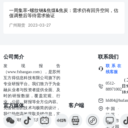
本报告由广州期货股份有限公司（以下简称“本公司”）编
制，本公司具有中国证监会许可的期货公司投资咨询业务资
一周集萃-螺纹钢&焦煤&焦炭：需求仍有回升空间，估
格，本报告基于合法取得的信息，但本公司对这些信息的准
值调整后等待需求验证
确性和完整性不作任何保证，也不保证所包含的信息和建议
广州期货
2023-03-27
不会发生任何变更。 我们已力求报告内容的客观、公正，
但文中的观点、结论和建议仅供参考，并不构成所述品种的
操作依据，投资者据此做出的任何投资决策与本公司和作者
无关。在任何情况下，本公司以及雇员不对任何人因使用本
报告中的任何内容所引发的任何直接或间接损失负任何责
公司简介
联系我们
任。 本报告版权归本公司所有，本公司保留所有权利。未
经本公司事先书面许可，任何机构和个人不得以任何形式翻
发现报告
联系在
版、复制、引用或转载本报告的全部或部分内容，不得再次
（www.fxbaogao.com），是苏州
线客服
分发给任何其他人，或以任何侵犯本公司版权的其他方式使
互方得信息科技有限公司旗下的
用。如引用、刊发，须注明出处为广州期货股份有限公司，
（
0512-
专业研报平台。我们致力于为金
且不得对本报告进行有悖原意的引用、删节和修改。 广州
日9
88971002
融从业者与投资者提供全面、及
期货股份有限公司提醒广大投资者：期市有风险，入市需谨
18
时的研报数据，覆盖宏观、行
慎！投资咨询业务资格：证监许可【2012】1497号 分析
hfd04@hufan
业、公司、财报等全方位内容。
官方媒体
客户端
师：吴宇祥F03087345 Z0019523 020-
凭借前沿的技术与极简的设计，
中国 ·
88938992wu.yuxiang2@gzf2010.com.cn 广州期货主要业务单
我们助您高效获取关键信息，实
江苏 ·
元联系方式 广州期货股份有限公司欢 迎 交流 ！ 地址：广
现深度洞察与精准决策。
苏州市
州市天河区临江大道1号寺右万科南塔5/6楼，北塔30楼网
工业园
址：www.gzf2010.com.cn