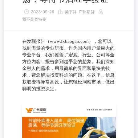
2023-09-26
吴宇祥
广州期货
我不是奥特曼
在发现报告（www.fxbaogao.com），您可以
找到海量的专业研报。作为国内用户量巨大的
专业平台，我们覆盖了宏观、行业、公司等全
方位内容，报告多到超乎您的想象。我们深知
金融人的需求，用最简单的界面和最快的技
术，帮您解决找资料难的问题。在这里，信息
获取变得异常高效，让您轻松洞察市场，做出
聪明的投资决定。
一周集萃-螺纹钢&焦煤&焦炭 研究中心2023年9月24日 行情
总结与展望01 行情回顾02 螺纹钢基本面分析03 双焦基本面
分析04 期现价格分析05 产业链动态分析06 第一部分行情总
结与展望 第二部分行情回顾 行情回顾：节前补库力度不
强，价格高位偏强震荡 盘面涨跌幅：截止9月22收盘，螺