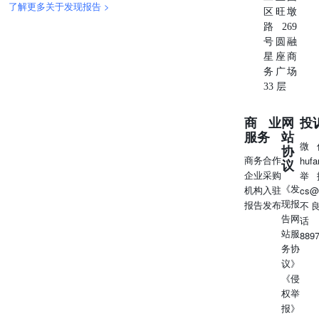
了解更多关于发现报告 >
区旺墩
路269
号圆融
星座商
务广场
33 层
商业
网
投
服务
站
微
协
商务合作
huf
议
企业采购
举
《发
机构入驻
cs@
现报
报告发布
不
告网
话
站服
889
务协
议》
《侵
权举
报》