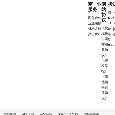
商业
网
投
服务
站
微
协
商务合作
huf
议
企业采购
举
《发
机构入驻
cs@
现报
报告发布
不
告网
话
站服
889
务协
议》
《侵
权举
报》
《研
选报
告购
前协
议》
友情链接:
AI工具箱
外贸收款
AIGC工具导航
华经情报网