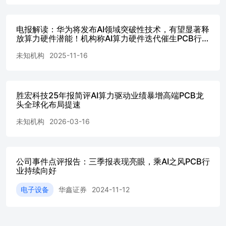
电报解读：华为将发布AI领域突破性技术，有望显著释
放算力硬件潜能！机构称AI算力硬件迭代催生PCB行业
结构性增长机遇，两大细分领域有望受益，这家公司的
未知机构
2025-11-16
产品是制造覆铜板和印刷电路板的基础材料
胜宏科技25年报简评AI算力驱动业绩暴增高端PCB龙
头全球化布局提速
未知机构
2026-03-16
公司事件点评报告：三季报表现亮眼，乘AI之风PCB行
业持续向好
电子设备
华鑫证券
2024-11-12