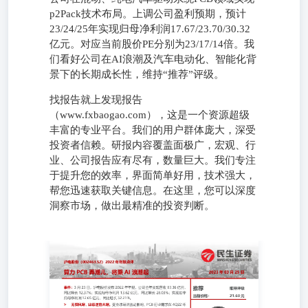
p2Pack技术布局。上调公司盈利预期，预计
23/24/25年实现归母净利润17.67/23.70/30.32
亿元。对应当前股价PE分别为23/17/14倍。我
们看好公司在AI浪潮及汽车电动化、智能化背
景下的长期成长性，维持“推荐”评级。
找报告就上发现报告
（www.fxbaogao.com），这是一个资源超级
丰富的专业平台。我们的用户群体庞大，深受
投资者信赖。研报内容覆盖面极广，宏观、行
业、公司报告应有尽有，数量巨大。我们专注
于提升您的效率，界面简单好用，技术强大，
帮您迅速获取关键信息。在这里，您可以深度
洞察市场，做出最精准的投资判断。
事件：3月23日，沪电股份发布2022年年报，公司全年实现
营收83.36亿元，同比增长12.37%；实现归母净利润13.62亿
元，同比增长28.03%；实现扣非归母净利润12.65亿元，同
比增长32.21%。 无惧风寒，业绩逆势大增。受全球经济波
动影响，PCB行业需求在4Q22环比下滑7.7%，同比下滑