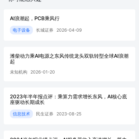
智能化程度的提高，传统6层以内为主的汽车板逐步向多
层、高阶HDI、高频高速等方向升级，沪利微电厂持续升级
产品结构，毫米波雷达、采用HDI的自动驾驶辅助、智能座
AI浪潮起，PCB乘风行
舱域控制器、埋陶瓷、厚铜等新兴产品迅速成长，并已实现
800V高压PCB产品的量产。 发布年报同日董事会同意增资
电子设备
长城证券
2026-04-09
胜伟策，交易完成后将直接持有胜伟策80%的股权，通过
Schweizer间接持有3.948%的股权，并实现并表，有助于公
司在混动、纯电汽车驱动系统PCB领域实现p2Pack技术布
潍柴动力乘AI电源之东风传统龙头双轨转型全球AI浪潮
局。 投资建议：考虑到AI蓬勃发展带来算力PCB的旺盛需
起
求，我们上调公司盈利预期，预计23/24/25年实现归母净利
润17.67/23.70/30.32亿元。对应当前股价PE分别为23/17/14
未知机构
2026-01-20
倍。我们看好公司在AI浪潮及汽车电动化、智能化背景下
的长期成长性，维持“推荐”评级。 风险提示：数据中心相
关需求不及预期，汽车销量下滑，国际贸易冲突 盈利预测
与财务指标项目/年度 公司财务报表数据预测汇总 利润表
2023年半年报点评：乘算力需求增长东风，AI核心底
（百万元）营业总收入 资产负债表（百万元） 现金流量表
座驱动长期成长
（百万元）
信息技术
民生证券
2023-08-25