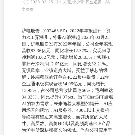
2023-03-25
方竞,李少青
民生证券
李哈哈
沪电股份（002463.SZ）2022年年报点评：算
力PCB弄潮儿，将乘AI浪潮起 2023年03月25
日，沪电股份发布2022年年报，公司全年实现
营收83.36亿元，同比增长12.37%；实现归母
净利润13.62亿元，同比增长28.03%；实现扣
非归母净利润12.65亿元，同比增长32.21%。
无惧风寒，业绩逆势大增。受益于缺芯的缓
解，终端积压的订单在4Q22集中提货，22年
企业通讯板实现营收54.95亿元，同比增长
13.95%，占公司总营收比重达66%；毛利率达
34.33%，同比提升4.97pct。当前ChatGPT点燃
AI的算力需求，未来随着大模型的铺开、AI应
用场景的落地，AI服务器、400G以上交换机
等终端有望迎来高速增长，而其所需的大尺
寸、高层数、高阶HDI以及高频高速PCB产品
为沪电所深耕和擅长的领域。当前公司应用于