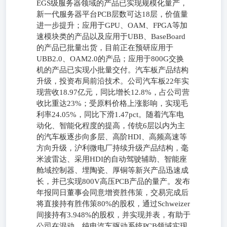
EGS级服务器领域的产品已实现规模化量产，
新一代服务器平台PCB层数可达18层，价值量
进一步提升；应用于GPU、OAM、FPGA等加
速模块类的产品以及应用于UBB、BaseBoard
的产品已批量出货，目前正在预研应用于
UBB2.0、OAM2.0的产品；应用于800G交换
机的产品已实现小批量交付。汽车板产品结构
升级，投资布局前沿技术。公司汽车板22年实
现营收18.97亿元，同比增长12.8%，占公司营
收比重达23%；受原料价格上涨影响，实现毛
利率24.05%，同比下滑1.47pct。随着汽车电
动化、智能化程度的提高，传统6层以内为主
的汽车板逐步向多层、高阶HDI、高频高速等
方向升级，沪利微电厂持续升级产品结构，毫
米波雷达、采用HDI的自动驾驶辅助、智能座
舱域控制器、埋陶瓷、厚铜等新兴产品迅速成
长，并已实现800V高压PCB产品的量产。发布
年报同日董事会同意增资胜伟策，交易完成后
将直接持有胜伟策80%的股权，通过Schweizer
间接持有3.948%的股权，并实现并表，有助于
公司在混动、纯电汽车驱动系统PCB领域实现