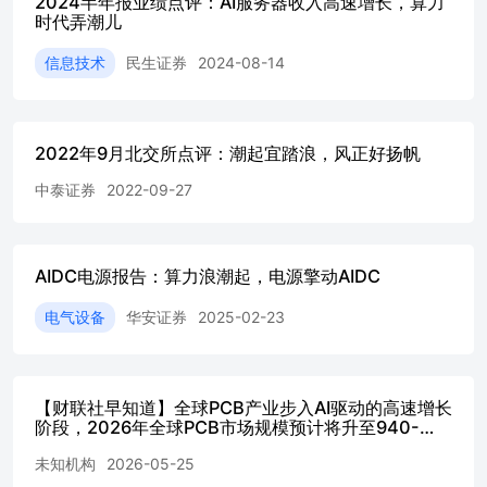
2024半年报业绩点评：AI服务器收入高速增长，算力
时代弄潮儿
信息技术
民生证券
2024-08-14
2022年9月北交所点评：潮起宜踏浪，风正好扬帆
中泰证券
2022-09-27
AIDC电源报告：算力浪潮起，电源擎动AIDC
电气设备
华安证券
2025-02-23
【财联社早知道】全球PCB产业步入AI驱动的高速增长
阶段，2026年全球PCB市场规模预计将升至940-
980亿美元，这家公司的液冷漏液监测FPC应用方案已
未知机构
2026-05-25
顺利取得某头部AI算力服务器散热客户的订
单-20260525