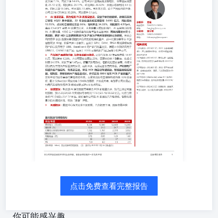
14.6%。公司4Q22业绩实现逆势增长，单季度实现营收
25.72亿元，同比增长28.17%，环比增长26.82%；实现归母
净利润4.4亿元，同比大增58.34%，环比增长13.40%。毛利
率方面，由于产品结构的升级，公司22年毛利率达
30.28%，同比提升3.1pct。 AI浪潮已至，算力相关PCB直接
受益者。受益于缺芯的缓解，终端积压的订单在4Q22集中
提货，22年企业通讯板实现营收54.95亿元，同比增长
13.95%，占公司总营收比重达66%；毛利率达34.33%，同
比提升4.97pct。 当前ChatGPT点燃AI的算力需求，未来随
着大模型的铺开、AI应用场景的落地，AI服务器、400G以
上交换机等终端有望迎来高速增长，而其所需的大尺寸、高
层数、高阶HDI以及高频高速PCB产品为沪电所深耕和擅长
的领域。当前公司应用于EGS级服务器领域的产品已实现规
模化量产，新一代服务器平台PCB层数可达18层，价值量进
一步提升；应用于GPU、OAM、FPGA等加速模块类的产品
以及应用于UBB、BaseBoard的产品已批量出货，目前正在
预研应用于UBB2.0、OAM2.0的产品；应用于800G交换机
的产品已实现小批量交付。 汽车板产品结构升级，投资布
点击免费查看完整报告
局前沿技术。公司汽车板22年实现营收18.97亿元，同比增
长12.8%，占公司营收比重达23%；受原料价格上涨影响，
实现毛利率24.05%，同比下滑1.47pct。随着汽车电动化、
你可能感兴趣