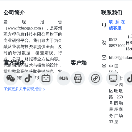
公司简介
联系我们
发现报告
联系在
（www.fxbaogao.com），是苏州
线客服
互方得信息科技有限公司旗下的
（
0512-
专业研报平台。我们致力于为金
日9
88971002
融从业者与投资者提供全面、及
18
时的研报数据，覆盖宏观、行
hfd04@hufan
业、公司、财报等全方位内容。
官方媒体
客户端
凭借前沿的技术与极简的设计，
中国 ·
我们助您高效获取关键信息，实
江苏 ·
现深度洞察与精准决策。
苏州市
工业园
了解更多关于发现报告 >
区旺墩
路269
号圆融
星座商
务广场
33 层