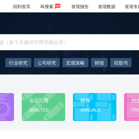
回到首页
AI
搜索
发现报告
发现数据
发现专
行业研究
公司研究
宏观策略
财报
招股书
会议纪要
Token
低空经济
十五五
AIGC
大模型
会议纪要
财报
招
Y
MINUTES
ANNUALS
PR