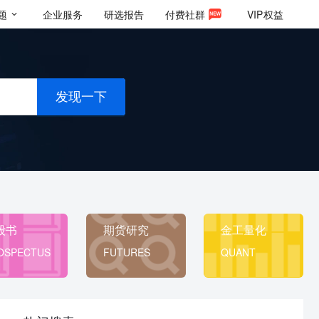
题
企业服务
研选报告
付费社群
VIP
权益
发现一下
股书
期货研究
金工量化
OSPECTUS
FUTURES
QUANT