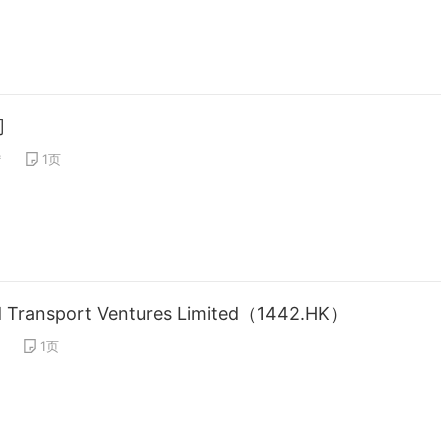
司
*
1
页
 Transport Ventures Limited（1442.HK）
1
页