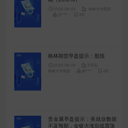
COMPANY
2026-08-09
格林大华期货
洪***
4
页
宏观策略
STRATEGY
会议纪要
格林期货早盘提示：股指
MINUTES
2026-08-09
于军礼
格林大华期货
测***
4
页
财报
ANNUALS
招股书
PROSPECTUS
贵金属早盘提示：美就业数据
期货研究
不及预期，金银大涨后或震荡