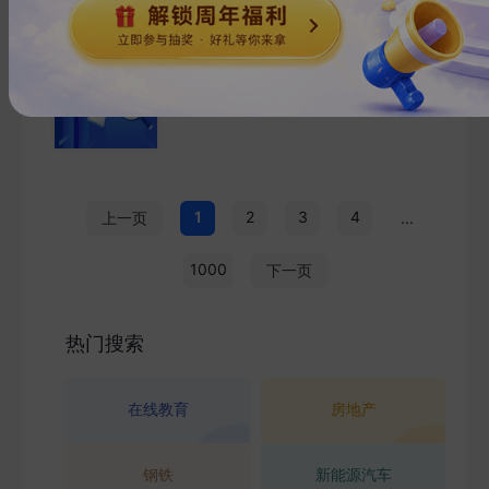
格林大华期市早班车-尿素
2026-08-09
格林大华期货
G***
1
页
1
2
3
4
上一页
...
1000
下一页
热门搜索
在线教育
房地产
钢铁
新能源汽车