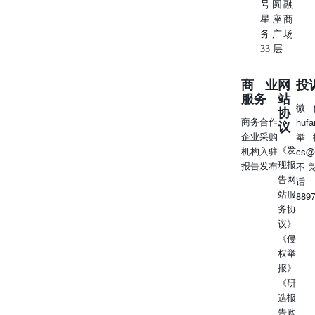
号圆融
星座商
务广场
33 层
商业
网
投
服务
站
微
协
商务合作
huf
议
企业采购
举
《发
机构入驻
cs@
现报
报告发布
不
告网
话
站服
889
务协
议》
《侵
权举
报》
《研
选报
告购