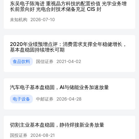
盖给予“买入”评级。 ◼风险提示：车载CIS需求及客户订单
东吴电子陈海进 重视晶方科技的配置价值 光学业务增
坡不及预期；光通信及高阶封装业务验证进度不及预期；精
长前景向好 光电合封技术储备充足 CIS 封
及汇率风险。 内容目录 1.深耕晶圆级封装二十年，专业平
未知机构
2026-07-10
形...........................5 1.1.发展历程：从CIS
界............................51.1.1.深耕传感器晶圆级封
淀...........................................................
装服务向光电协同延伸..........................................
2020年业绩预增点评：消费需求支撑全年稳健增长，
散，市场化机制与专业团队支撑长期经营......................
基本盘稳固持续增长可期
基本盘，微型光学与海外布局打开增量空间....................
业，8英寸与12英寸产线协同支撑规模交付..............................
食品饮料
国信证券
2021-04-02
承载微型光学业务，封装与光学协同能力逐步完善........................
地完善全球生产体系，海外客户交付与供应链韧性持续增强...................
画像：车载放量推动规模增长，产品结构升级带动盈利改善.....................
装测试贡献核心业绩增量，车载CIS成为主要增长动
汽车电子基本盘稳固，AI与储能业务加速放量
力........................................................
电子设备
中邮证券
2026-04-28
优化..............................................................
打开主业成长空间........................................9
值量持续提升.............................................
驱动主业加速增长...........................................1
切割主业基本盘稳固，静待焊接新业务放量
车载场景，规模交付能力得到客户验证....................10
升，车载业务成为当前业绩主要增量................................
国投证券
2024-08-21
化能力构筑竞争壁垒....................................................