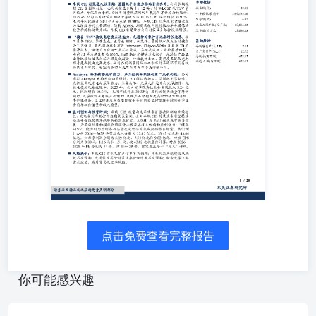
有望带动公司封装业务维持较快增长。 收盘价(元)43.02一年最低/
(倍)6.02流通A股市值(百万元)28,056.43总市值(百万元)28,05
连能力，光通信封装打开远期增长边界：公司具备TSV、异质
晶圆级永久及临时键合等工艺能力，并已布局双面有源Interposer、
叠等技术。该能力可应用于多芯片集成、异质集成及三维堆叠
800G、1.6T高速光模块需求提升，光通信产品正由传统模
体加工、高密度互连及光电裸片集成提出更高要求。公司在
具备较强技术匹配度，有望逐步切入光电芯片封装等高价值环
(元,LF)7.15资产负债率(%,LF)12.73总股本(百万股)652.17流通A
补齐精密光学能力，产品结构升级强化第二成长曲线：公司通过A
计、3D微结构加工、晶圆级光学制造、光机装调及光电封装
步向光学组件、光机电模块及系统延伸。2025年，公司光学及
同比增长10.54%，毛利率提升至39.33%；在传统镜头数
增加，反映产品结构向更高附加值方向升级。半导体设备、
有望持续提升精密光学业务的单机价值量和收入质量。 ◼盈利
与光学业务扩张共同驱动业绩增长，光电合封布局打开远期成
点击免费查看完整报告
有望持续受益于智能驾驶升级带来的需求扩容，ASML及FA
和模块升级将进一步改善收入结构和盈利能力；“键合+TSV
片集成提供潜在增量。我们预计公司2026—2028年营业收入分别为
你可能感兴趣
43.64亿元，归母净利润分别为5.19亿元、7.53亿元和9.82亿元
元和1.51元。按43.02元收盘价计算，对应2026—2028年PE