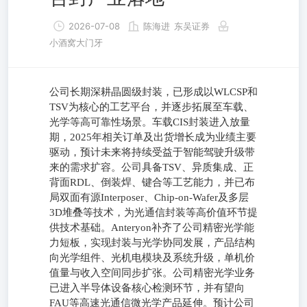
2026-07-08
陈海进
东吴证券
小酒窝大门牙
公司长期深耕晶圆级封装，已形成以WLCSP和
TSV为核心的工艺平台，并逐步拓展至车载、
光学等高可靠性场景。车载CIS封装进入放量
期，2025年相关订单及出货增长成为业绩主要
驱动，预计未来将持续受益于智能驾驶升级带
来的需求扩容。公司具备TSV、异质集成、正
背面RDL、倒装焊、键合等工艺能力，并已布
局双面有源Interposer、Chip-on-Wafer及多层
3D堆叠等技术，为光通信封装等高价值环节提
供技术基础。Anteryon补齐了公司精密光学能
力短板，实现封装与光学协同发展，产品结构
向光学组件、光机电模块及系统升级，单机价
值量与收入空间同步扩张。公司精密光学业务
已进入半导体设备核心检测环节，并有望向
FAU等高速光通信微光学产品延伸。预计公司