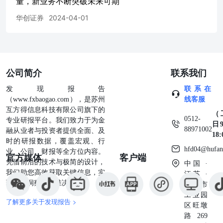
量，新业务不断突破未来可期
连技术壁垒..............................................................
装核心能力，支撑堆叠封装与异质集成...............................
华创证券
2024-04-01
气，CPO将封装能力由电互连升级至光电系统集成...................
升级，FAU迎来新一轮需求增长.................................................
力契合FAU制造需求，公司具备向高速光通信延伸的工艺基础..................
TSV、正背面RDL与倒装焊覆盖光电芯片集成的关键工
序.........................................................22 5.盈利预测与投
公司简介
联系我们
议..................................................................................
发现报告
联系在
测.........................................................................................
（www.fxbaogao.com），是苏州
线客服
互方得信息科技有限公司旗下的
（
0512-
专业研报平台。我们致力于为金
日9
88971002
融从业者与投资者提供全面、及
18
时的研报数据，覆盖宏观、行
hfd04@hufan
业、公司、财报等全方位内容。
官方媒体
客户端
凭借前沿的技术与极简的设计，
中国 ·
我们助您高效获取关键信息，实
江苏 ·
现深度洞察与精准决策。
苏州市
工业园
了解更多关于发现报告 >
区旺墩
路269