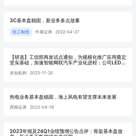
成早期规模积累，客户、工艺与良率优势持续沉淀.........................
化、洁净度和光学可靠性要求较高，专业化封装能力形成差异化壁垒.........
向多类车用传感器延伸，单车封装价值量有望进一步扩容.....................
3C基本盘稳固，新业务多点放量
Anteryon补齐精密光学能力，半导体设备应用打开高价值成长空间........
Anteryon承接欧洲精密光学积累，“封装+光学”协同布局逐步成形.........
轻工制造
中泰证券
2022-04-27
设计到晶圆级光学制造，一站式能力支撑多元应用拓展........................
曲面与光学系统设计能力提升定制化方案价
值..............................................................
【研选】工信部再发试点通知，为规模化推广应用奠定
型器件规模生产.......................................................
坚实基础，加速智能网联汽车产业化进程；公司LED全
产品延伸......................................................................
产业链放量在即，且其电视ODM业务市场份额有望进
电封装推动业务由单一元件向模块和系统升级...................................
未知机构
2023-11-20
一步提升，作 为“现金牛”业务稳固收入利润基本盘
光学切入晶圆量检测关键链路，半导体设备客户强化技术含金量..............
学元件及传感组件服务于晶圆量测、检测与设备状态监控等
节..................................163.3.2.高精度
作增强订单稳定性......................163.4.由光学
热电业务基本盘稳固，海上风电有望支撑未来发展
间同步扩张...................................173.4.
西南证券
2023-04-18
整子系统延伸.............................................
出货量为框架测算业务价值量................................
通信放量打开先进封装应用空间...........18 4.1. WLCS
能力长期积累........................................184.
2023年报及24Q1业绩预增公告点评：骨架基本盘放
力构成业务基本盘..............................................