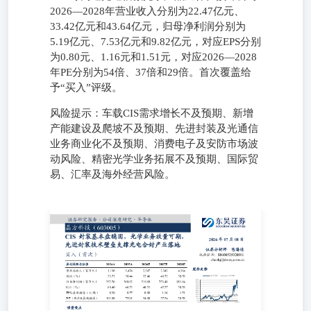
2026—2028年营业收入分别为22.47亿元、
33.42亿元和43.64亿元，归母净利润分别为
5.19亿元、7.53亿元和9.82亿元，对应EPS分别
为0.80元、1.16元和1.51元，对应2026—2028
年PE分别为54倍、37倍和29倍。首次覆盖给
予“买入”评级。
风险提示：车载CIS需求增长不及预期、新增
产能建设及爬坡不及预期、先进封装及光通信
业务商业化不及预期、消费电子及安防市场波
动风险、精密光学业务拓展不及预期、国际贸
易、汇率及海外经营风险。
CIS封装基本盘稳固，光学业务放量可期，先进封装技术壁垒支
07月08日 证券分析师陈海进执业证书：S0600525020001chenhj
市场数据 ◼车载CIS封装进入放量期，晶圆级平台能力推动量
级封装，已形成覆盖8英寸、12英寸的WLCSP及TSV量产
级应用向车载高可靠性场景的延伸。2025年，公司芯片封装及测
比增长38.92%，毛利率同比提升5.07个百分点至49.90%，
善的主要驱动。随着ADAS、环视及舱内监控推动单车摄像头