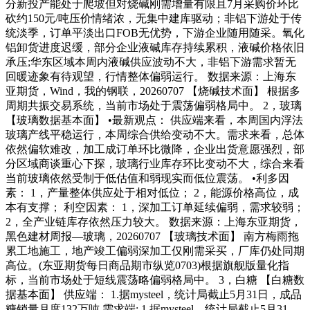
分新投产能处于爬坡但对烧碱刚需增量有限且7月采购价环比
砍约150元/吨压价情绪浓，无集中建库驱动；非铝下游处于传
统淡季，订单平淡出口FOB无优势，下游企业随用随采。氧化
铝卸货进度迟缓，部分企业液碱库存持续累积，液碱价格依旧
承压;华东区域本周内液碱供应波动不大，非铝下游需求暂无
回暖迹象有待观望，行情整体偏弱运行。 数据来源：上海东
亚期货，Wind，我的钢联，20260707 【烧碱技术面】 根据多
周期共振交易系统，当前市场处于震荡偏弱格局中。 2，玻璃
【玻璃数据基本面】 •最新观点： 供应端来看，本周国内浮法
玻璃产线平稳运行，本周综合供给变动不大。需求来看，总体
依然偏软难改，加工成订单环比微降，企业出货意愿强烈，部
分区域商谈重心下探，玻璃行业库存环比变动不大，综合来看
当前玻璃依然受制于低估值和弱现实而低位震荡。 •利多因
素： 1，产量整体供应处于相对低位； 2，能源价格高位，成
本有支撑； 利空因素： 1，深加工订单延续偏弱，需求较弱；
2，全产业链库存依然压力较大。 数据来源：上海东亚期货，
黑色建材周报—玻璃，20260707 【玻璃技术面】 南方梅雨拖
累工地施工，地产竣工偏弱深加工仅刚需采买，厂库仍处同期
高位。(东亚期货每日商品期市纵览0703)根据旗舰版量化指
标，当前市场处于短线震荡略偏弱格局中。 3，白糖 【白糖数
据基本面】 供应端： 1.据mysteel，统计局截止5月31日，成品
糖销量月度132万吨 需求端: 1.据mysteel，统计局截止5月31