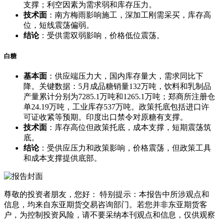
支撑；利空因素为需求弱和库存压力。
技术面
：南方梅雨影响施工，深加工刚需采买，库存高
位，短线震荡偏弱。
结论
：受供需双弱影响，价格低位震荡。
白糖
基本面
：供应端压力大，国内库存量大，需求同比下
降。关键数据：5月成品糖销量132万吨，饮料和乳制品
产量累计分别为7285.1万吨和1265.1万吨；郑商所注册仓
单24.19万吨，工业库存537万吨。政策托底包括进口许
可证收紧等预期。印度出口禁令对原糖有支撑。
技术面
：库存高位但政策托底，成本支撑，短期震荡筑
底。
结论
：受供应压力和政策影响，价格震荡，但政策工具
和成本支撑提供底部。
尊敬的投资者朋友，您好： 特别提示：本报告中所涉观点和
信息，均来自东亚期货交易咨询部门。若您并非东亚期货客
户，为控制投资风险，请不要采纳本刊观点和信息，仅供观察