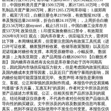
日，中国饮料类月度产量1509.5万吨，累计7285.10万吨；中国
乳制品月度产量269万吨，累计1265.1万吨库存端： 1.据郑商
所，截至7月3日，白糖注册仓单23796张，有效预报392张，仓
单及预报总量24188张，折合白糖24.19万吨；，上周折合白糖
是23.56万吨2.据mysteel，截止5月31日，中国白糖工业库存月
度537万吨 政策信息：1.印度实施食糖出口禁令，有效期至
2026年9月30日 观点：国内库存量大，供应端压力大，需求同
比下降，本周继续累库，但需要注意国内有政策工具托底（进
口许可证收紧、糖浆预拌粉收紧、收储等政策预期）以及厄尔
尼诺现象对糖价有支撑。本周受原糖带动，小幅反弹。 数据
来源：上海东亚期货，农产品周报-白糖20260703 【白糖技术
面】 国内糖库存虽然有去化但是库存量仍处于历年同期高
位，因此国内市场供应端压力较大，但是考虑国内政策托底以
及国内糖成本支撑等因素，以及近日广西南宁暴雨的影响，国
内糖价短期可能震荡筑底完毕。 免责声明 本报告是秉持独
立、客观、公正和审慎的原则制作而成。本报告中的交易策略
均遵循“多方共赢，互惠互利”的原则，作者对文中所涉及的投
资产品描述力求客观、公正，但相关投资产品所涉及到的观
点、结论和建议仅供参考，不代表作者对任何投资产品做出具
导向性的购买建议。文中所涉及的内容及数据类信息均客观、
真实，然则不保证在实际使用中不发生任何变更。本报告仅供