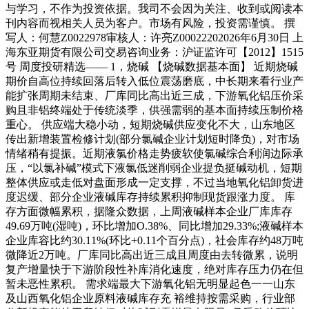
与学习，不作为投资依据。我司不会因为关注、收到或阅读本
刊内容而视相关人员为客户。市场有风险，投资需谨慎。 撰
写人：何慧Z0022978审核人：许亮Z00022202026年6月30日 上
海东亚期货有限公司交易咨询业务：沪证监许可【2012】1515
号 周度投研精选—— 1，烧碱 【烧碱数据基本面】 近期烧碱
期价自高位持续回落后转入低位震荡磨底，中长期来看行业产
能扩张周期未结束、厂库同比高出近三成，下游氧化铝压价采
购且非铝终端处于传统淡季，供强需弱的基本面持续压制价格
重心。 供应端大稳小动，短期烧碱供应变化不大，山东地区
传出新增装置检修计划(部分氯碱企业计划短时降负)，对市场
情绪稍有提振。近期液氯价格走势疲软使氯碱综合利润边际承
压，“以氯补碱”模式下液氯低迷削弱企业提负挺碱动机，短期
整体供应或走低对盘面形成一定支撑，不过当地氧化铝卸货进
度迟缓、部分企业液碱库存持续累积抑制现货跟涨力度。 库
存方面微幅累积，据隆众数据，上周液碱样本企业厂库库存
49.69万吨(湿吨)，环比增加O.38%、同比增加29.33%;液碱样本
企业库容比约30.11%(环比+0.11个百分点)，社会库存约48万吨
微降近2万吨。厂库同比高出近三成且周度由去转微累，说明
复产增量快于下游阶段性补库消化速度，绝对库存压力仍在但
暂未恶性累积。 需求端最大下游氧化铝无明显起色一一山东
及山西氧化铝企业原料液碱库存充 裕维持按需采购，行业部