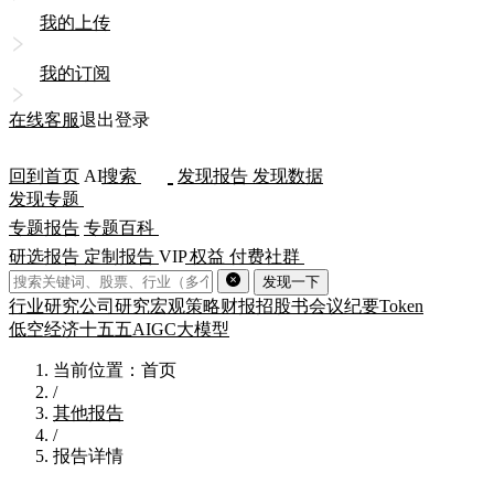
我的上传
我的订阅
在线客服
退出登录
回到首页
AI
搜索
发现报告
发现数据
发现专题
专题报告
专题百科
研选报告
定制报告
VIP
权益
付费社群
发现一下
行业研究
公司研究
宏观策略
财报
招股书
会议纪要
Token
低空经济
十五五
AIGC
大模型
当前位置：首页
/
其他报告
/
报告详情