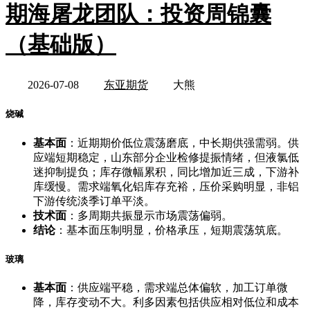
期海屠龙团队：投资周锦囊
（基础版）
2026-07-08
东亚期货
大熊
烧碱
基本面
：近期期价低位震荡磨底，中长期供强需弱。供
应端短期稳定，山东部分企业检修提振情绪，但液氯低
迷抑制提负；库存微幅累积，同比增加近三成，下游补
库缓慢。需求端氧化铝库存充裕，压价采购明显，非铝
下游传统淡季订单平淡。
技术面
：多周期共振显示市场震荡偏弱。
结论
：基本面压制明显，价格承压，短期震荡筑底。
玻璃
基本面
：供应端平稳，需求端总体偏软，加工订单微
降，库存变动不大。利多因素包括供应相对低位和成本